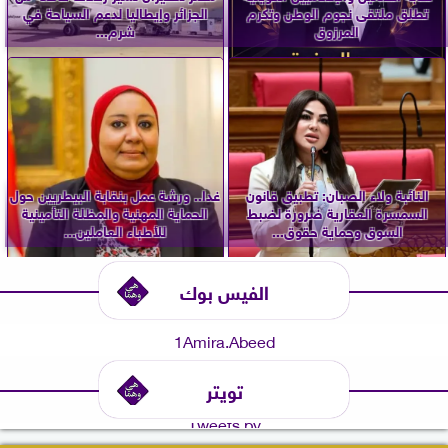
تطلق ملتقى نجوم الوطن وتكرم
الجزائر وإيطاليا لدعم السياحة في
المرزوق
شرم...
النائبة ولاء الصبان: تطبيق قانون
غدا.. ورشة عمل بنقابة البيطريين حول
السمسرة العقارية ضرورة لضبط
الحماية المهنية والمظلة التأمينية
السوق وحماية حقوق...
للأطباء العاملين...
الفيس بوك
1Amira.Abeed
تويتر
Tweets by