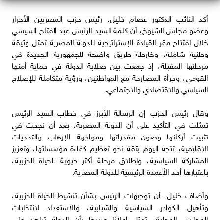
أكد النائب الدكتور عصام خليل، رئيس حزب المصريين الأحرار
وعضو مجلس الشيوخ، أن كلمة السيد الرئيس عبد الفتاح السيسي
خلال افتتاح مقر القيادة الإستراتيجية للدولة المصرية تمثل وثيقة
وطنية شاملة، وخارطة طريق واضحة للجمهورية الجديدة في
مرحلتها المقبلة، إذ جمعت بين صلابة الدولة في حماية أمنها
القومي، وجرأة المصارحة مع المواطنين، ورؤية متكاملة للإصلاح
السياسي والاقتصادي والاجتماعي.
وقال رئيس الحزب إن الرسالة الأبرز في خطاب السيد الرئيس
تمثلت في التأكيد على أن الدولة المصرية، بعد أن نجحت في
تثبيت أركانها وصون مقدراتها ومواجهة الإرهاب والتحديات
الإقليمية، تتجه اليوم بثقة نحو تعظيم كفاءة مؤسساتها، وتعزيز
المشاركة السياسية، وإطلاق مرحلة أكثر حيوية للحياة الحزبية،
باعتبارها أحد الأعمدة الرئيسية للدولة المصرية.
وأضاف خليل، أن توجيهات الرئيس بشأن تنشيط الحياة الحزبية،
وتأهيل الكوادر السياسية والشبابية، والاستعداد لانتخابات
المجالس المحلية، تمثل إعلانًا صريحًا بأن الدولة تراهن على