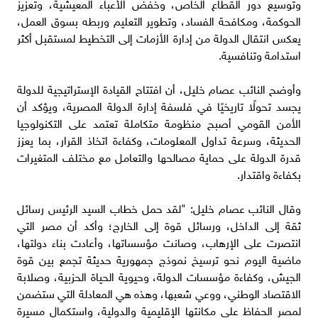
وتوسيع دور القطاع الخاص، وخفض الأعباء المعيشية، وتعزيز
الحوكمة، ومكافحة الفساد، وتطوير التعليم وربطه بسوق العمل،
يعكس انتقال الدولة من إدارة الأزمات إلى التخطيط لمستقبل أكثر
استدامة وتنافسية.
وأوضح النائب عصام خليل، أن افتتاح القيادة الإستراتيجية للدولة
يجسد تحولًا تاريخيًا في فلسفة إدارة الدولة المصرية، ويؤكد أن
الأمن القومي أصبح منظومة متكاملة تعتمد على التكنولوجيا
الحديثة، وسرعة تداول المعلومات، وكفاءة اتخاذ القرار، بما يعزز
قدرة الدولة على حماية مصالحها والتعامل مع مختلف المتغيرات
بكفاءة واقتدار.
وقال النائب عصام خليل: "لقد حمل خطاب السيد الرئيس رسائل
ثقة إلى الداخل، ورسائل قوة إلى الخارج؛ وأكد أن مصر التي
انتصرت على الإرهاب، وصانت مؤسساتها، وأعادت بناء دولتها،
ماضية اليوم نحو ترسيخ نموذج جمهورية حديثة تجمع بين قوة
الجيش، وكفاءة مؤسسات الدولة، وحيوية الحياة الحزبية، وصلابة
الاقتصاد الوطني، ووعي شعبها، وهذه هي المعادلة التي ستضمن
لمصر الحفاظ على مكانتها الإقليمية والدولية، واستكمال مسيرة