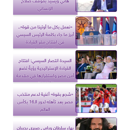
الإنساني
«نعمل بكل ما أوتينا من قوة»..
أبرز ما جاء بكلمة الرئيس السيسي
في افتتاح مقر القيادة
الإستراتيجية
السيدة انتصار السيسي: افتتاح
القيادة الإستراتيجية رؤيةً تضع
أمن مصر واستقرارها في مقدمة
الأولويات
«شجع بقوة» أغنية لدعم منتخب
مصر بعد تأهله لدور الـ16 بكأس
العالم
بهاء سلطان ورامي صبري يحييان