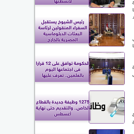
لأنشطتها
رئيس الشيوخ يستقبل
السفراء المنقولين لرئاسة
البعثات الدبلوماسية
المصرية بالخارج
الحكومة توافق على 12 قرارا
فى اجتماعها اليوم
بالعلمين.. تعرف عليها
1275 وظيفة جديدة بالقطاع
الخاص.. والتقديم حتى نهاية
أغسطس