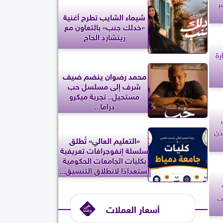
ر
شيماء الشايب تطرح أغنية
«خدلك جنب» بالتعاون مع
ريتشارد الحاج
رة
محمد رضوان ينضم ضيف
شرف إلى مسلسل حب
مستحيل.. تجربة ميكرو
دراما...
دن
«التعليم العالي» تُطلق
سلسلة إنفوجرافات تعريفية
بكليات الجامعات الحكومية
استعدادًا لانطلاق التنسيق...
ى
أسعار العملات