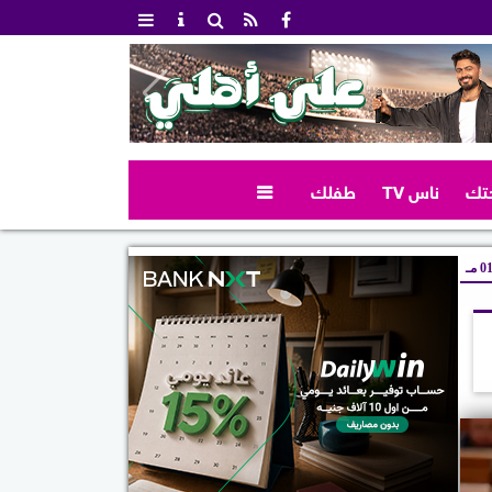
تك
ناس TV
طفلك

 مـ