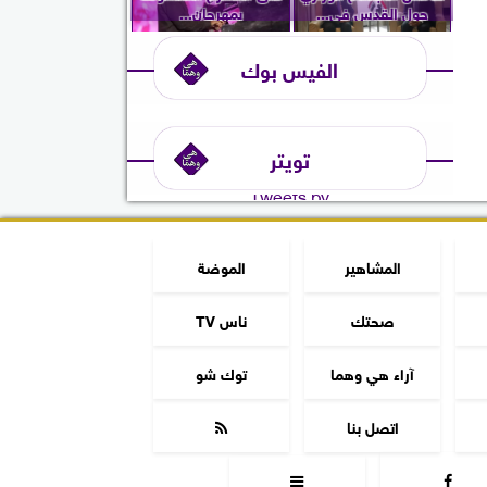
حول القدس في...
بمهرجان...
الفيس بوك
تويتر
Tweets by
المشاهير
الموضة
صحتك
ناس TV
آراء هي وهما
توك شو
اتصل بنا


