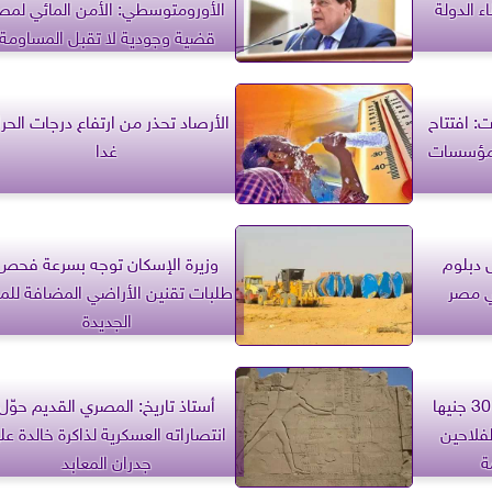
 الدولة
الأورومتوسطي: الأمن المائي لمص
قضية وجودية لا تقبل المساومة
ت: افتتاح
الأرصاد تحذر من ارتفاع درجات الحرا
 مؤسسات
غدا
 دبلوم
وزيرة الإسكان توجه بسرعة فحص
ي مصر
طلبات تقنين الأراضي المضافة للم
الجديدة
ارتفاع أسعار الطماطم إلى 30 جنيها
أستاذ تاريخ: المصري القديم حوّل
لفلاحين
انتصاراته العسكرية لذاكرة خالدة عل
ة
جدران المعابد