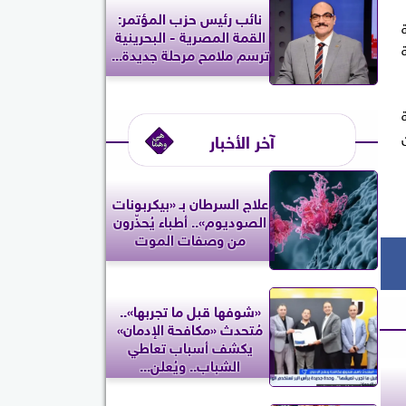
نائب رئيس حزب المؤتمر:
القمة المصرية - البحرينية
ترسم ملامح مرحلة جديدة...
آخر الأخبار
علاج السرطان بـ «بيكربونات
الصوديوم».. أطباء يُحذّرون
من وصفات الموت
«شوفها قبل ما تجربها»..
مُتحدث «مكافحة الإدمان»
يكشف أسباب تعاطي
الشباب.. ويُعلن...