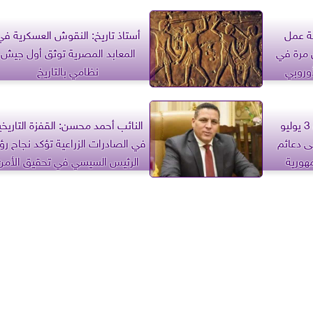
ة عمل
أستاذ تاريخ: النقوش العسكرية في
Pedi” لأول مرة في
المعابد المصرية توثق أول جيش
وروبي
نظامي بالتاريخ
النائب عبدالله حسن: بيان 3 يوليو
النائب أحمد محسن: القفزة التاريخي
ى دعائم
في الصادرات الزراعية تؤكد نجاح رؤ
مهورية
الرئيس السيسي في تحقيق الأمن
الغذائي وتعزيز الاقتصاد