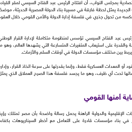
ادية بمجلس النواب، أن افتتاح الرئيس عبد الفتاح السيسي لمقر القيادة
ة الجديدة يمثل لحظة فارقة في مسيرة بناء الدولة المصرية الحديثة، موضحًا
عكسه من تحول جذري في فلسفة إدارة الدولة والأمن القومي خلال العقود
ئيس عبد الفتاح السيسي تؤسس لمنظومة متكاملة لإدارة القرار الوطني
نة والقدرة على استيعاب المتغيرات المتسارعة التي يشهدها العالم، وهو ما
ي يربط بين مختلف مؤسسات الدولة في أوقات السلم والأزمات.
د أو المعدات العسكرية فقط، وإنما بقدرتها على سرعة اتخاذ القرار، وإدارة
ساتها تحت أي ظرف، وهو ما يجسد فلسفة هذا الصرح العملاق الذي يمثل
ية أمنها القومي
ت الإقليمية والدولية الراهنة يحمل رسالة واضحة بأن مصر تمتلك رؤية
ر في بناء مؤسسات قادرة على التعامل مع أخطر السيناريوهات بكفاءة