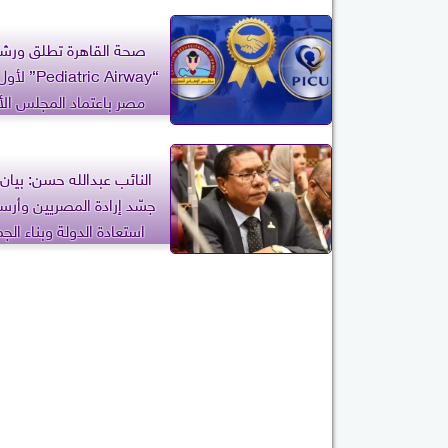
صحة القاهرة تطلق ورش
“atric Airway
مصر باعتماد المجلس الأ
للإنعاش
جسّد إرادة المصريين وأرس
استعادة الدولة وبناء الج
الجديدة