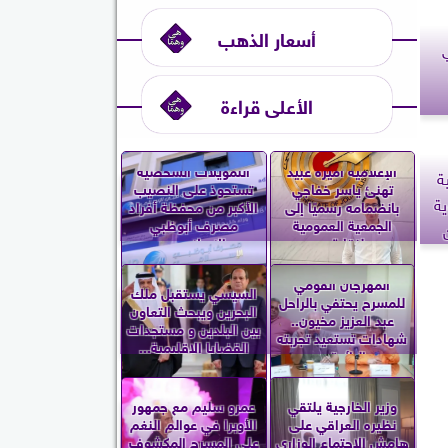
أسعار الذهب
الأعلى قراءة
الإعلامية أميرة عبيد
التمويلات الشخصية
ة
تهنئ ياسر خفاجي
تستحوذ على النصيب
ية
بانضمامه رسميًا إلى
الأكبر من محفظة أفراد
الجمعية العمومية
مصرف أبوظبي
لنقابة...
الإسلامي...
المهرجان القومي
السيسي يستقبل ملك
للمسرح يحتفي بالراحل
البحرين ويبحث التعاون
عبد العزيز مخيون..
بين البلدين و مستجدات
شهادات تستعيد تجربته
القضايا الإقليمية...
الرائدة...
وزير الخارجية يلتقي
عمرو سليم مع جمهور
نظيره العراقي على
الأوبرا في عوالم النغم
هامش الاجتماع الوزاري
على المسرح المكشوف