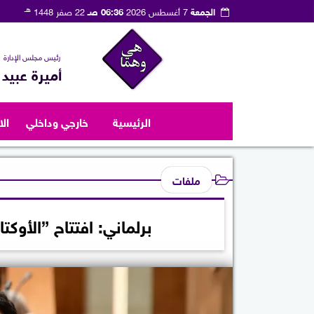
هـ
الجمعة
7 أغسطس 2026
06:36 صـ
22 صفر 1448
رئيس مجلس الإدارة
أميرة عبيد
الرئيسية
خارجي وداخلي
ال
ملفات
برلماني: افتتاح ”الأوك