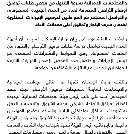
والمجتمعات العمرانية بسرعة الانتهاء من فحص طلبات توفيق
أوضاع الأراضي المضافة لعدد من المدن الجديدة المستوفاة،
والتواصل المستمر مع المواطنين لتوضيح الإجراءات المطلوبة
لضمان سرعة الإنجاز وتحقيق أعلى معدلات الأداء.
وأوضحت المنشاوي، في بيان لوزارة الإسكان السبت، أن أجهزة
المدن الجديدة تواصل دراسة طلبات توفيق الأوضاع والانتهاء من
الملفات المستوفاة وفق الضوابط والاشتراطات المعتمدة مع
تيسير الإجراءات واختصار مدد الفحص لإصدار القرارات اللازمة
للمواطنين الجادين مع الالتزام بالشفافية والحوكمة.
وتلقت وزيرة الإسكان تقريرا عن نتائج الجولات الميدانية
والاجتماعات لمتابعة مستجدات توفيق الأوضاع حيث تفقد
المهندس أحمد علي نائب رئيس هيئة المجتمعات العمرانية الجديدة
لقطاع المرافق الامتداد الشرقي لمدينة الشروق لمتابعة سير العمل
بمشروعات المرافق بمنطقتي الرابية والسلام بحضور المهندس
محمد أحمد زكريا رئيس جهاز تنمية مدينة الشروق ومسؤولي الهيئة
والجهاز وتابع نائب رئيس الهيئة تنفيذ شبكات مياه الشرب والصرف
الصحي والكهرباء وأعمال الفرمة والسن ومخزن مستلزمات التنفيذ.