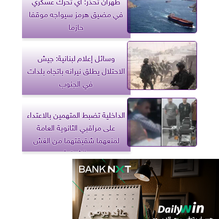
طهران تحذر: أي تحرك عسكري
في مضيق هرمز سيواجه موقفا
حازما
وسائل إعلام لبنانية: جيش
الاحتلال يطلق نيرانه باتجاه بلدات
في الجنوب
الداخلية تضبط المتهمين بالاعتداء
على مراقبي الثانوية العامة
لمنعهما شقيقتهما من الغش
بالشرقية