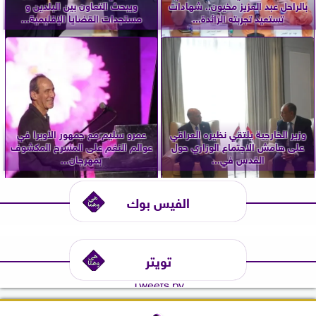
بالراحل عبد العزيز مخيون.. شهادات
ويبحث التعاون بين البلدين و
تستعيد تجربته الرائدة...
مستجدات القضايا الإقليمية...
وزير الخارجية يلتقي نظيره العراقي
عمرو سليم مع جمهور الأوبرا في
على هامش الاجتماع الوزاري حول
عوالم النغم على المسرح المكشوف
القدس في...
بمهرجان...
الفيس بوك
تويتر
Tweets by