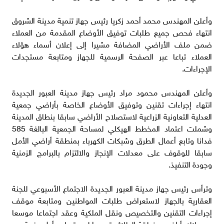
وأعلن المهندس محمد أحمد زكريا رئيس جهاز تنمية مدينة الشروق
انتهاء فحص جميع طلبات توفيق الأوضاع المقدمة من العملاء
ضمن ملف الأراضي المضافة مشيرا إلى إعلان أسماء هؤلاء
العملاء تباعا عبر الصفحة الرسمية للجهاز ومتابعة مستجدات
الإجراءات.
وأعلن المهندس محمود مراد رئيس جهاز مدينة العبور الجديدة
انتهاء إجراءات تقنين وتوفيق الأوضاع الخاصة بأراضي جمعية
العدلية التعاونية الزراعية لاستصلاح الأراضي سابقا بنطاق المدينة
وشملت اعتماد المخطط الهيكلي لمساحة الجمعية البالغة 585
فدانا وتابع أعمال الطرق وشبكات الكهرباء بمنطقة أراضي الأمل
سابقا للوقوف على معدلات الإنجاز والالتزام بالبرامج الزمنية
وجودة التنفيذ.
وترأس رئيس جهاز مدينة العبور الجديدة الاجتماع الأسبوعي للجنة
العقارية بالجهاز لاستعراض طلبات المواطنين ومتابعة موقف
إجراءات التقنين والتخصيص ونقل الملكية وعقد اجتماعا موسعا
مع ملاك أراضي منطقة الطلائع تمهيدا لبدء تسليم أول دفعة من