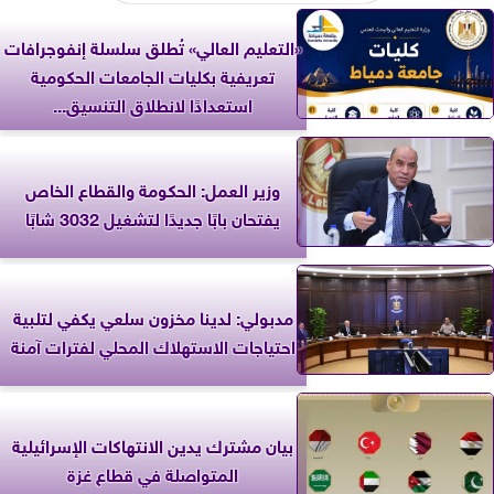
«التعليم العالي» تُطلق سلسلة إنفوجرافات
تعريفية بكليات الجامعات الحكومية
استعدادًا لانطلاق التنسيق...
وزير العمل: الحكومة والقطاع الخاص
يفتحان بابًا جديدًا لتشغيل 3032 شابًا
مدبولي: لدينا مخزون سلعي يكفي لتلبية
احتياجات الاستهلاك المحلي لفترات آمنة
بيان مشترك يدين الانتهاكات الإسرائيلية
المتواصلة في قطاع غزة