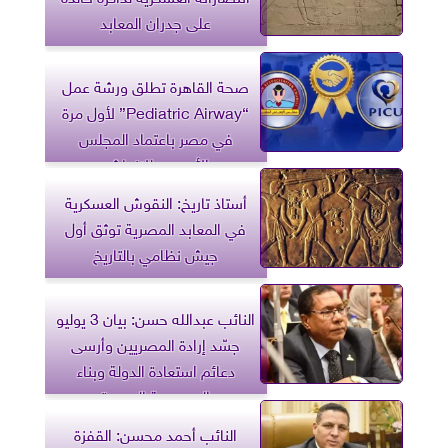
على جدران المعابد
صحة القاهرة تطلق ورشة عمل
“Pediatric Airway” لأول مرة
في مصر باعتماد المجلس
الأوروبي للإنعاش
أستاذ تاريخ: النقوش العسكرية
في المعابد المصرية توثق أول
جيش نظامي بالتاريخ
النائب عبدالله حسن: بيان 3 يوليو
جسّد إرادة المصريين وأرسى
دعائم استعادة الدولة وبناء
الجمهورية الجديدة
النائب أحمد محسن: القفزة