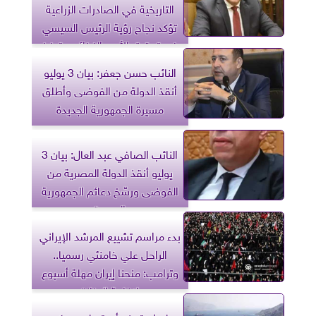
التاريخية في الصادرات الزراعية
تؤكد نجاح رؤية الرئيس السيسي
في تحقيق الأمن الغذائي وتعزيز
الاقتصاد
النائب حسن جعفر: بيان 3 يوليو
أنقذ الدولة من الفوضى وأطلق
مسيرة الجمهورية الجديدة
النائب الصافي عبد العال: بيان 3
يوليو أنقذ الدولة المصرية من
الفوضى ورسّخ دعائم الجمهورية
الجديدة
بدء مراسم تشييع المرشد الإيراني
الراحل علي خامنئي رسميا..
وترامب: منحنا إيران مهلة أسبوع
لإقامة الجنازة