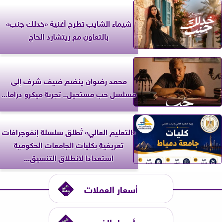
شيماء الشايب تطرح أغنية «خدلك جنب»
بالتعاون مع ريتشارد الحاج
محمد رضوان ينضم ضيف شرف إلى
مسلسل حب مستحيل.. تجربة ميكرو دراما...
«التعليم العالي» تُطلق سلسلة إنفوجرافات
تعريفية بكليات الجامعات الحكومية
استعدادًا لانطلاق التنسيق...
أسعار العملات
أسعار الذهب