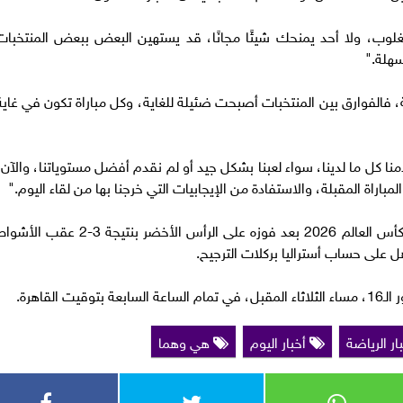
غلوب، ولا أحد يمنحك شيئًا مجانًا، قد يستهين البعض ببعض المنتخبات
سهلة."
 فالفوارق بين المنتخبات أصبحت ضئيلة للغاية، وكل مباراة تكون في غاية
منا كل ما لدينا، سواء لعبنا بشكل جيد أو لم نقدم أفضل مستوياتنا، والآن،
لمباراة المقبلة، والاستفادة من الإيجابيات التي خرجنا بها من لقاء اليوم."
وكان منتخب الأرجنتين قد تأهل إلى دور الـ16 من كأس العالم 2026 بعد فوزه على الرأس الأخضر بنتيجة 3-2 عقب ا
 على حساب أستراليا بركلات الترجيح.
لقاهرة.
ار الرياضة
أخبار اليوم
هي وهما