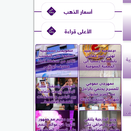
أسعار الذهب
الأعلى قراءة
الإعلامية أميرة عبيد
التمويلات الشخصية
تهنئ ياسر خفاجي
تستحوذ على النصيب
ية
بانضمامه رسميًا إلى
الأكبر من محفظة أفراد
الجمعية العمومية
مصرف أبوظبي
لنقابة...
الإسلامي...
المهرجان القومي
السيسي يستقبل ملك
للمسرح يحتفي بالراحل
البحرين ويبحث التعاون
عبد العزيز مخيون..
بين البلدين و مستجدات
شهادات تستعيد تجربته
القضايا الإقليمية...
الرائدة...
رف
وزير الخارجية يلتقي
عمرو سليم مع جمهور
نظيره العراقي على
الأوبرا في عوالم النغم
هامش الاجتماع الوزاري
على المسرح المكشوف