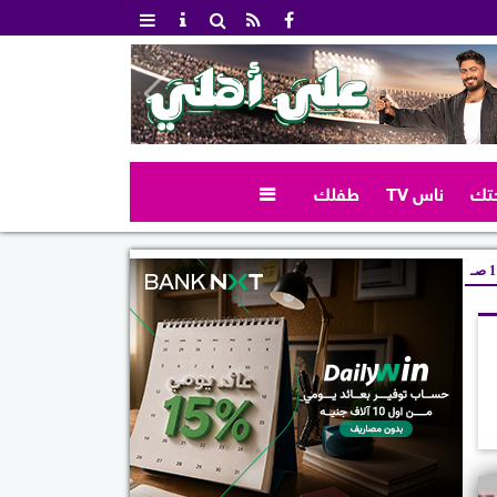
تك
ناس TV
طفلك

صـ