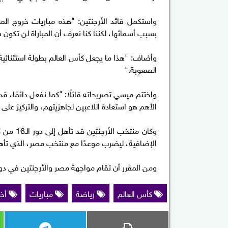
واستكمل قائد الأرجنتين: "هذه مباريات خروج الم
بسبب أسمائها، لكننا كنا نعرف أن المباراة لن تكون 
وأضاف: "هذا ما يجعل كأس العالم بطولة استثنائية،
الصعوبة."
واختتم ميسي تصريحاته قائلًا: "كما نفعل دائمًا، قد
الأهم هو استعادة اللاعبين لجاهزيتهم، والتركيز على ا
الإضافية، ليضرب موعدًا مع منتخب مصر، الذي تأهل
ومن المقرر أن تقام مواجهة مصر والأرجنتين في دور الـ16، مساء الثلاثاء المقبل، في تمام الساعة السابعة بتوقيت ا
كأس العالم
رياضة
مباريات
أخب