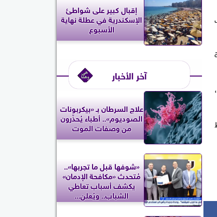
إقبال كبير على شواطئ
الإسكندرية في عطلة نهاية
الأسبوع
آخر الأخبار
علاج السرطان بـ «بيكربونات
الصوديوم».. أطباء يُحذّرون
لأشواط
من وصفات الموت
«شوفها قبل ما تجربها»..
مُتحدث «مكافحة الإدمان»
يكشف أسباب تعاطي
الشباب.. ويُعلن...