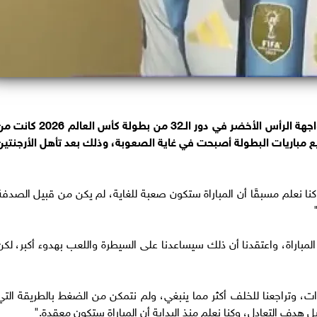
قال ليونيل ميسي، قائد منتخب الأرجنتين، أن مواجهة الرأس الأخضر في دور الـ32 من بطولة كأس العالم 026
 مباريات البطولة أصبحت في غاية الصعوبة، وذلك بعد تأهل الأرجنتين
 نعلم مسبقًا أن المباراة ستكون صعبة للغاية، لم يكن من قبيل الصدفة
اراة، واعتقدنا أن ذلك سيساعدنا على السيطرة واللعب بهدوء أكبر، لكن
ات، وتراجعنا للخلف أكثر مما ينبغي، ولم نتمكن من الضغط بالطريقة التي
هدف التعادل، وكنا نعلم منذ البداية أن المباراة ستكون معقدة."