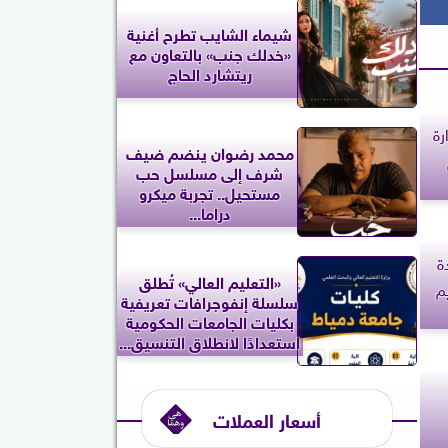
شيماء الشايب تطرح أغنية
«خدلك جنب» بالتعاون مع
ريتشارد الحاج
رة
محمد رضوان ينضم ضيف
شرف إلى مسلسل حب
مستحيل.. تجربة ميكرو
دراما...
ة
«التعليم العالي» تُطلق
م
سلسلة إنفوجرافات تعريفية
بكليات الجامعات الحكومية
استعدادًا لانطلاق التنسيق...
أسعار العملات