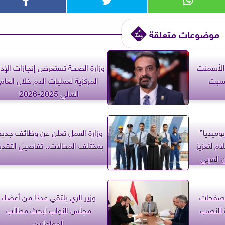
موضوعات متعلقة
 الأسمنت
وزارة الصحة تستعرض إنجازات الإدا
لسبت
المركزية لعمليات الدم خلال العام
المالي 2025-2026
يوميديا”
وزارة العمل تعلن عن وظائف جديد
ام لتعزيز
بمختلف المجالات.. تفاصيل التقدي
 العربي
: صفحات
وزير الري يلتقي عددًا من أعضاء
ة للنصب
مجلس النواب لبحث مطالب
المواطنين