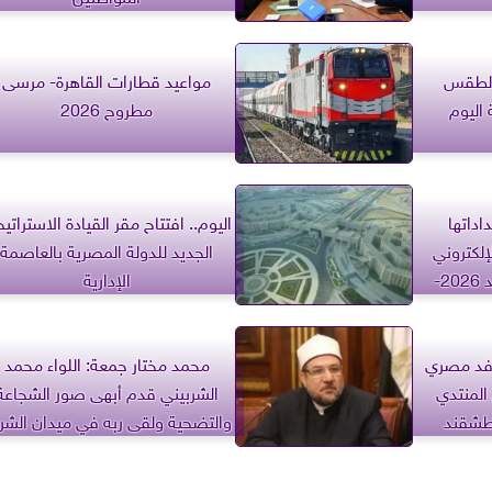
3.. حالة الطقس
مواعيد قطارات القاهرة- مرسى
 اليوم
مطروح 2026
اداتها
اليوم.. افتتاح مقر القيادة الاستراتيج
إلكتروني
الجديد للدولة المصرية بالعاصمة
للقبول بالجامعات والمعاهد 2026-
الإدارية
وفد مصري
محمد مختار جمعة: اللواء محمد
المنتدي
الشربيني قدم أبهى صور الشجاعة
بطشقند
والتضحية ولقى ربه في ميدان الش