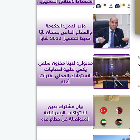
استعدادًا لانطلاق التنسيق...
وزير العمل: الحكومة
والقطاع الخاص يفتحان بابًا
جديدًا لتشغيل 3032 شابًا
2 كانت من
مدبولي: لدينا مخزون سلعي
يكفي لتلبية احتياجات
الاستهلاك المحلي لفترات
آمنة
بيان مشترك يدين
الانتهاكات الإسرائيلية
المتواصلة في قطاع غزة