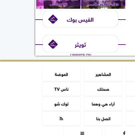
حول القدس في...
بمهرجان...
الفيس بوك
تويتر
Tweets by
المشاهير
الموضة
صحتك
ناس TV
آراء هي وهما
توك شو
اتصل بنا


