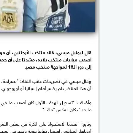
أصعب مباريات منتخب بلاده، مشددًا على أن جميع
إلى دور الـ16 لمواجهة منتخب مصر.
وقال ميسي في تصريحات عقب اللقاء: "بصراحة، كنا
أن هذا المنتخب لم يخسر أمام إسبانيا أو أوروجواي."
وأضاف: "تسجيل الهدف الأول كان أصعب ما في المب
ما حدث كان العكس تمامًا."
وتابع: "فقدنا الاستحواذ على الكرة في بعض الفتر
أردناها. المنافس استغل نقاط قوته ونجح في تسجيل 