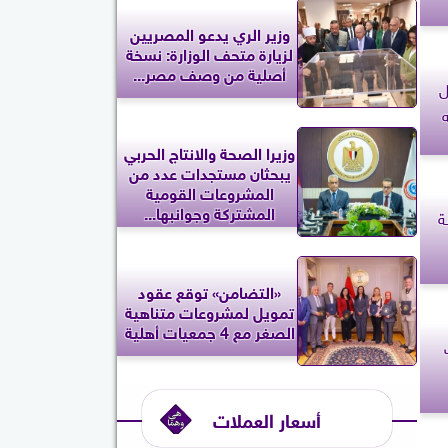
وزير الري يدعو المصريين
لزيارة متحف الوزارة: نسخة
أصلية من وصف مصر...
ل
وزيرا الصحة والانتاج الحربي
يبحثان مستجدات عدد من
المشروعات القومية
المشتركة وجوانبها...
 سفينة
«التضامن» توقع عقود
تمويل لمشروعات متناهية
الصغر مع 4 جمعيات أهلية
أسعار العملات