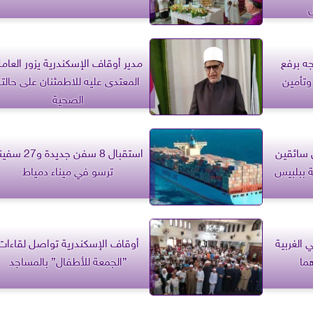
ه برفع
مدير أوقاف الإسكندرية يزور العام
وتأمين
المعتدى عليه للاطمئنان على حالته
الصحية
 سائقين
استقبال 8 سفن جديدة و27
 ببلبيس
ترسو في ميناء دمياط
الغربية
أوقاف الإسكندرية تواصل لقاءات
ما
”الجمعة للأطفال” بالمساجد