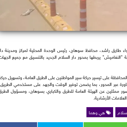
اء طارق راشد، محافظ سوهاج، رئيس الوحدة المحلية لمركز ومدينة دار
ة "النغاميش" يربطها بمحور دار السلام الجديد بالتنسيق مع جميع الجهات
المحافظة على تيسير حركة سير المواطنين على الطرق العامة، وتسهيل حركة
لمجاورة عبر المحور، بما يضمن توفير الوقت والجهد على مستخدمي الطريق،
حضور ممثلين عن الهيئة العامة للطرق والكباري بسوهاج، ومسؤول الطرق
لعلامات الأرشادية.
لسلام
هي وهما