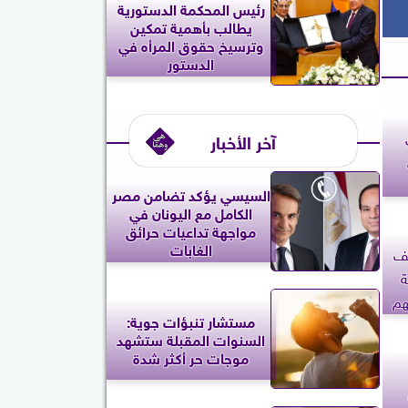
رئيس المحكمة الدستورية
يطالب بأهمية تمكين
وترسيخ حقوق المرأه في
الدستور
آخر الأخبار
السيسي يؤكد تضامن مصر
الكامل مع اليونان في
مواجهة تداعيات حرائق
الغابات
يف
ة
هم
مستشار تنبؤات جوية:
السنوات المقبلة ستشهد
موجات حر أكثر شدة