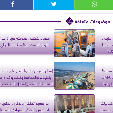
موضوعات متعلقة
تموين الأقصر: صرف 79 مليون
مصرع شخص صدمته سيارة على
يف مدعم وتحرير 826 محضرا
طريق الإسكندرية مطروح الدولي
 سفينة
إقبال كبير من المواطنين على مص
عملاقة ”CMA CGM
بلطيم.. والمحافظ يكلف برفع درج
الاستعداد لتقديم أفضل الخدمات ل
فعاليات
بورسعيد تحتفل بالذكرى المئوية
ال بمسجد
لتأسيس النيابة الرسولية اللاتينية