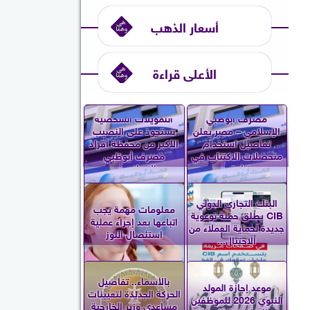
أسعار الذهب
الأعلى قراءة
مصرف أبوظبي
التمويلات الشخصية
الإسلامي – مصر يعلن
تستحوذ على النصيب
تفاصيل استخدام
الأكبر من محفظة أفراد
متحصلات الاكتتاب في
مصرف أبوظبي
زيادة...
الإسلامي...
البنك التجاري الدولي
معلومات مهمة يجب
CIB يطلق حملة توعوية
اتباعها بعد إجراء عملية
جديدة لحماية العملاء من
استئصال اللوز
الاحتيال...
بالأسماء.. تفاصيل
موعد إجازة المولد
الحركة الجديدة لتعيينات
النبوي 2026 للموظفين
مساعدي وزير الخارجية