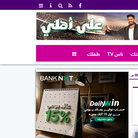
تك
ناس TV
طفلك

 مـ