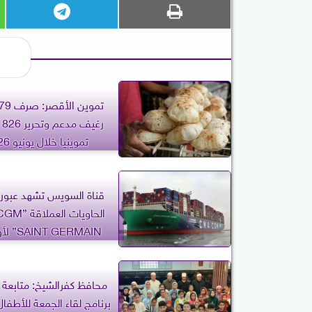
رغ
تموينيا خلال يونيو 2026
قناة السويس تشهد عبور
الحاويات ال
SAINT GERMAIN” لأول مرة
محافظ كفرالشيخ: متابعة 
برنامج لقاء الجمعة للأطف