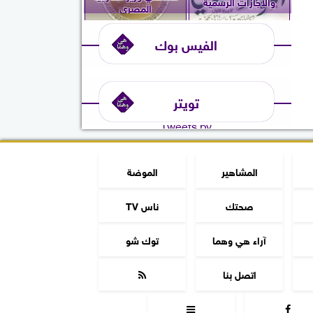
والإجازات الرسمية
المصري
الفيس بوك
تويتر
Tweets by
المشاهير
الموضة
صحتك
ناس TV
آراء هي وهما
توك شو
اتصل بنا


