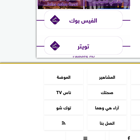
تعاطي الشباب..
تجربة ميكرو دراما...
ويُعلن...
الفيس بوك
تويتر
Tweets by
المشاهير
الموضة
صحتك
ناس TV
آراء هي وهما
توك شو
اتصل بنا


