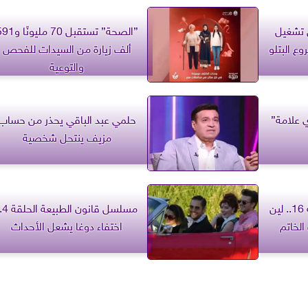
76 ترخيص تشغيل
”الصحة” تستقبل 70 مليونً
ع البتلو
ألف زيارة من السيدات للفحص
والتوعية
 علامة”
حلمي عبد الباقي يحذر من حساب
مزيف ينتحل شخصية
مسلسل حب ع ورق الحلقة 16.. لين
مسلسل قانون
لخاتم
اختفاء دوغا يشعل الأحداث