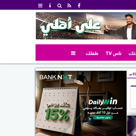
تك
ناس TV
طفلك

 مـ