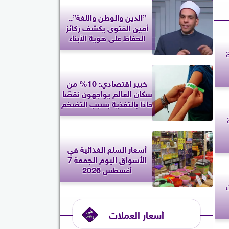
”الدين والوطن واللغة”..
أمين الفتوى يكشف ركائز
الحفاظ على هوية الأبناء
. حظك اليوم الجمعة 3
خبير اقتصادي: 10% من
سكان العالم يواجهون نقصًا
حادًا بالتغذية بسبب التضخم
اليوم الجمعة 3
أسعار السلع الغذائية في
الأسواق اليوم الجمعة 7
أغسطس 2026
أسعار العملات