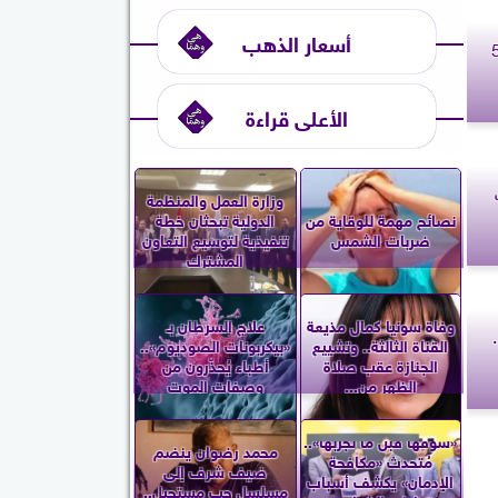
أسعار الذهب
ا و591
الأعلى قراءة
وزارة العمل والمنظمة
نصائح مهمة للوقاية من
الدولية تبحثان خطة
ضربات الشمس
تنفيذية لتوسيع التعاون
المشترك
وفاة سونيا كمال مذيعة
علاج السرطان بـ
 الطبيعة الحلقة 4..
القناة الثالثة.. وتشييع
«بيكربونات الصوديوم»..
الجنازة عقب صلاة
أطباء يُحذّرون من
الظهر من...
وصفات الموت
«شوفها قبل ما تجربها»..
محمد رضوان ينضم
مُتحدث «مكافحة
ضيف شرف إلى
الإدمان» يكشف أسباب
مسلسل حب مستحيل..