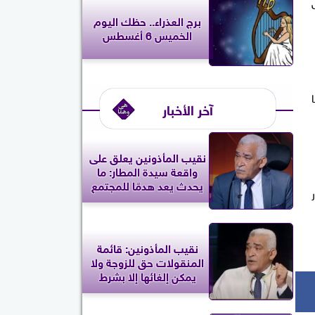
برج العذراء.. حظك اليوم
الخميس 6 أغسطس
آخر الأخبار
نقيب المأذونين يعلق على
واقعة سيدة المطار: ما
يحدث يعد هدمًا للمجتمع
نقيب المأذونين: قائمة
المنقولات حق للزوجة ولا
يمكن إلغائها إلا بشرط