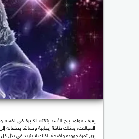
يعرف مولود برج الأسد بثقته الكبيرة في نفسه وش
المجالات، يمتلك طاقة إيجابية وحماسًا يدفعانه إلى
يرى ثمرة جهوده واضحة، لذلك لا يتردد في بذل كل 