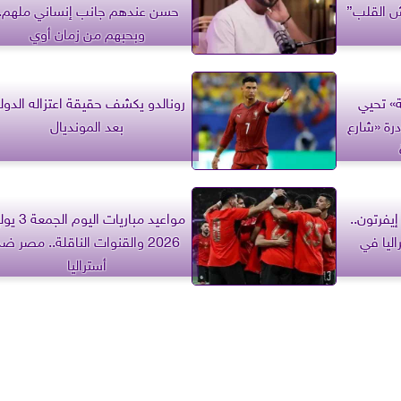
وش القلب”
حسن عندهم جانب إنساني ملهم..
وبحبهم من زمان أوي
ة» تحيي
رونالدو يكشف حقيقة اعتزاله الدول
 مبادرة «شارع
بعد المونديال
فرتون..
مواعيد مباريات اليوم ا
ليا في
2026 والقنوات الناقلة.. مصر ض
أستراليا