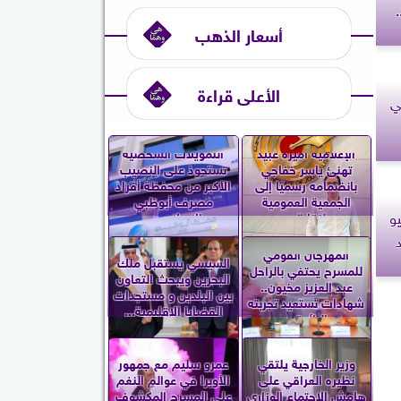
أسعار الذهب
الأعلى قراءة
ي
الإعلامية أميرة عبيد
التمويلات الشخصية
تهنئ ياسر خفاجي
تستحوذ على النصيب
بانضمامه رسميًا إلى
الأكبر من محفظة أفراد
الجمعية العمومية
مصرف أبوظبي
لجمعة 3 يوليو
لنقابة...
الإسلامي...
د
المهرجان القومي
السيسي يستقبل ملك
للمسرح يحتفي بالراحل
البحرين ويبحث التعاون
عبد العزيز مخيون..
بين البلدين و مستجدات
شهادات تستعيد تجربته
القضايا الإقليمية...
الرائدة...
وزير الخارجية يلتقي
عمرو سليم مع جمهور
نظيره العراقي على
الأوبرا في عوالم النغم
هامش الاجتماع الوزاري
على المسرح المكشوف