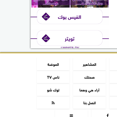
حول القدس في...
بمهرجان...
الفيس بوك
تويتر
Tweets by
المشاهير
الموضة
صحتك
ناس TV
آراء هي وهما
توك شو
اتصل بنا


