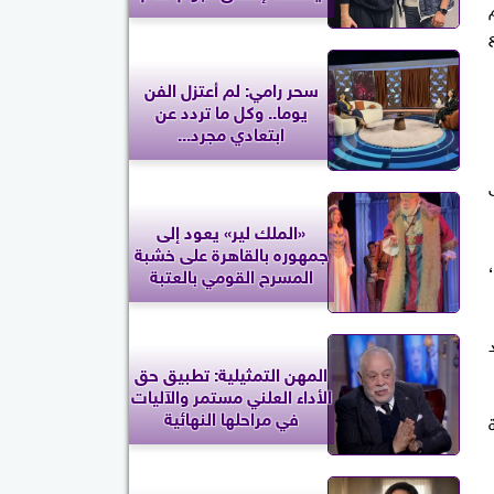
ي يضم
سحر رامي: لم أعتزل الفن
يوما.. وكل ما تردد عن
ابتعادي مجرد...
«الملك لير» يعود إلى
جمهوره بالقاهرة على خشبة
المسرح القومي بالعتبة
المهن التمثيلية: تطبيق حق
الأداء العلني مستمر والآليات
في مراحلها النهائية