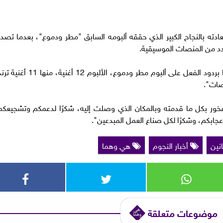
 بالنجاح الكبير الذي حققه ألبومه السابق "مطر ودموع"، بعدما تصدر
عدد من المنصات الموسيقية.
وقال عبر حسابه على موقع فيسبوك:"مبسوط جدًا بردود الفعل على ألبوم مطر ودموع، الألبوم 12 أغنية، منها 11 أ
نصات".
خور بكل ما قدمته وبالمكان الذي وصلت إليه، شكرًا لدعمكم وتشجيعكم
إعجابكم، وشكرًا لكل صناع العمل المبدعين".
انين
أخبار النجوم
هي وهما
موضوعات متعلقة