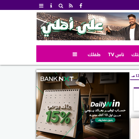
تك
ناس TV
طفلك

 مـ