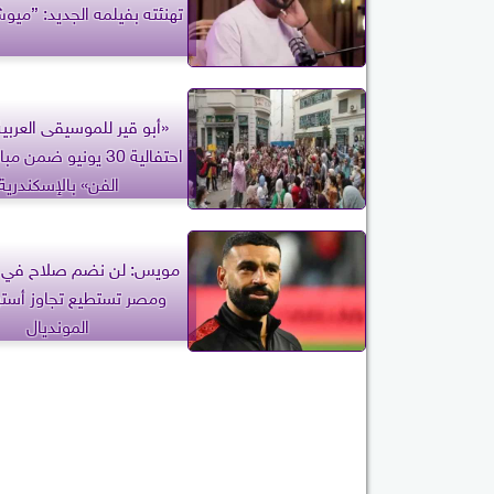
تهنئته بفيلمه الجديد: ”مي
«أبو قير للموسيقى العربي
احتفالية 30 يونيو ضمن
الفن» بالإسكندرية
مويس: لن نضم صلاح في إي
ومصر تستطيع تجاوز أسترا
المونديال