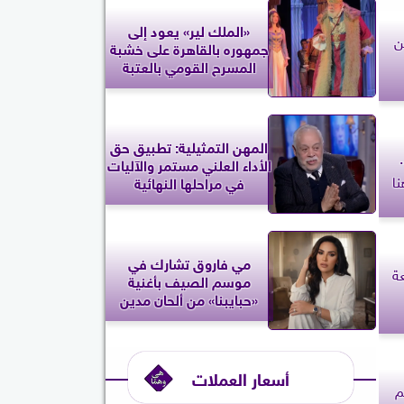
«الملك لير» يعود إلى
ة 16.. لين
جمهوره بالقاهرة على خشبة
المسرح القومي بالعتبة
المهن التمثيلية: تطبيق حق
السن الحلقة 1 و2..
الأداء العلني مستمر والآليات
ا
في مراحلها النهائية
مي فاروق تشارك في
عة
موسم الصيف بأغنية
«حبايبنا» من ألحان مدين
أسعار العملات
م