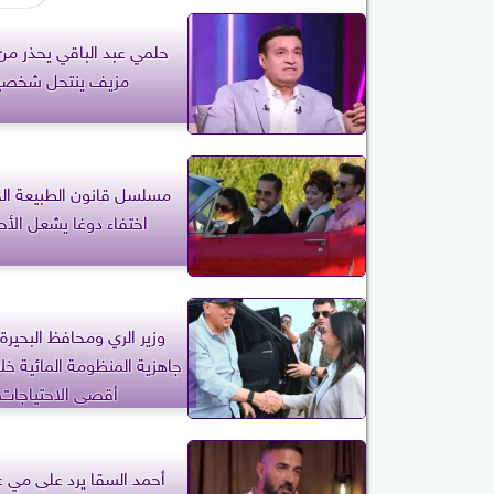
حلمي عبد الباقي يحذر م
مزيف ينتحل شخصي
اختفاء دوغا يشعل الأ
وزير الري ومحافظ البحيرة 
جاهزية المنظومة المائية خ
أقصى الاحتياجات
أحمد السقا يرد على مي ع