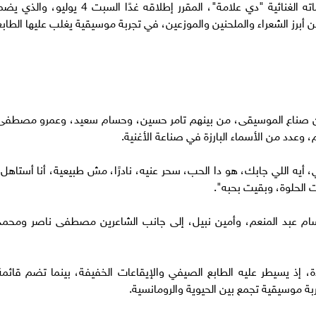
يترقب جمهور الفنان رامي جمال طرح أحدث ألبوماته الغنائية "دي علامة"، المقرر إطلاقه غدًا السبت 4 يوليو، والذ
 أبرز الشعراء والملحنين والموزعين، في تجربة موسيقية يغلب عليها الطابع
 من صناع الموسيقى، من بينهم تامر حسين، وحسام سعيد، وعمرو مصطفى
 وعدد من الأسماء البارزة في صناعة الأغنية.
 بتفتكريني، أيه اللي جابك، هو دا الحب، سحر عنيه، نادرًا، مش طبيعية، أنا أستاهل،
ات الحلوة، وبقيت بحبه".
سام عبد المنعم، وأمين نبيل، إلى جانب الشاعرين مصطفى ناصر ومحمد
تادة، إذ يسيطر عليه الطابع الصيفي والإيقاعات الخفيفة، بينما تضم قائمة
جربة موسيقية تجمع بين الحيوية والرومانسية.