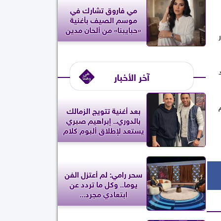
مي فاروق تشارك في
موسم الصيف بأغنية
«حبايبنا» من ألحان مدين
غنية ترند
آخر الأخبار
بعد أغنية تتويج الزمالك
بالدوري.. إبراهيم صبري
يستعد لإطلاق ألبوم كلام
سحر رامي: لم أعتزل الفن
يوما.. وكل ما تردد عن
ابتعادي مجرد...