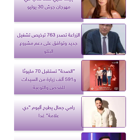
مهرجان جرش 30 يوليو
الزراعة تصدر 763 ترخيص تشغيل
جديد وتوافق على دعم مشروع
البتلو
”الصحة” تستقبل 70 مليونًا
و591 ألف زيارة من السيدات
للفحص والتوعية
رامي جمال يطرح ألبوم ”دي
علامة” غدا