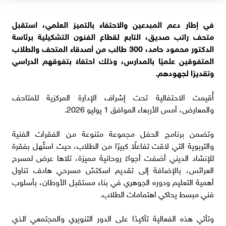
في إطار دعم المبدعين والاحتفاء بالتميز العلمي، استقبل
متحف راتب صديق، التابع لقطاع الفنون التشكيلية برئاسة
الدكتور محمود حامد، 300 طالب من أصدقاء المتحف والطلاب
المتفوقين علميًا بالمدارس، وذلك احتفاءً بتفوقهم الدراسي
وتقديرًا لجهودهم.
أُقيمت الاحتفالية تحت إشراف الإدارة المركزية للمتاحف
والمعارض، أمس الأربعاء الموافق 1 يوليو 2026.
وتضمن برنامج الحفل مجموعة متنوعة من الفقرات الفنية
والتربوية التي لاقت تفاعلًا كبيرًا من الطلاب، حيث استُهل بفقرة
للإنشاد الديني أضفت أجواءً روحانية مميزة، تلاها عرض لمسرح
العرائس، بالإضافة إلى تقديم اسكتش مسرحي هادف تناول
أهمية التعليم ودوره الجوهري في بناء مستقبل الأوطان، بأسلوب
فني مبسط يحاكي اهتمامات الطلاب.
وتأتي هذه الفعالية تأكيدًا على الدور التنويري والمجتمعي الذي