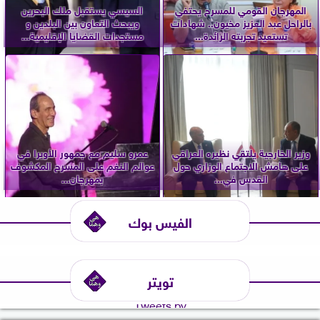
المهرجان القومي للمسرح يحتفي
السيسي يستقبل ملك البحرين
بالراحل عبد العزيز مخيون.. شهادات
ويبحث التعاون بين البلدين و
تستعيد تجربته الرائدة...
مستجدات القضايا الإقليمية...
وزير الخارجية يلتقي نظيره العراقي
عمرو سليم مع جمهور الأوبرا في
على هامش الاجتماع الوزاري حول
عوالم النغم على المسرح المكشوف
القدس في...
بمهرجان...
الفيس بوك
تويتر
Tweets by