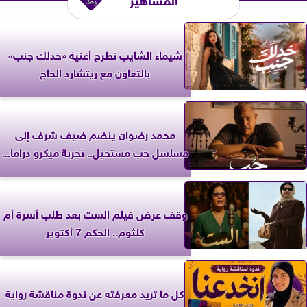
شيماء الشايب تطرح أغنية «خدلك جنب»
بالتعاون مع ريتشارد الحاج
محمد رضوان ينضم ضيف شرف إلى
مسلسل حب مستحيل.. تجربة ميكرو دراما...
وقف عرض فيلم الست بعد طلب أسرة أم
كلثوم.. الحكم 7 أكتوير
كل ما تريد معرفته عن ندوة مناقشة رواية