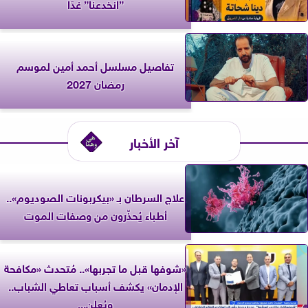
”انخدعنا” غدًا
تفاصيل مسلسل أحمد أمين لموسم
رمضان 2027
آخر الأخبار
علاج السرطان بـ «بيكربونات الصوديوم»..
أطباء يُحذّرون من وصفات الموت
«شوفها قبل ما تجربها».. مُتحدث «مكافحة
الإدمان» يكشف أسباب تعاطي الشباب..
ويُعلن...