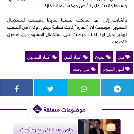
وبعدها وقعت على الأرض ووقعت عليّا الفازة".
وأشارت إلى أنها تمالكت نفسها سريعًا ونهضت لاستكمال
التصوير، موضحة أن "الفازة" كانت قطعة ديكور، وكان من الصعب
توفير بديل لها، لذلك حرصت على استكمال المشهد دون تعطيل
التصوير.
فن
فنون
أخبار الفن
أخبار الفنانين
أخبار النجوم
هي وهما
موضوعات متعلقة
حلمى عبد الباقى يطرح أحدث