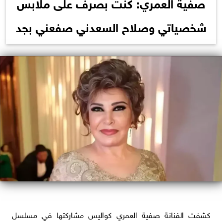
صفية العمري: كنت بصرف على ملابس
شخصياتي وصلاح السعدني صفعني بجد
كشفت الفنانة صفية العمري كواليس مشاركتها في مسلسل