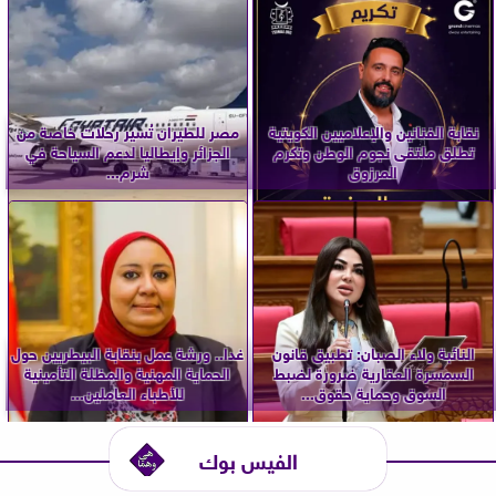
نقابة الفنانين والإعلاميين الكويتية
مصر للطيران تُسير رحلات خاصة من
تطلق ملتقى نجوم الوطن وتكرم
الجزائر وإيطاليا لدعم السياحة في
المرزوق
شرم...
النائبة ولاء الصبان: تطبيق قانون
غدا.. ورشة عمل بنقابة البيطريين حول
السمسرة العقارية ضرورة لضبط
الحماية المهنية والمظلة التأمينية
السوق وحماية حقوق...
للأطباء العاملين...
الفيس بوك