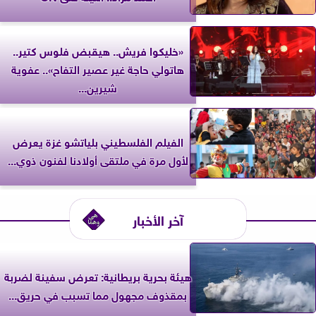
«خليكوا فريش.. هيقبض فلوس كتير..
هاتولي حاجة غير عصير التفاح».. عفوية
شيرين...
الفيلم الفلسطيني بلياتشو غزة يعرض
لأول مرة في ملتقى أولادنا لفنون ذوي...
آخر الأخبار
‎هيئة بحرية بريطانية: تعرض سفينة لضربة
بمقذوف مجهول مما تسبب في حريق...