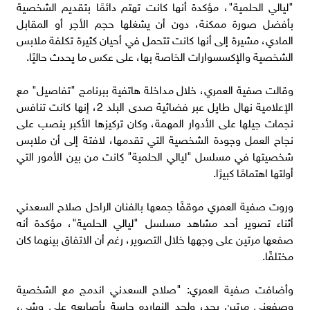
"ليالي الحلمية"، مؤكدة أنها كانت تهتم دائمًا بتقديم الشخصية
بأفضل صورة ممكنة، دون أن يشغلها حجم الأجر أو المقابل
المادي، مشيرة إلى أنها كانت تتحمل في أحيان كثيرة تكلفة ملابس
الشخصية والإكسسوارات الخاصة بها، على عكس ما يحدث حاليًا.
وقالت صفية العمري، خلال مداخلة هاتفية ببرنامج "تفاصيل" مع
الإعلامية نهال طايل عبر فضائية صدى البلد 2، إنها كانت تنافس
نجمات جيلها على الأدوار المهمة، وكان تركيزها الأكبر ينصب على
نجاح العمل وجودة الشخصية التي تقدمها، لافتة إلى أن ملابس
شخصيتها في مسلسل "ليالي الحلمية" كانت من بين الأمور التي
أولتها اهتمامًا كبيرًا.
وروت صفية العمري موقفًا جمعها بالفنان الراحل صلاح السعدني
أثناء تصوير أحد مشاهد مسلسل "ليالي الحلمية"، مؤكدة أنه
صفعها مرتين على وجهها خلال التصوير، رغم أن الاتفاق بينهما كان
مختلفًا.
وأضافت صفية العمري: "صلاح السعدني اندمج مع الشخصية
وصفعني مرتين بجد، ولحد النهارده حاسة بأصابعه على وشي،