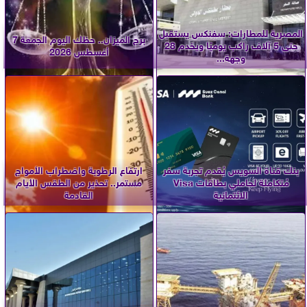
المصرية للمطارات: سفنكس يستقبل
برج الميزان.. حظك اليوم الجمعة 7
حتى 5 آلاف راكب يوميًا ويخدم 28
أغسطس 2026
وجهة...
بنك قناة السويس يُقدم تجربة سفر
ارتفاع الرطوبة واضطراب الأمواج
مُتكاملة لحاملي بطاقات Visa
مستمر.. تحذير من الطقس الأيام
الائتمانية
القادمة