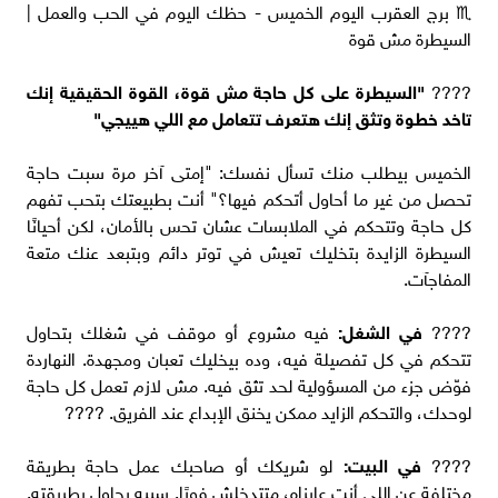
♏ برج العقرب اليوم الخميس - حظك اليوم في الحب والعمل |
السيطرة مش قوة
????️
"السيطرة على كل حاجة مش قوة، القوة الحقيقية إنك
تاخد خطوة وتثق إنك هتعرف تتعامل مع اللي هييجي"
الخميس بيطلب منك تسأل نفسك: "إمتى آخر مرة سبت حاجة
تحصل من غير ما أحاول أتحكم فيها؟" أنت بطبيعتك بتحب تفهم
كل حاجة وتتحكم في الملابسات عشان تحس بالأمان، لكن أحيانًا
السيطرة الزايدة بتخليك تعيش في توتر دائم وبتبعد عنك متعة
المفاجآت.
????
في الشغل:
فيه مشروع أو موقف في شغلك بتحاول
تتحكم في كل تفصيلة فيه، وده بيخليك تعبان ومجهدة. النهاردة
فوّض جزء من المسؤولية لحد تثق فيه. مش لازم تعمل كل حاجة
لوحدك، والتحكم الزايد ممكن يخنق الإبداع عند الفريق. ????
????
في البيت:
لو شريكك أو صاحبك عمل حاجة بطريقة
مختلفة عن اللي أنت عايزاه، متتدخلش فورًا. سيبه يحاول بطريقته.