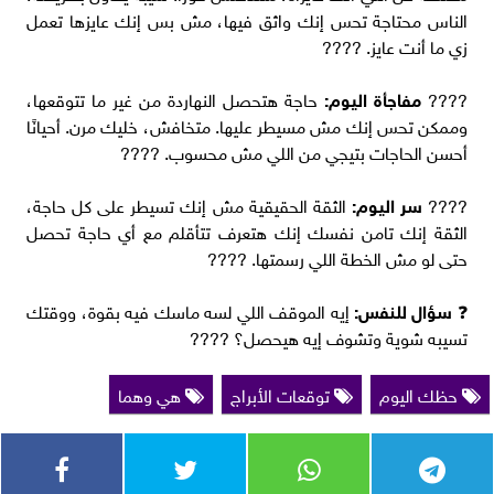
الناس محتاجة تحس إنك واثق فيها، مش بس إنك عايزها تعمل
زي ما أنت عايز. ????
????
مفاجأة اليوم:
حاجة هتحصل النهاردة من غير ما تتوقعها،
وممكن تحس إنك مش مسيطر عليها. متخافش، خليك مرن. أحيانًا
أحسن الحاجات بتيجي من اللي مش محسوب. ????
????
سر اليوم:
الثقة الحقيقية مش إنك تسيطر على كل حاجة،
الثقة إنك تامن نفسك إنك هتعرف تتأقلم مع أي حاجة تحصل
حتى لو مش الخطة اللي رسمتها. ????️
❓
سؤال للنفس:
إيه الموقف اللي لسه ماسك فيه بقوة، ووقتك
تسيبه شوية وتشوف إيه هيحصل؟ ????
حظك اليوم
توقعات الأبراج
هي وهما