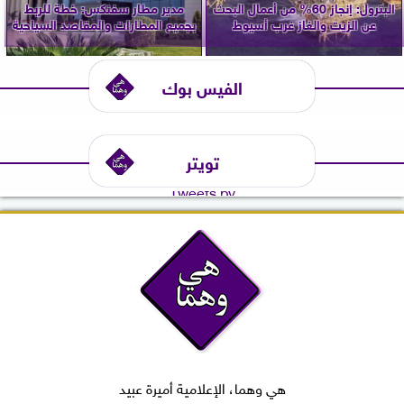
البترول: إنجاز 60% من أعمال البحث
مدير مطار سفنكس: خطة للربط
عن الزيت والغاز غرب أسيوط
بجميع المطارات والمقاصد السياحية
الفيس بوك
تويتر
Tweets by
هي وهما، الإعلامية أميرة عبيد