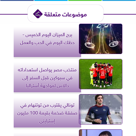
موضوعات متعلقة
برج الميزان اليوم الخميس -
حظك اليوم في الحب والعمل
منتخب مصر يواصل استعداداته
في سبوكين قبل السفر إلى
دالاس لمواجهة أستراليا
تونالي يقترب من توتنهام في
صفقة ضخمة بقيمة 100 مليون
إسترليني