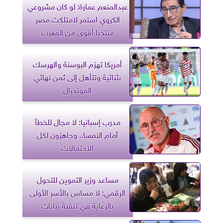
عبدالمنعم عمارة: لو كان مشروعي
الكروي استمر لامتلكت مصر
منتخبا أقوى من المغرب
أمريكا تهزم البوسنة والهرسك
بثنائية وتتأهل إلى ثمن نهائي
المونديال
مدرب إسبانيا: لا مجال للخطأ
أمام النمسا.. وجاهزون لكل
الاحتمالات
مساعد وزير التموين للتحول
الرقمي: لا مساس بالأسر الأولى
بالرعاية في تنقية بيانات
المستفيدين