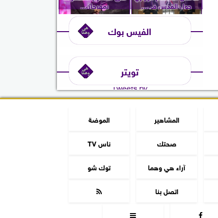
حول القدس في...
بمهرجان...
الفيس بوك
تويتر
Tweets by
المشاهير
الموضة
صحتك
ناس TV
آراء هي وهما
توك شو
اتصل بنا


