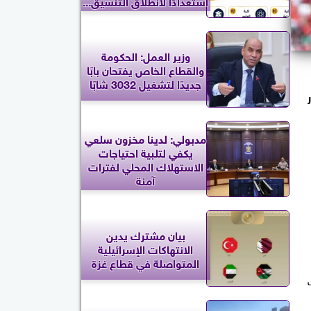
استعدادًا لانطلاق التنسيق...
وزير العمل: الحكومة
والقطاع الخاص يفتحان بابًا
جديدًا لتشغيل 3032 شابًا
مرار
مدبولي: لدينا مخزون سلعي
يكفي لتلبية احتياجات
الاستهلاك المحلي لفترات
آمنة
بيان مشترك يدين
الانتهاكات الإسرائيلية
المتواصلة في قطاع غزة