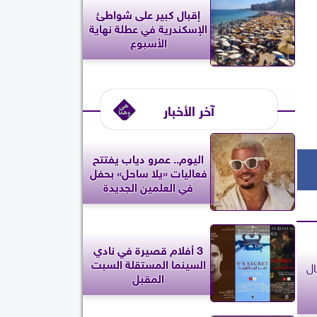
إقبال كبير على شواطئ
الإسكندرية في عطلة نهاية
الأسبوع
آخر الأخبار
اليوم.. عمرو دياب يفتتح
فعاليات «يلا ساحل» بحفل
في العلمين الجديدة
3 أفلام قصيرة في نادي
السينما المستقلة السبت
ال
المقبل