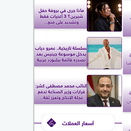
ماذا جرى في بروفة حفل
شيرين؟ 3 أغنيات فقط
وتشديد على منع...
بسلسلة تاريخية.. عمرو دياب
يدخل موسوعة جينيس بعد
تصدره قائمة بيلبورد عربية
يا
النائب محمد مصطفى كشر:
قرارات وزير الصناعة تدفع
ة
عجلة الإنتاج وتعزز ثقة...
نيه في
أسعار العملات
ر