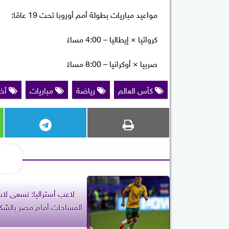
مواعيد مباريات بطولة أمم أوروبا تحت 19 عامًا:
كرواتيا × إيطاليا – 4:00 مساءً
صربيا × أوكرانيا – 8:00 مساءً
كأس العالم
رياضة
مباريات
أخب
لاعب أستراليا: نسعى لا
المساحات أمام مصر بالشكل