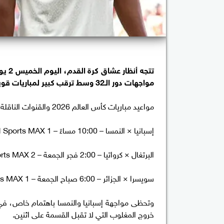
مواجهات دور الـ32 وسط ترقب كبير لمباريات قوية، يتصدرها اللقاء المرتقب بين إسبانيا والنمسا.
مواعيد مباريات كأس العالم 2026 والقنوات الناقلة:
إسبانيا × النمسا – 10:00 مساءً – beIN Sports MAX 1
البرتغال × كرواتيا – 2:00 فجر الجمعة – beIN Sports MAX 2
سويسرا × الجزائر – 6:00 صباح الجمعة – beIN Sports MAX 1
وتحظى مواجهة إسبانيا والنمسا باهتمام خاص، في 
خروج المغلوب التي لا تقبل القسمة على اثنين.