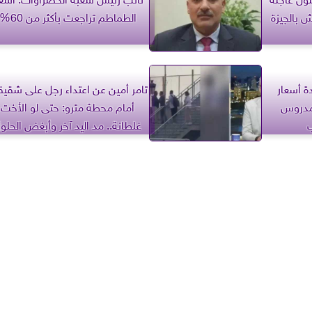
ش بالجيزة
الطماطم تراجعت بأكثر من 60%
دة أسعار
تامر أمين عن اعتداء رجل على شقيق
 مدروس
أمام محطة مترو: حتى لو الأخت
غلطانة.. مد اليد آخر وأبغض الحلو