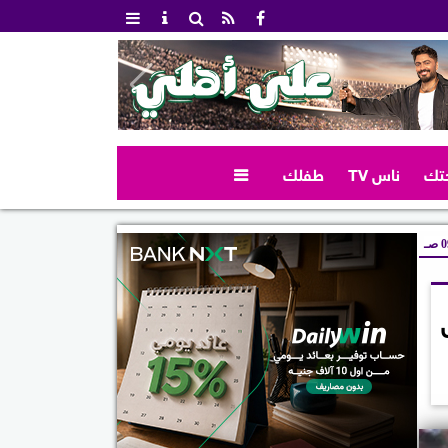
تك
ناس TV
طفلك

صـ
ل