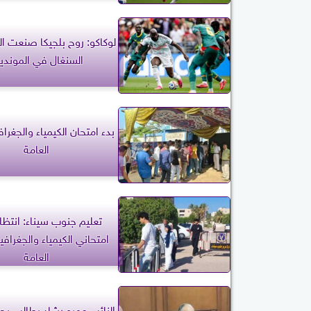
لوكاكو: روح بلجيكا صنعت ال
السنغال في الموندي
بدء امتحان الكيمياء والجغرافي
العامة
تعليم جنوب سيناء: انتظا
امتحاني الكيمياء والجغرافيا 
العامة
النائب عمرو رشاد يطالب بح