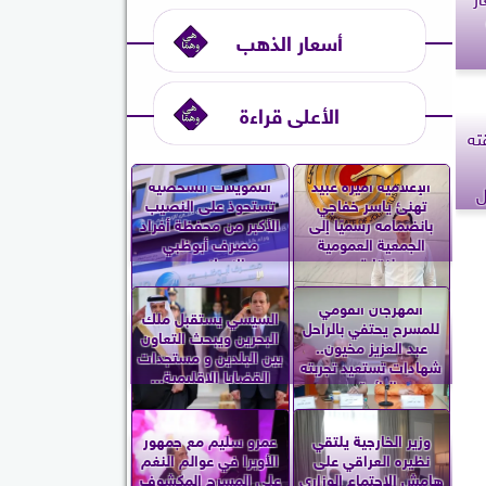
أسعار الذهب
الأعلى قراءة
ته
الإعلامية أميرة عبيد
التمويلات الشخصية
ل
تهنئ ياسر خفاجي
تستحوذ على النصيب
بانضمامه رسميًا إلى
الأكبر من محفظة أفراد
الجمعية العمومية
مصرف أبوظبي
لنقابة...
الإسلامي...
المهرجان القومي
السيسي يستقبل ملك
للمسرح يحتفي بالراحل
البحرين ويبحث التعاون
عبد العزيز مخيون..
بين البلدين و مستجدات
شهادات تستعيد تجربته
القضايا الإقليمية...
الرائدة...
وزير الخارجية يلتقي
عمرو سليم مع جمهور
نظيره العراقي على
الأوبرا في عوالم النغم
هامش الاجتماع الوزاري
على المسرح المكشوف