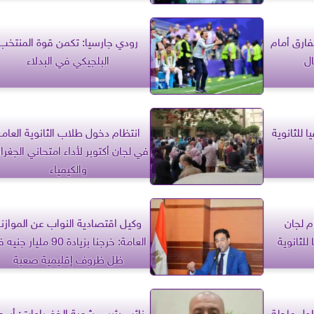
فارق أمام
رودي جارسيا: تكمن قوة المنتخب
ال
البلجيكي في البدلاء
ا للثانوية
انتظام دخول طلاب الثانوية العامة
في لجان أكتوبر لأداء امتحاني الجغراف
والكيمياء
م لجان
وكيل اقتصادية النواب عن الموازن
للثانوية
العامة: خرجنا بزيادة 90 مليار ج
ظل ظروف إقليمية صعبة
لول عاجلة
نائب رئيس شعبة الخضراوات: أسعا