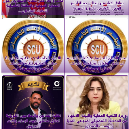
نقابة الإعلاميين تطلق حملة لنشر
الحماية المهنية والمظلة التأمينية
الوعي الإعلامي وتعزيز المهنية
للأطباء العاملين...
عضو الأعلى للجامعات: كليات التجارة
الأعلى للجامعات: خطة زمنية من 3
لن تندثر.. وإعادة صياغتها بأدوات
مراحل لتطبيق نظام الساعات
الذكاء الاصطناعي
المعتمدة والتخصصات...
وزيرة التنمية المحلية والبيئة: الانتهاء
نقابة الفنانين والإعلاميين الكويتية
من المخطط التفصيلي لمدينتي المنيا
تطلق ملتقى نجوم الوطن وتكرم
ويوسف الصديق...
المرزوق