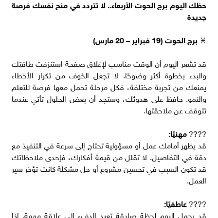
حظك اليوم برج الحوت الأربعاء.. لا تتردد في منح نفسك فرصة
جديدة
♓
برج الحوت (19 فبراير – 20 مارس)
قد تشعر اليوم أن الوقت مناسب لإغلاق صفحة استنزفت طاقتك
والبدء بخطوة أكثر وضوحًا. لا تجعل الخوف من تكرار الأخطاء
يمنعك من تجربة مختلفة، فكل مرحلة تحمل معها فرصة للتعلم
والنمو. حافظ على هدوئك، وستجد أن بعض الحلول تأتي عندما
تتوقف عن ملاحقتها.
????
مهنيًا:
قد يظهر أمامك عمل أو مسؤولية تحتاج إلى سرعة في التنفيذ مع
دقة في التفاصيل. لا تقلل من قيمة أفكارك، فإحدى ملاحظاتك
قد تكون السبب في تحسين مشروع أو حل مشكلة كانت تؤخر سير
العمل.
????
عاطفيًا:
قد يحمل اليوم لحظة صادقة تعيد الدفء إلى علاقة مهمة. إذا