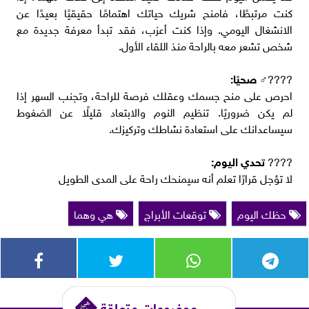
كنت مرتبطًا، فامنح شريك حياتك اهتمامًا حقيقيًا بعيدًا عن
الانشغال اليومي. وإذا كنت أعزب، فقد تبدأ معرفة جديدة مع
شخص تشعر معه بالراحة منذ اللقاء الأول.
????‍♂️
صحيًا:
احرص على منح جسمك وعقلك فرصة للراحة، وتجنب السهر إذا
لم يكن ضروريًا. تنظيم النوم والابتعاد قليلًا عن الضغوط
سيساعدانك على استعادة نشاطك وتركيزك.
????
تحدي اليوم:
لا تؤجل قرارًا تعلم أنه سيمنحك راحة على المدى الطويل
حظك اليوم
توقعات الأبراج
هي وهما
موضوعات متعلقة