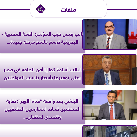
ملفات
نائب رئيس حزب المؤتمر: القمة المصرية -
البحرينية ترسم ملامح مرحلة جديدة...
النائب أسامة كمال: أمن الطاقة في مصر
يعني توفيرها بأسعار تناسب المواطنين
البلشي بعد واقعة “فتاة الأوبر”: نقابة
الصحفيين تساند الممارسين الحقيقيين
وتتصدى لمنتحلي...