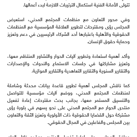
تتولى الأمانة الفنية استكمال الترتيبات اللازمة لبدء أعمالها.
وفي محور التعاون مع منظمات المجتمع المدني، استعرض
المجلس رؤى ومقترحات لتطوير العلاقة المؤسسية مع المنظمات
الحقوقية والأهلية باعتبارها أحد الشركاء الرئيسيين في دعم وتعزيز
وحماية حقوق الإنسان.
وأكد أهمية استعادة وتطوير آليات الحوار والتشاور المنتظم معها،
وتعزيز مشاركتها في جلسات الاستماع والندوات والإصدارات
والتقارير السنوية والتقارير التعاهدية والتقارير الموازية.
كما ناقش المجلس أهمية تطوير قاعدة بيانات محدثة وشاملة
لمنظمات المجتمع المدني، ووضع آليات مؤسسية للتواصل
والتنسيق المستمر معها، بجانب بحث مقترحات إعادة تفعيل
منتدى الحوار مع المجتمع المدني على نحو يسهم في بلورة رؤى
مشتركة حول القضايا الحقوقية ذات الأولوية وتعزيز الثقة والتعاون
بين المجلس والفاعلين في المجال الحقوقي.
ووافق المجلس، على إعادة تفعيل المنتدى وعقده خلال العام