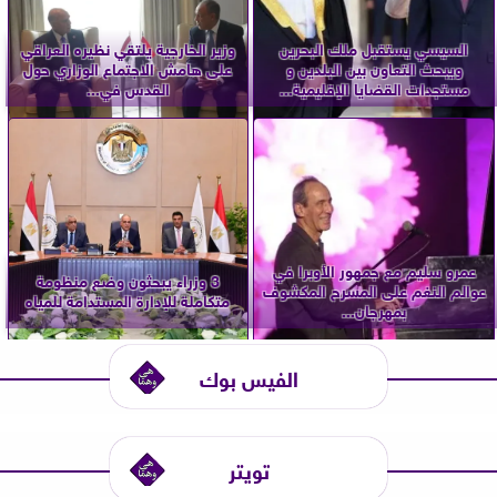
السيسي يستقبل ملك البحرين
وزير الخارجية يلتقي نظيره العراقي
ويبحث التعاون بين البلدين و
على هامش الاجتماع الوزاري حول
مستجدات القضايا الإقليمية...
القدس في...
عمرو سليم مع جمهور الأوبرا في
3 وزراء يبحثون وضع منظومة
عوالم النغم على المسرح المكشوف
متكاملة للإدارة المستدامة للمياه
بمهرجان...
الفيس بوك
تويتر