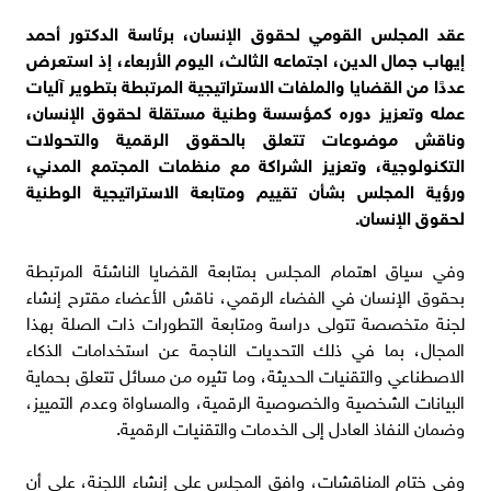
عقد المجلس القومي لحقوق الإنسان، برئاسة الدكتور أحمد
إيهاب جمال الدين، اجتماعه الثالث، اليوم الأربعاء، إذ استعرض
عددًا من القضايا والملفات الاستراتيجية المرتبطة بتطوير آليات
عمله وتعزيز دوره كمؤسسة وطنية مستقلة لحقوق الإنسان،
وناقش موضوعات تتعلق بالحقوق الرقمية والتحولات
التكنولوجية، وتعزيز الشراكة مع منظمات المجتمع المدني،
ورؤية المجلس بشأن تقييم ومتابعة الاستراتيجية الوطنية
لحقوق الإنسان.
وفي سياق اهتمام المجلس بمتابعة القضايا الناشئة المرتبطة
بحقوق الإنسان في الفضاء الرقمي، ناقش الأعضاء مقترح إنشاء
لجنة متخصصة تتولى دراسة ومتابعة التطورات ذات الصلة بهذا
المجال، بما في ذلك التحديات الناجمة عن استخدامات الذكاء
الاصطناعي والتقنيات الحديثة، وما تثيره من مسائل تتعلق بحماية
البيانات الشخصية والخصوصية الرقمية، والمساواة وعدم التمييز،
وضمان النفاذ العادل إلى الخدمات والتقنيات الرقمية.
وفي ختام المناقشات، وافق المجلس على إنشاء اللجنة، على أن