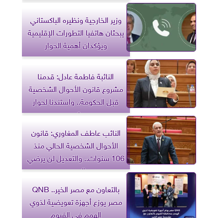
وزير الخارجية ونظيره الباكستاني
يبحثان هاتفيا التطورات الإقليمية
ويؤكدان أهمية الحوار
النائبة فاطمة عادل: قدمنا
مشروع قانون الأحوال الشخصية
قبل الحكومة.. واستندنا لحوار
مجتمعي
النائب عاطف المغاوري: قانون
الأحوال الشخصية الحالي منذ
106 سنوات.. والتعديل لن يرضي
الجميع
بالتعاون مع مصر الخير.. QNB
مصر يوزع أجهزة تعويضية لذوي
الهمم في الفيوم