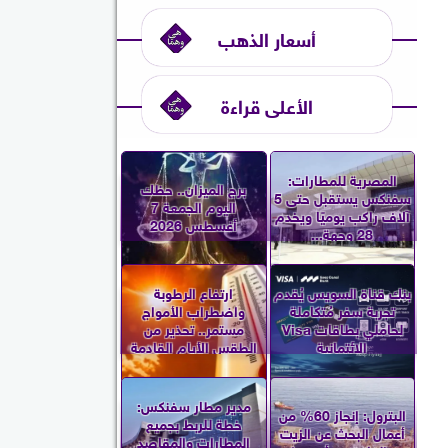
أسعار الذهب
الأعلى قراءة
المصرية للمطارات:
برج الميزان.. حظك
سفنكس يستقبل حتى 5
اليوم الجمعة 7
آلاف راكب يوميًا ويخدم
أغسطس 2026
28 وجهة...
بنك قناة السويس يُقدم
ارتفاع الرطوبة
تجربة سفر مُتكاملة
واضطراب الأمواج
لحاملي بطاقات Visa
مستمر.. تحذير من
الائتمانية
الطقس الأيام القادمة
مدير مطار سفنكس:
البترول: إنجاز 60% من
خطة للربط بجميع
أعمال البحث عن الزيت
المطارات والمقاصد