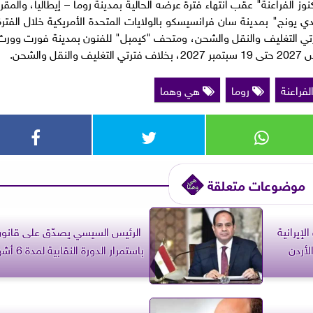
الفراعنة" عقب انتهاء فترة عرضه الحالية بمدينة روما – إيطاليا، والمقرر
بكل من متحف "دي يونج" بمدينة سان فرانسيسكو بالولايات المتحدة الأمريكية خلال الفتر
20 حتى 31 يناير 2027 بخلاف فترتي التغليف والنقل والشحن، ومتحف "كيمبل" للفنون بمدينة فورت وور
فراعنة
روما
هي وهما
موضوعات متعلقة
لإيرانية
الرئيس السيسي يصدّق على قانو
لأردن
باستمرار الدورة النقابية لمدة 6 أشهر