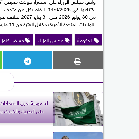
وافق مجلس الوزراء على استمرار جولات معرض "كنوز 
اختتامها في 14/6/2026، ليقام 
من 30 يوليو 26
بالولايات المتحدة الأمريكية خلال الفترة من 11 مارس 2027 حتى 19 سبتمبر 2027، بخلاف فترتي التغليف والنقل والشحن.
الحكومة
مجلس الوزراء
معرض كنوز ال
السعودية تدين الاعتداءات ا
على البحرين والكويت وا