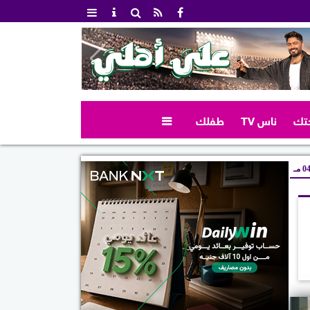
تك
ناس TV
طفلك

 مـ