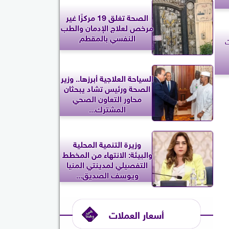
الصحة تغلق 19 مركزًا غير
مرخص لعلاج الإدمان والطب
النفسي بالمقطم
رارات
السياحة العلاجية أبرزها.. وزير
الصحة ورئيس تشاد يبحثان
محاور التعاون الصحي
المشترك...
وزيرة التنمية المحلية
والبيئة: الانتهاء من المخطط
التفصيلي لمدينتي المنيا
ويوسف الصديق...
أسعار العملات