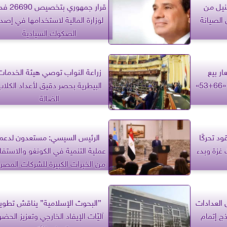
نيل من
قرار جمهوري بتخصي
 الصيانة
لوزارة المالية لاستخدامها في إصدا
الصكوك السيادية
ر بيع
زراعة النواب توصي هيئة الخدمات
الوحدات السكنية بمشروعي «66+53»
البيطرية بحصر دقيق لأعداد الكلا
الضالة
د تحركًا
الرئيس السيسي: مستعدون لدعم
 غزة وبدء
عملية التنمية في الكونغو والاستفا
من الخبرات الكبيرة للشركات المصر
 العدادات
”البحوث الإسلامية” يناقش تطوير
ج إتمام
آليّات الإيفاد الخارجي وتعزيز الحضو