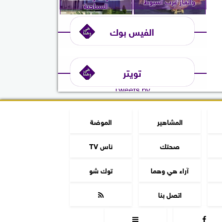
والغاز غرب أسيوط
السياحية
الفيس بوك
تويتر
Tweets by
المشاهير
الموضة
صحتك
ناس TV
آراء هي وهما
توك شو
اتصل بنا


