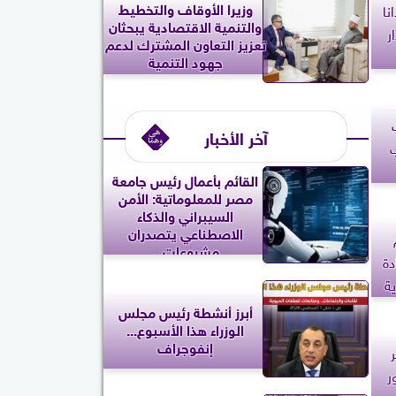
وزيرا الأوقاف والتخطيط
ص 26690 فدانا
والتنمية الاقتصادية يبحثان
ر
تعزيز التعاون المشترك لدعم
جهود التنمية
آخر الأخبار
ب
القائم بأعمال رئيس جامعة
مصر للمعلوماتية: الأمن
السيبراني والذكاء
الاصطناعي يتصدران
مشروعات...
دة
ية
أبرز أنشطة رئيس مجلس
الوزراء هذا الأسبوع...
إنفوجراف
ر