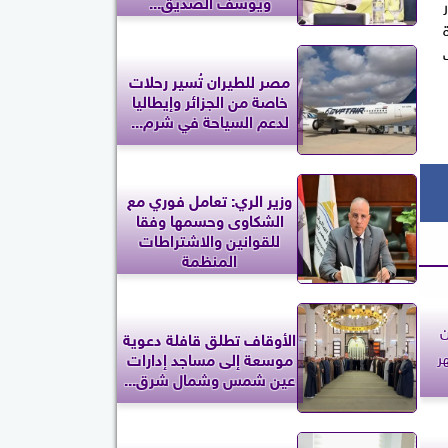
ويوسف الصديق...
ة
ث
مصر للطيران تُسير رحلات
خاصة من الجزائر وإيطاليا
لدعم السياحة في شرم...
وزير الري: تعامل فوري مع
الشكاوى وحسمها وفقا
للقوانين والاشتراطات
المنظمة
ن
الأوقاف تطلق قافلة دعوية
موسعة إلى مساجد إدارات
عين شمس وشمال شرق...