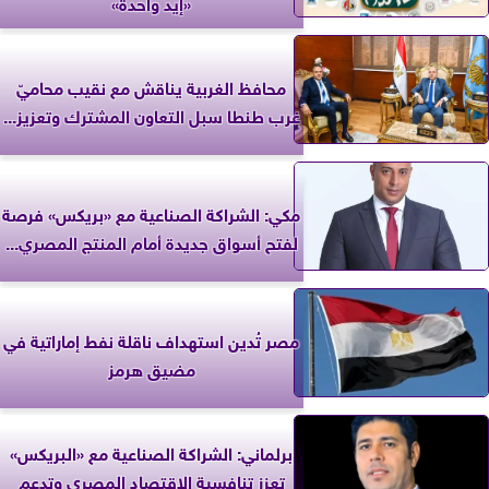
«إيد واحدة»
محافظ الغربية يناقش مع نقيب محاميّ
غرب طنطا سبل التعاون المشترك وتعزيز...
مكي: الشراكة الصناعية مع «بريكس» فرصة
لفتح أسواق جديدة أمام المنتج المصري...
مصر تُدين استهداف ناقلة نفط إماراتية في
مضيق هرمز
برلماني: الشراكة الصناعية مع «البريكس»
تعزز تنافسية الاقتصاد المصري وتدعم