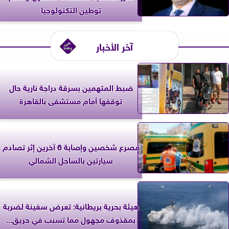
توطين التكنولوجيا
آخر الأخبار
ضبط المتهمين بسرقة دراجة نارية حال
توقفها أمام مستشفى بالقاهرة
مصرع شخصين وإصابة 6 آخرين إثر تصادم
سيارتين بالساحل الشمالي
‎هيئة بحرية بريطانية: تعرض سفينة لضربة
بمقذوف مجهول مما تسبب في حريق...