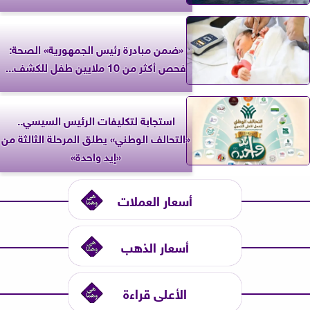
«ضمن مبادرة رئيس الجمهورية» الصحة:
فحص أكثر من 10 ملايين طفل للكشف...
استجابة لتكليفات الرئيس السيسي..
«التحالف الوطني» يطلق المرحلة الثالثة من
«إيد واحدة»
أسعار العملات
أسعار الذهب
الأعلى قراءة