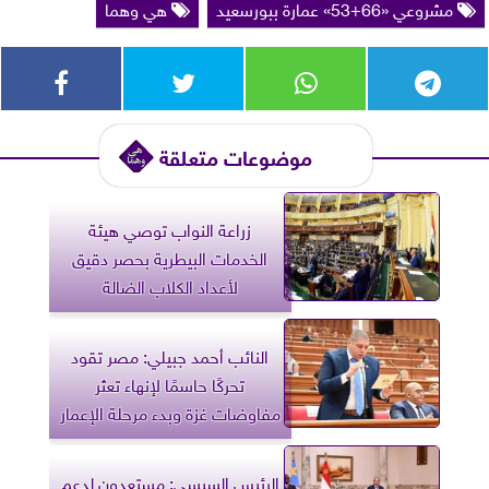
مشروعي «66+53» عمارة ببورسعيد
هي وهما
موضوعات متعلقة
زراعة النواب توصي هيئة
الخدمات البيطرية بحصر دقيق
لأعداد الكلاب الضالة
النائب أحمد جبيلي: مصر تقود
تحركًا حاسمًا لإنهاء تعثر
مفاوضات غزة وبدء مرحلة الإعمار
الرئيس السيسي: مستعدون لدعم