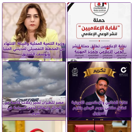
وزيرة التنمية المحلية والبيئة: الانتهاء
نقابة الإعلاميين تطلق حملة لنشر
من المخطط التفصيلي لمدينتي المنيا
الوعي الإعلامي وتعزيز المهنية
ويوسف الصديق...
نقابة الفنانين والإعلاميين الكويتية
مصر للطيران تُسير رحلات خاصة من
تطلق ملتقى نجوم الوطن وتكرم
الجزائر وإيطاليا لدعم السياحة في
المرزوق
شرم...