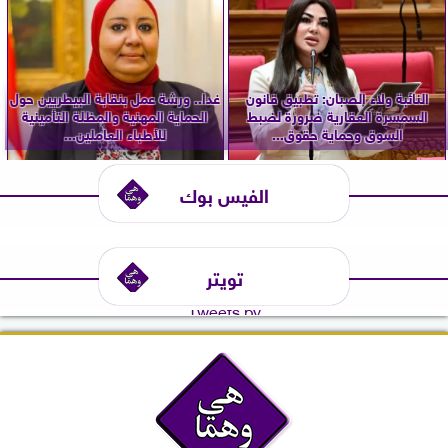
النائبة ولاء الصبان: تطبيق قانون
غدا.. ورشة عمل بنقابة البيطريين حول
السمسرة العقارية ضرورة لضبط
الحماية المهنية والمظلة التأمينية
السوق وحماية حقوق...
للأطباء العاملين...
الفيس بوك
تويتر
Tweets by