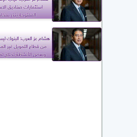
استثمارات صناديق الاس
المفتوحة ينذر بمخاط
هشام عز العرب: البنوك لي
من قطاع التمويل غير الم
وبعض الأنشطة تحتاج لم
الرقابة