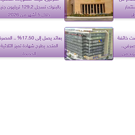
تثمار
بالبنوك تسجل 129.2 تريليون جن
ر
خلال 5 أشهر من 2026
ست خائفة
بعائد يصل إلى 17.50% .. ال
صرفي..
المتحد يطرح شهادة تميز الثلاثية
زيد من
الجديدة