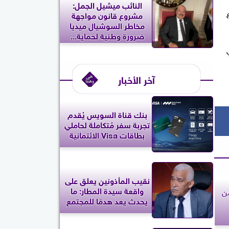
النائب ميشيل الجمل:
ع
مشروع قانون مواجهة
مخاطر السوشيال ميديا
ضرورة وطنية لحماية...
آخر الأخبار
بنك قناة السويس يُقدم
تجربة سفر مُتكاملة لحاملي
بطاقات Visa الائتمانية
نقيب المأذونين يعلق على
واقعة سيدة المطار: ما
من
يحدث يعد هدمًا للمجتمع