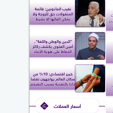
نقيب المأذونين: قائمة
المنقولات حق للزوجة ولا
ن
يمكن إلغائها إلا بشرط
جز
”الدين والوطن واللغة”..
أمين الفتوى يكشف ركائز
الحفاظ على هوية الأبناء
خبير اقتصادي: 10% من
سكان العالم يواجهون نقصًا
حادًا بالتغذية بسبب التضخم
:
أسعار العملات