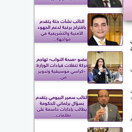
النائب نشأت حتة يتقدم
باقتراح برغبة لدعم الجهود
الأمنية والتشريعية في
مواجهة...
عضو «صحة النواب» تهاجم
حركة تنقلات قيادات الوزارة:
«كراسي موسيقية وتدوير
من...
د
النائب سمير البيومي يتقدم
بسؤال برلماني للحكومة
يطالب بإجابات حاسمة على
تظلمات...