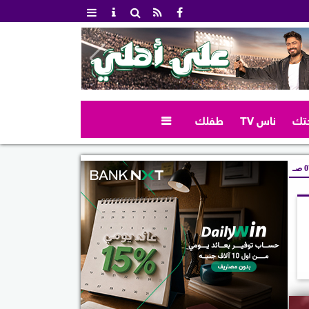
تك
ناس TV
طفلك

صـ