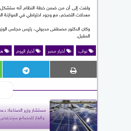
معدلات التضخم، مع وجود احتياطي في الموازنة الع
وكان الدكتور مصطفى مدبولي، رئيس مجلس الوزراء، 
المقبل.
نواب
أخبار مصر
أخبار اليوم
هي
مستشار وزير الصناعة: دعم 
والغاز للمصانع سينخفض ت