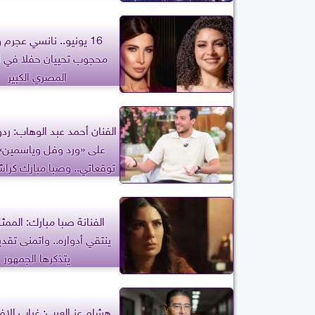
16 يونيو.. نانسي عجرم
محجوب تحييان حفلا في 
المصري الكبير
الفنان أحمد عبد الوهاب: ردو
على «ورد وفل وياسمين»
توقعاتي.. وصبا مبارك كراش
لي
الفنانة صبا مبارك: الممثل
ينتقي أدواره.. واتمنى تقد
يتذكرها الجمهور
هشام عز العرب: غياب الإ