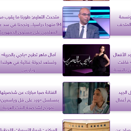
 ونسمة
متحدث التعليم: طورنا ما يقرب م
المتحف
94 منهجا دراسيا.. ونجحنا في سد ع
المعلمين على مستوى الجمهورية
د الأفعال
آمال ماهر تطرح «باجي بالحرية»
 فاقت
وتستعد لجولة غنائية في هولندا
 بالنسبة
وباريس
 الجيد
الفنانة صبا مبارك عن شخصيتها
يم أعمال
بمسلسل «ورد على فل وياسمين»
نموذج لشخصية البنت العربية
والمصرية
فصاح عن
المركزى: قيمة التسويات اللحظية