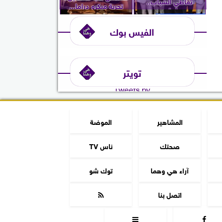
تعاطي الشباب..
تجربة ميكرو دراما...
ويُعلن...
الفيس بوك
تويتر
Tweets by
المشاهير
الموضة
صحتك
ناس TV
آراء هي وهما
توك شو
اتصل بنا


