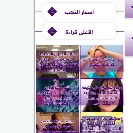
يه
أسعار الذهب
الأعلى قراءة
مصرف
وزارة العمل والمنظمة
نصائح مهمة للوقاية من
الدولية تبحثان خطة
ضربات الشمس
تنفيذية لتوسيع التعاون
المشترك
وفاة سونيا كمال مذيعة
علاج السرطان بـ
القناة الثالثة.. وتشييع
«بيكربونات الصوديوم»..
الجنازة عقب صلاة
أطباء يُحذّرون من
الظهر من...
وصفات الموت
«شوفها قبل ما تجربها»..
محمد رضوان ينضم
مُتحدث «مكافحة
ضيف شرف إلى
الإدمان» يكشف أسباب
مسلسل حب مستحيل..