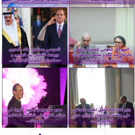
المهرجان القومي للمسرح يحتفي
السيسي يستقبل ملك البحرين
بالراحل عبد العزيز مخيون.. شهادات
ويبحث التعاون بين البلدين و
تستعيد تجربته الرائدة...
مستجدات القضايا الإقليمية...
وزير الخارجية يلتقي نظيره العراقي
عمرو سليم مع جمهور الأوبرا في
على هامش الاجتماع الوزاري حول
عوالم النغم على المسرح المكشوف
القدس في...
بمهرجان...