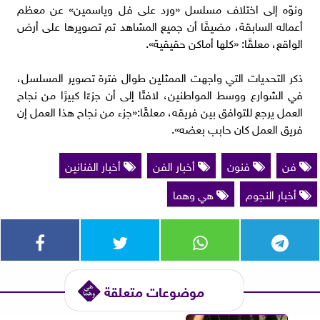
ونوّه إلى اختلاف مسلسل «ورد على فل وياسمين» عن معظم
أعماله السابقة، مضيفًا أن جميع المشاهد تم تصويرها على أرض
الواقع، معلقًا: «كلها أماكن حقيقية».
ذكر التحديات التي واجهت الممثلين طوال فترة تصوير المسلسل،
في الشوارع ووسط المواطنين، لافتًا إلى أن جزءًا كبيرًا من نجاح
العمل يرجع للتوافق بين فريقه، معلقًا:«جزء من نجاح هذا العمل إن
فريق العمل كان حابب بعضه».
فن
فنون
أخبار الفن
أخبار الفنانين
أخبار النجوم
هي وهما
موضوعات متعلقة