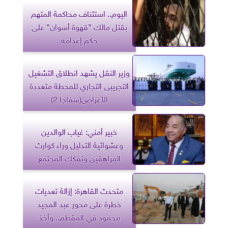
اليوم.. استئناف محاكمة المتهم
بقتل مالك ”قهوة أسوان” على
حكم إعدامه
وزير النقل يشهد انطلاق التشغيل
التجريبى التجاري للمحطة متعددة
الأغراض(سفاجا 2)
خبير أمني: غياب الوالدين
وعشوائية التدليل وراء كوارث
المراهقين وتفكك المجتمع
متحدث القاهرة: إزالة تعديات
خطرة على محور عبد المجيد
محمود في المقطم.. وأخذ