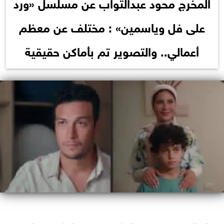
المخرج محود عبدالتواب عن مسلسل «ورد
على فل وياسمين» : مختلف عن معظم
أعمالي.. والتصوير تم بأماكن حقيقية