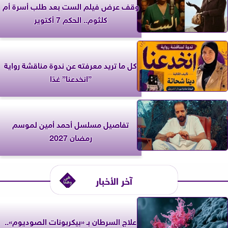
وقف عرض فيلم الست بعد طلب أسرة أم
كلثوم.. الحكم 7 أكتوير
كل ما تريد معرفته عن ندوة مناقشة رواية
”انخدعنا” غدًا
تفاصيل مسلسل أحمد أمين لموسم
رمضان 2027
آخر الأخبار
علاج السرطان بـ «بيكربونات الصوديوم»..