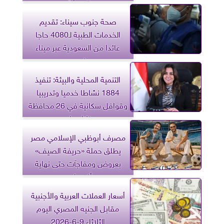
تعهدات
صحة جنوب سيناء: تقديم
الخدمات الطبية لـ4080 حاجا
عائدا من السعودية عبر ميناء
نويبع
التنمية المحلية والبيئة: تنفيذ
1884 نشاطا خدميا وتدريبيا
وقوافل سكانية في 26 محافظة
خلال مايو
مصرف أبوظبي الإسلامي مصر
يطلق حملة «حريفة الصيف»
بعروض ومفاجآت حتى نهاية
أغسطس
أسعار العملات العربية والأجنبية
مقابل الجنيه المصري اليوم
الثلاثاء 9-6-2026