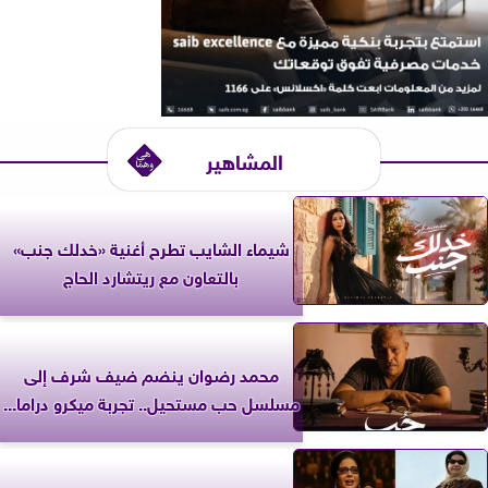
المشاهير
شيماء الشايب تطرح أغنية «خدلك جنب»
بالتعاون مع ريتشارد الحاج
محمد رضوان ينضم ضيف شرف إلى
مسلسل حب مستحيل.. تجربة ميكرو دراما...