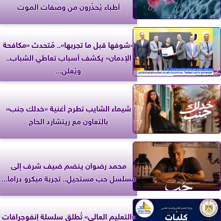
أطباء يُحذّرون من وصفات الموت
«شوفها قبل ما تجربها».. مُتحدث «مكافحة
الإدمان» يكشف أسباب تعاطي الشباب..
ويُعلن...
شيماء الشايب تطرح أغنية «خدلك جنب»
بالتعاون مع ريتشارد الحاج
محمد رضوان ينضم ضيف شرف إلى
مسلسل حب مستحيل.. تجربة ميكرو دراما...
«التعليم العالي» تُطلق سلسلة إنفوجرافات