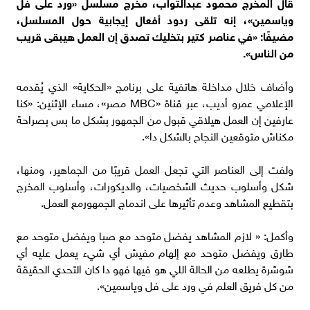
قال المخرج محمود عبدالتواب، مخرج مسلسل «ورد على فل
وياسمين»، إنه تلقى ردود أفعال إيجابية حول المسلسل،
مضيفًا: «في عناصر كتير بتخليك تصدق إن العمل هيبقى قريب
من الناس».
وأضاف خلال مداخلة هاتفية على برنامج «الحكاية» الذي يُقدمه
الإعلامي عمرو أديب، عبر قناة «MBC مصر»، مساء الإثنين: «كنا
عارفين إن العمل هيلاقي قبول من الجمهور بشكل ما بس بصراحة
مكناش متوقعين النجاح بالشكل دا».
ولفت إلى العناصر التي تجعل العمل قريبًا من الجماهير، ومنها،
شكل وأسلوب حديث الشخصيات، والديكورات، وأسلوب المخرج
بتقطيع المشاهد وعدم تأثيرها على اندماج الجمهورمع العمل.
وأكمل: « لازم المشاهد يفضل متوحد مع صبا ويفضل متوحد مع
طارق ويفضل متوحد مع إلهام مفيش أي شيء يعمل عليه أي
شوشرة يطلعه من الحالة اللي هو فيها فهو دا كان التحدي الحقيقة
من كل فريق العلم في ورد على فل وياسمين».