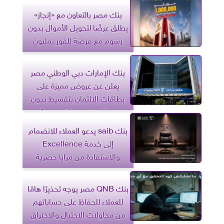
بنك مصر بالتعاون مع «إنجاز»
يطلق عرضًا لتحويل الأموال بدون
رسوم مع فرصة للفوز بمليون
جنيه
بنك الإمارات دبي الوطني مصر
يعلن عن عروض مميزة على
بطاقات الائتمان بتقسيط بدون
فوائد وخصومات حصرية
بنك saib يدعو العملاء للانضمام
إلى خدمة Excellence
والاستفادة من مزايا حصرية
بنك QNB مصر يوجه تحذيرًا هامًا
للعملاء للحفاظ على حساباتهم
من محاولات الاحتيال والاختراق