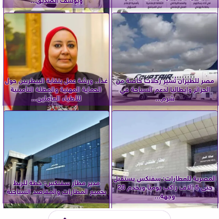
مصر للطيران تُسير رحلات خاصة من
غدا.. ورشة عمل بنقابة البيطريين حول
الجزائر وإيطاليا لدعم السياحة في
الحماية المهنية والمظلة التأمينية
شرم...
للأطباء العاملين...
المصرية للمطارات: سفنكس يستقبل
مدير مطار سفنكس: خطة للربط
حتى 5 آلاف راكب يوميًا ويخدم 28
بجميع المطارات والمقاصد السياحية
وجهة...