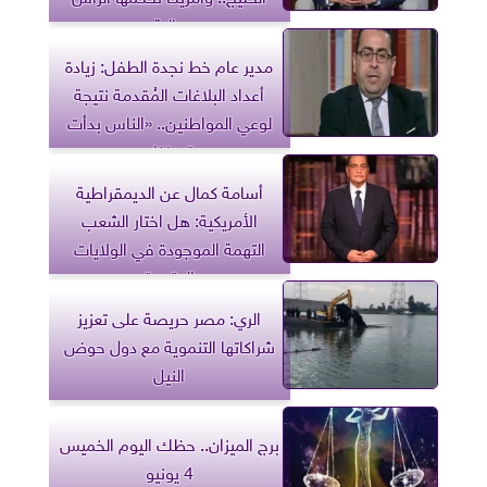
مالية
مدير عام خط نجدة الطفل: زيادة
أعداد البلاغات المُقدمة نتيجة
لوعي المواطنين.. «الناس بدأت
تعرفنا»
أسامة كمال عن الديمقراطية
الأمريكية: هل اختار الشعب
التهمة الموجودة في الولايات
المتحدة
الري: مصر حريصة على تعزيز
شراكاتها التنموية مع دول حوض
النيل
برج الميزان.. حظك اليوم الخميس
4 يونيو