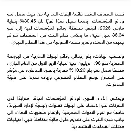
تصدر المصرف المتحد قائمة البنوك المدرجة من حيث معدل نمو
ودائع المؤسسات، بعدما سجل نموًا قويًا بلغ 30.45% بنهاية
مارس 2026، لترتفع محفظة ودائع المؤسسات لديه إلى نحو
36.64 مليار جنيه، ما يعكس نجاح البنك في استقطاب شرائح
جديدة من العملاء وتعزيز حصته السوقية في هذا القطاع الحيوي.
وبحسب البيانات، بلغ إجمالي ودائع البنوك المدرجة في البورصة
المصرية نحو 1.96 تريليون جنيه بنهاية الربع الأول من العام الجاري،
محققًا معدل نمو بلغ 10.26% مقارنة بالفترة المناظرة، في مؤشر
على استمرار توسع القطاع المصرفي وزيادة قدرته على تعبئة
المدخرات.
ويعكس الأداء القوي لودائع المؤسسات اتجاهًا متزايدًا لدى
الشركات نحو الاعتماد على البنوك كقنوات رئيسية لإدارة السيولة،
خاصة مع تنوع الأدوات المصرفية وارتفاع مستويات الأمان، إلى
جانب قدرة البنوك على تقديم حلول مالية متكاملة تلبي احتياجات
مختلف القطاعات الاقتصادية.