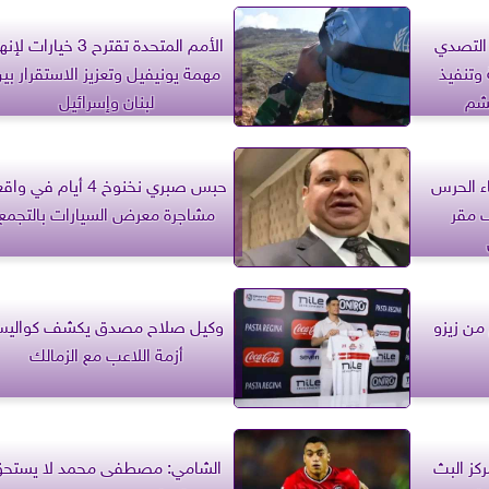
: التصدي
الأمم المتحدة تقترح 3 خيارات لإ
وتنفيذ
مهمة يونيفيل وتعزيز الاستقرار بي
شم
لبنان وإسرائيل
ء الحرس
حبس صبري نخنوخ 4 أيام في و
ف مقر
مشاجرة معرض السيارات بالتجمع
من زيزو
وكيل صلاح مصدق يكشف كوالي
أزمة اللاعب مع الزمالك
ركز البث
الشامي: مصطفى محمد لا يستح