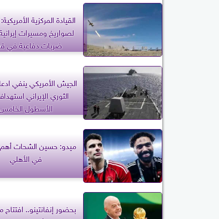
القيادة المركزية الأمريكية
لصواريخ ومسيرات إيرانية 
ضربات دفاعية في ق
الجيش الأمريكي ينفي ادعا
الثوري الإيراني استهدا
الأسطول الخامس
ميدو: حسين الشحات أهم 
في الأهلي
بحضور إنفانتينو.. افتتاح م