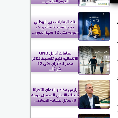
اليوم العالمي...
بنك الإمارات دبي الوطني
يتيح تقسيط مشتريات
«نون» حتى 12 شهرًا بدون...
بطاقات أوائل QNB
الائتمانية تتيح تقسيط تذاكر
مصر للطيران حتى 12
شهرًا...
رئيس مخاطر ائتمان التجزئة
بالبنك الأهلي المصري يوجه
8 رسائل لحماية العملاء...