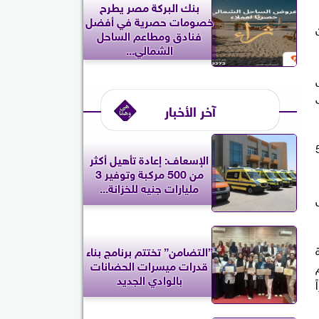
بنك البركة مصر يطرح
خصومات حصرية في أفضل
فنادق ومطاعم الساحل
الشمالي...
 خفض
ى
آخر الأخبار
 مستوى 53007
الإسعاف: إعادة تأهيل أكثر
من 500 مركبة وتوفير 3
مليارات جنيه للخزانة...
 وفي حال
”التضامن” تختتم برنامج بناء
قدرات ميسرات الحضانات
بالوادي الجديد