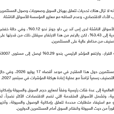
نه لا تزال هناك تحديات تتعلق بهيكل السوق وصعوبات وصول المستثمرين
ب الأداء الاقتصادي، وعدم اتساقه مع معايير المؤسسة للأسواق الناشئة.
يمثل الوزن النسبي للبورصة المصرية على مؤشر الأسواق الناشئة لدى إس آند بي داو جونز نحو 0.12%، وفي حالة
التصنيف سيرتفع الوزن على مؤشر الأسواق الحدودية إلى 3.43%، لكن بالرغم من هذا الارتفاع سيقلل ذلك من قدرتها عل
تصنيف من مخاطر عالية على المستثمرين.
وفي أول رد فعل على المقترح، تجاهلت البورصة القرار، وارتفع المؤشر الرئيسي بنحو 0.29% ليصل إلى
تستقبل "إس آند بي داو جونز" آراء وملاحظات المستثمرين حول هذا المقترح في موعد أقصاه 17 يوليو 2026،
صنيف رسمياً تزامناً مع عملية إعادة هيكلة المؤشرات في سبتمبر 2027.
ية إلى عدة فئات رئيسية وفقاً لمعايير حجم السوق والسيولة وإمكانية
مية، وتشمل الأسواق المتقدمة التي تضم الاقتصادات الأكثر نضجاً، ثم
و مع استيفاء متطلبات محددة تتعلق بإمكانية الوصول والسيولة، وأخيراً
طوراً من حيث السيولة وانفتاح السوق أمام المستثمرين الدوليين.