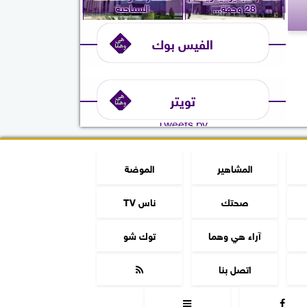
28 وجهة...
السياحية
الفيس بوك
تويتر
Tweets by
المشاهير
الموضة
صحتك
ناس TV
آراء هي وهما
توك شو
اتصل بنا


