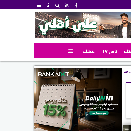
تك
ناس TV
طفلك

صـ