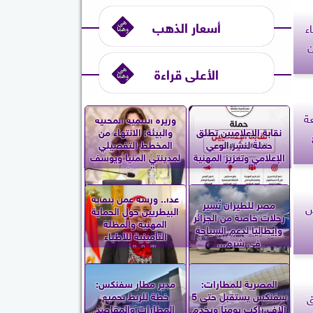
أسعار الذهب
نهاء
ن
الأعلى قراءة
اقعة
وزيرة التنمية المحلية
نقابة الإعلاميين تطلق
والبيئة: الانتهاء من
حملة لنشر الوعي
المخطط التفصيلي
الإعلامي وتعزيز المهنية
لمدينتي المنيا ويوسف
الصديق...
غدا.. ورشة عمل بنقابة
مصر للطيران تُسير
س
البيطريين حول الحماية
رحلات خاصة من الجزائر
المهنية والمظلة
وإيطاليا لدعم السياحة
التأمينية للأطباء
في شرم...
العاملين...
المصرية للمطارات:
مدير مطار سفنكس:
سفنكس يستقبل حتى 5
خطة للربط بجميع
ق
آلاف راكب يوميًا ويخدم
المطارات والمقاصد