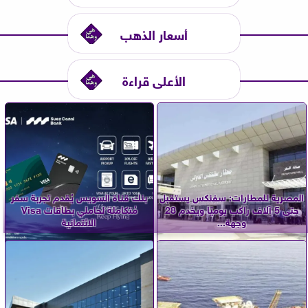
أسعار الذهب
الأعلى قراءة
المصرية للمطارات: سفنكس يستقبل
بنك قناة السويس يُقدم تجربة سفر
حتى 5 آلاف راكب يوميًا ويخدم 28
مُتكاملة لحاملي بطاقات Visa
وجهة...
الائتمانية