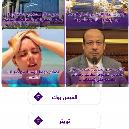
البترول: إنجاز 60% من أعمال البحث
مدير مطار سفنكس: خطة للربط
عن الزيت والغاز غرب أسيوط
بجميع المطارات والمقاصد السياحية
النائب سمير البيومي يتقدم بسؤال
نصائح مهمة للوقاية من ضربات
برلماني للحكومة يطالب بإجابات
الشمس
حاسمة على تظلمات...
الفيس بوك
تويتر