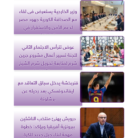
وزير الخارجية يستعرض فى لقاء
مع الصحافة الكورية جهود مصر
لدعم الأمن والاستقرار في
المنطقة
عوض تترأس الاجتماع الثاني
للجنة تسيير أعمال مشروع جرين
شرم لمتابعة تحويل شرم الشيخ
إلى مدينة خضراء
فنربخشة يدخل سباق التعاقد مع
ليفاندوفسكي بعد رحيله عن
برشلونة
درويش يهنئ منتخب الناشئين
ببرونزية أفريقيا ويؤكد: خطوة
مهمة لبناء جيل جديد للكرة