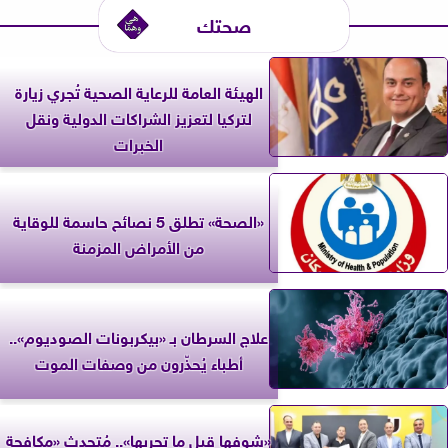
صحتك
الهيئة العامة للرعاية الصحية تُجري زيارة
لتركيا لتعزيز الشراكات الدولية ونقل
الخبرات
«الصحة» تطلق 5 نصائح حاسمة للوقاية
من الأمراض المزمنة
علاج السرطان بـ «بيكربونات الصوديوم»..
أطباء يُحذّرون من وصفات الموت
«شوفها قبل ما تجربها».. مُتحدث «مكافحة