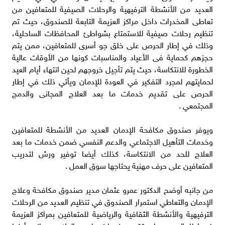
العديد من الأنشطة الترفيهية والرحلات الصيفية للمتعافين من
تعاطى المخدرات داخل مراكز العزيمة التابعة للصندوق، حيث تم
تنظيم رحلات صيفية للاستمتاع بشواطئ المحافظات الساحلية،
وذلك في إطار الحرص على خلق جو أسرى للمتعافين، ممن يتم
حجزهم كحماية فى الأعياد والمناسبات كونها من الأوقات عالية
الخطورة للانتكاسة، حيث يتم تأجيل خروجهم لحين انتهاء أيام العيد
لحمايتهم لمجرد التفكير في العودة للإدمان ويأتي ذلك في إطار
الحرص على تقديم خدمات ما بعد العلاج المجانى والدمج
المجتمعي .
ويوفر صندوق مكافحة الإدمان العديد من الأنشطة للمتعافين
وخدمات التأهيل الاجتماعي والدعم النفسي ضمن خدمات ما بعد
العلاج للحد من الانتكاسة، كذلك أيضا توفير ورش لتدريب
المتعافين على حرف مهنية يحتاجها سوق العمل .
من جانبه أوضح الدكتور عمرو عثمان مدير صندوق مكافحة وعلاج
الإدمان والتعاطي استمرار الصندوق في تنظيم العديد من الرحلات
الترفيهية والأنشطة الثقافية والرياضية للمتعافين بمراكز العزيمة
في إطار الحرص على تقديم خدمات ما بعد العلاج ، بجانب أيضا