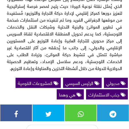
الذي يُمثل نقلة نوعية كبيرة؛ حيث يتيح لمصر فرصة إستراتيجية
لتعزيز دورها كمركز إقليمي لإدارة حركة التجارة والتوزيع؛ مُستفيدة
من موقعها الجغرافي الفريد وما تم تنفيذه من استثمارات ضخمة
في تطوير الموانئ والبنية التحتية وشبكات النقل والخدمات
اللوجستية، كما يدعم تحويل المنطقة الاقتصادية لقناة السويس
إلى مركز محوري للتجارة العابرة وإعادة التوزيع على المستويين
الإقليمي والدولي، إلى جانب ما يُحققه من آثار اقتصادية غير
مباشرة تتمثل في تنشيط حركة الموانئ، وزيادة الطلب على
الخدمات اللوجستية، ودعم سلاسل الإمداد، وتعظيم الحصيلة
الدولارية للدولة من خلال أنشطة التخزين والمناولة وإعادة التوزيع.
مدبولي
الرئيس السيسي
المشروعات القومية
جذب الاستثمارات
هي وهما