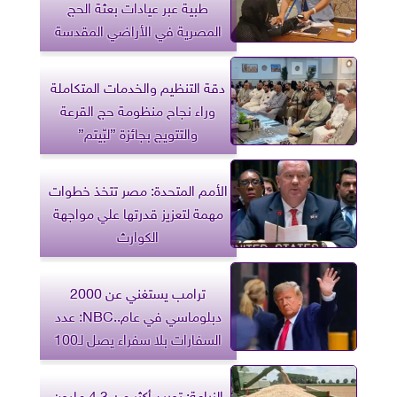
طبية عبر عيادات بعثة الحج
المصرية في الأراضي المقدسة
دقة التنظيم والخدمات المتكاملة
وراء نجاح منظومة حج القرعة
والتتويج بجائزة ”لبّيتم”
الأمم المتحدة: مصر تتخذ خطوات
مهمة لتعزيز قدرتها علي مواجهة
الكوارث
ترامب يستغني عن 2000
دبلوماسي في عام..NBC: عدد
السفارات بلا سفراء يصل لـ100
الزراعة: توريد أكثر من 4.3 مليون