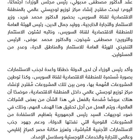
عقد الدكتور مصطفى مدبولي، رئيس مجلس الوزراء؛ اجتماعًا،
اليوم؛ لبحث مقترح إنشاء مركز توزيع لوجيستي عالمي بالمنطقة
الاقتصادية لقناة السويس، بحضور الدكتور محمد فريد، وزير
الاستثمار والتجارة الخارجية، ووليد جمال الدين، رئيس الهيئة العامة
للمنطقة الاقتصادية لقناة السويس، ونائبه لشئون الاستثمار
والترويج؛ مصطفى شيخون، والدكتور محمد عوض، الرئيس
التنفيذي للهيئة العامة للاستثمار والمناطق الحرة، وعددٍ من
المسئولين.
وأكد رئيس الوزراء أن لدى الدولة خططًا واعدة لجذب الاستثمارات
بصورة مُستمرة للمنطقة الاقتصادية لقناة السويس، وكذا توطين
المشروعات المُهمة بها، ومن بين تلك المشروعات مُقترح لإنشاء
مركز توزيع لوجستي عالمي داخل المنطقة الاقتصادية، موضحًا أن
هناك عروضًا مُقدمة بالفعل في هذا الشأن من بعض الشركات
العالمية، ويتم العمل من أجل تحقيق هذا الهدف المهم، وذلك في
ضوء توجيهات السيد رئيس الجمهورية بتعظيم الاستفادة من
المشروعات القومية التي نفذتها الدولة، ودعم جهود جذب
الاستثمارات الأجنبية المُباشرة، وتعزيز مكانة مصر كمركزٍ إقليمي
وعالمي للتجارة والخدمات اللوجستية وسلاسل الإمداد.