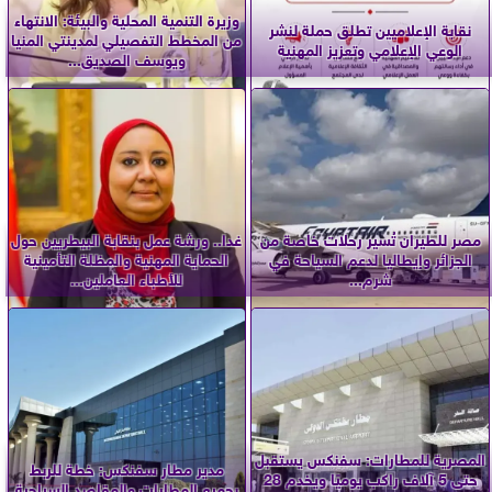
وزيرة التنمية المحلية والبيئة: الانتهاء
نقابة الإعلاميين تطلق حملة لنشر
من المخطط التفصيلي لمدينتي المنيا
الوعي الإعلامي وتعزيز المهنية
ويوسف الصديق...
مصر للطيران تُسير رحلات خاصة من
غدا.. ورشة عمل بنقابة البيطريين حول
الجزائر وإيطاليا لدعم السياحة في
الحماية المهنية والمظلة التأمينية
شرم...
للأطباء العاملين...
المصرية للمطارات: سفنكس يستقبل
مدير مطار سفنكس: خطة للربط
حتى 5 آلاف راكب يوميًا ويخدم 28
بجميع المطارات والمقاصد السياحية