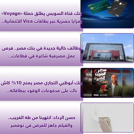
بنك قناة السويس يطلق حملة «Voyage»
بمزايا حصرية عبر بطاقات Visa الائتمانية...
وظائف خالية جديدة في بنك مصر.. فرص
عمل مصرفية شاغرة في قطاعات...
بنك أبوظبي التجاري مصر يمنح 10% كاش
باك على مدفوعات الوقود ببطاقاته...
حسن الرداد: انتهينا من طه الغريب..
والفيلم جاهز للعرض في نوفمبر