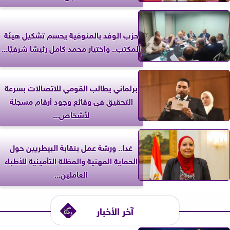
حزب الوفد بالمنوفية يحسم تشكيل هيئة
المكتب.. واختيار محمد كامل رئيسًا شرفيًا...
برلماني يطالب القومي للاتصالات بسرعة
التحقيق في وقائع وجود أرقام مسجلة
لأشخاص...
غدا.. ورشة عمل بنقابة البيطريين حول
الحماية المهنية والمظلة التأمينية للأطباء
العاملين...
آخر الأخبار