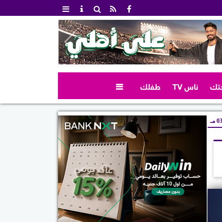
تك
ناس TV
طفلك

 مـ