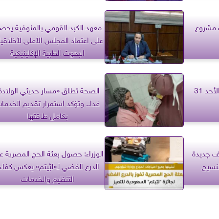
كات مشروع
معهد الكبد القومي بالمنوفية يحص
على اعتماد المجلس الأعلى لأخلاقي
البحوث الطبية الإكلينيكية
برج القوس.. حظك اليوم الأحد 31
الصحة تطلق «مسار حديثي الولادة
غدا.. وتؤكد استمرار تقديم الخدما
بكامل طاقتها
ف جديدة
الوزراء: حصول بعثة الحج المصرية ع
لنسيج
الدرع الفضي لـ«لبّيتم» يعكس كفاء
التنظيم والخدمات