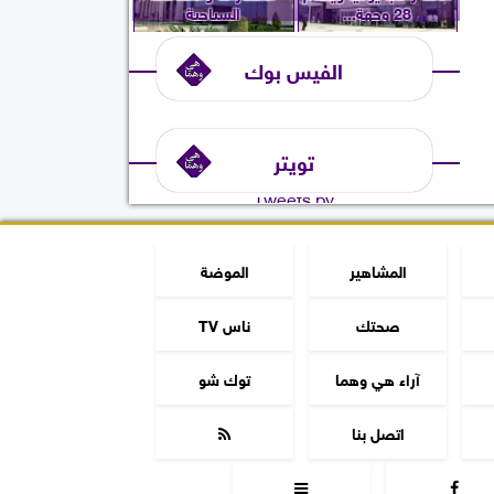
28 وجهة...
السياحية
الفيس بوك
تويتر
Tweets by
المشاهير
الموضة
صحتك
ناس TV
آراء هي وهما
توك شو
اتصل بنا


