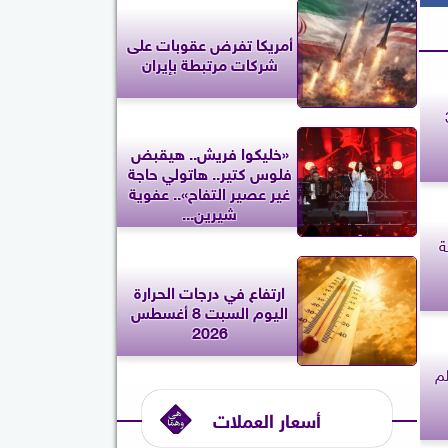
أمريكا تفرض عقوبات على
شركات مرتبطة بإيران
حد 31
«خليكوا فريش.. هيقبض
فلوس كتير.. هاتولي حاجة
غير عصير التفاح».. عفوية
شيرين...
ة
ارتفاع في درجات الحرارة
اليوم السبت 8 أغسطس
2026
م
أسعار العملات