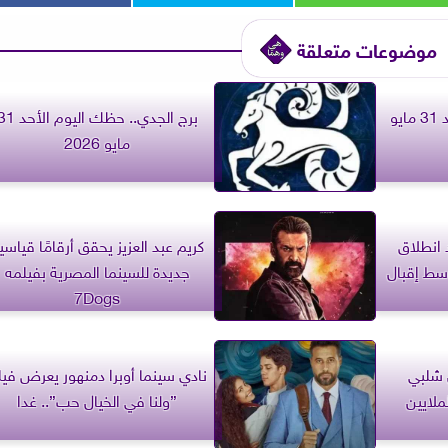
موضوعات متعلقة
برج الدلو.. حظك اليوم الأحد 31 مايو
برج الجدي.. حظك اليوم الأ
مايو 2026
انطلاق
كريم عبد العزيز يحقق أرقامًا قياسي
وسط إقبال
جديدة للسينما المصرية بفيلمه
7Dogs
 شلبي
نادي سينما أوبرا دمنهور يعرض فيل
لايين
”ولنا في الخيال حب”.. غدا