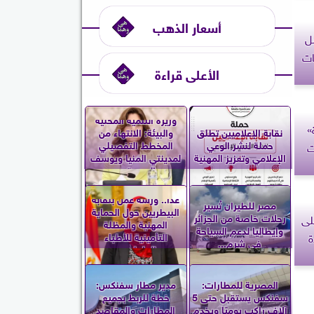
أسعار الذهب
ل
ات
الأعلى قراءة
وزيرة التنمية المحلية
»
نقابة الإعلاميين تطلق
والبيئة: الانتهاء من
حملة لنشر الوعي
المخطط التفصيلي
ت
الإعلامي وتعزيز المهنية
لمدينتي المنيا ويوسف
الصديق...
غدا.. ورشة عمل بنقابة
مصر للطيران تُسير
البيطريين حول الحماية
رحلات خاصة من الجزائر
لى
المهنية والمظلة
وإيطاليا لدعم السياحة
ة
التأمينية للأطباء
في شرم...
العاملين...
المصرية للمطارات:
مدير مطار سفنكس:
سفنكس يستقبل حتى 5
خطة للربط بجميع
آلاف راكب يوميًا ويخدم
المطارات والمقاصد