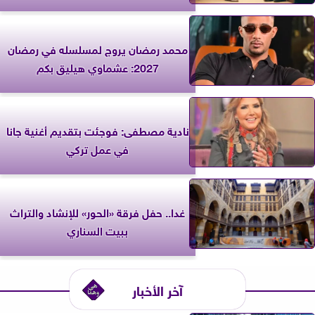
محمد رمضان يروج لمسلسله في رمضان
2027: عشماوي هيليق بكم
نادية مصطفى: فوجئت بتقديم أغنية جانا
في عمل تركي
غدا.. حفل فرقة «الحور» للإنشاد والتراث
ببيت السناري
آخر الأخبار