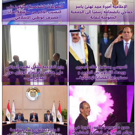
الإعلامية أميرة عبيد تهنئ ياسر
التمويلات الشخصية تستحوذ على
خفاجي بانضمامه رسميًا إلى الجمعية
النصيب الأكبر من محفظة أفراد
العمومية لنقابة...
مصرف أبوظبي الإسلامي...
السيسي يستقبل ملك البحرين
وزير الخارجية يلتقي نظيره العراقي
ويبحث التعاون بين البلدين و
على هامش الاجتماع الوزاري حول
مستجدات القضايا الإقليمية...
القدس في...
عمرو سليم مع جمهور الأوبرا في
3 وزراء يبحثون وضع منظومة
عوالم النغم على المسرح المكشوف
متكاملة للإدارة المستدامة للمياه