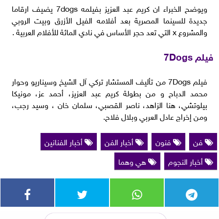
ويوضح الخبراء ان كريم عبد العزيز بفيلمه 7dogs يضيف ارقاما
جديدة للسينما المصرية بعد أفلامه الفيل الأزرق وبيت الروبي
والمشروع x التي تعد حجر الأساس في نادي المائة للأفلام العربية .
فيلم 7Dogs
فيلم 7Dogs من تأليف المستشار تركي آل الشيخ وسيناريو وحوار
محمد الدباح و من بطولة كريم عبد العزيز، أحمد عز، مونيكا
بيلوتشي، هنا الزاهد، ناصر القصبي، سلمان خان ، وسيد رجب،
ومن إخراج عادل العربي وبلال فلاح.
فن
فنون
أخبار الفن
أخبار الفنانين
أخبار النجوم
هي وهما