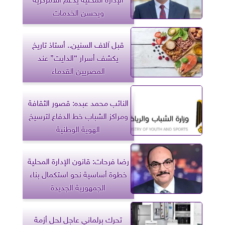
ويحسن الخدمات
قبل آلاف السنين.. أستاذ تاريخ
يكشف أسرار “الدايت” عند
المصريين القدماء
النائب محمد عبده: قصور الثقافة
ومراكز الشباب خط الدفاع لترسيخ
الهوية الوطنية
رضا فرحات: قانون الإدارة المحلية
خطوة أساسية نحو استكمال بناء
الجمهورية الجديدة
تحرك برلماني عاجل لحل أزمة