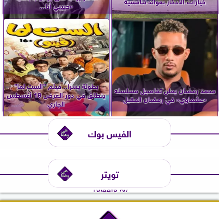
خيارات الادخار بعوائد تنافسية
«حبيبي أنا...
بطولة يسرا.. فيلم ”الست لما”
محمد رمضان يعلن تفاصيل مسلسله
ينطلق في دور العرض 19 أغسطس
«عشماوي» في رمضان المقبل
الجاري
الفيس بوك
تويتر
Tweets by