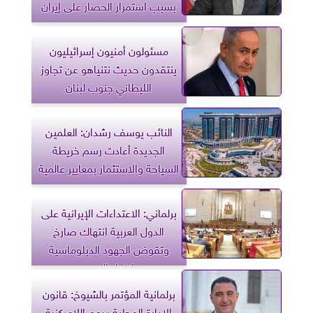
بسبب استمرار الحصار على إيران
مسئولون أمنيون إسرائيليون
ينتقدون حديث نتنياهو عن تجاوز
الليطاني جنوب لبنان
النائب يوسف رشدان: العلمين
الجديدة أعادت رسم خريطة
السياحة والاستثمار بمعايير عالمية
برلماني: الاعتداءات الإيرانية على
الدول العربية انتهاك صارخ
وتقوض الجهود الدبلوماسية
لإنهاء الحرب
برلمانية المؤتمر بالشيوخ: قانون
الإدارة المحلية يدعم اللامركزية