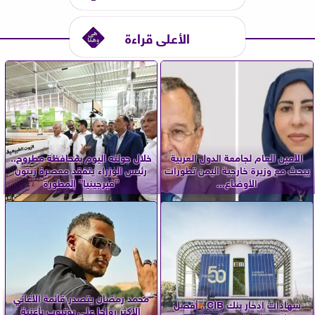
الأعلى قراءة
الأمين العام لجامعة الدول العربية
خلال جولته اليوم بمحافظة مطروح..
يبحث مع وزيرة خارجية اليمن تطورات
رئيس الوزراء يتفقد معصرة زيتون
الأوضاع...
”فيرجينيا” المطورة
محمد رمضان يتصدر قائمة الأغاني
شهادات ادخار بنك CIB.. أفضل
الأكثر رواجا على يوتيوب بأغنية