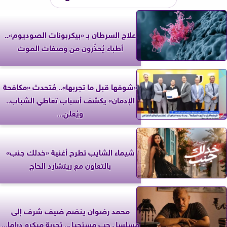
علاج السرطان بـ «بيكربونات الصوديوم»..
أطباء يُحذّرون من وصفات الموت
«شوفها قبل ما تجربها».. مُتحدث «مكافحة
الإدمان» يكشف أسباب تعاطي الشباب..
ويُعلن...
شيماء الشايب تطرح أغنية «خدلك جنب»
بالتعاون مع ريتشارد الحاج
محمد رضوان ينضم ضيف شرف إلى
مسلسل حب مستحيل.. تجربة ميكرو دراما...