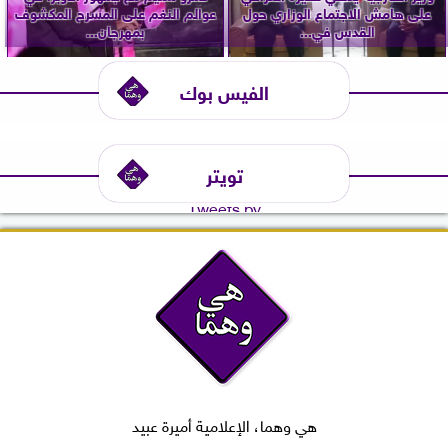
على هامش الاجتماع الوزاري حول
عوالم النغم على المسرح المكشوف
القدس في...
بمهرجان...
الفيس بوك
تويتر
Tweets by
هي وهما، الإعلامية أميرة عبيد