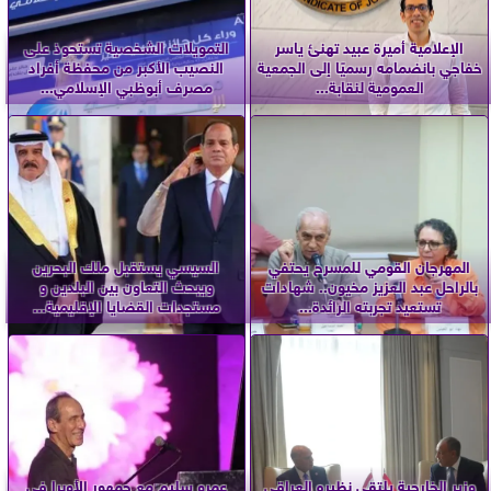
الإعلامية أميرة عبيد تهنئ ياسر
التمويلات الشخصية تستحوذ على
خفاجي بانضمامه رسميًا إلى الجمعية
النصيب الأكبر من محفظة أفراد
العمومية لنقابة...
مصرف أبوظبي الإسلامي...
المهرجان القومي للمسرح يحتفي
السيسي يستقبل ملك البحرين
بالراحل عبد العزيز مخيون.. شهادات
ويبحث التعاون بين البلدين و
تستعيد تجربته الرائدة...
مستجدات القضايا الإقليمية...
وزير الخارجية يلتقي نظيره العراقي
عمرو سليم مع جمهور الأوبرا في