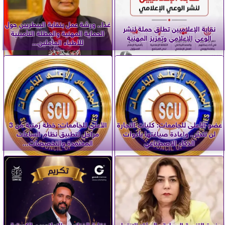
غدا.. ورشة عمل بنقابة البيطريين حول
نقابة الإعلاميين تطلق حملة لنشر
الحماية المهنية والمظلة التأمينية
الوعي الإعلامي وتعزيز المهنية
للأطباء العاملين...
عضو الأعلى للجامعات: كليات التجارة
الأعلى للجامعات: خطة زمنية من 3
لن تندثر.. وإعادة صياغتها بأدوات
مراحل لتطبيق نظام الساعات
الذكاء الاصطناعي
المعتمدة والتخصصات...
وزيرة التنمية المحلية والبيئة: الانتهاء
نقابة الفنانين والإعلاميين الكويتية