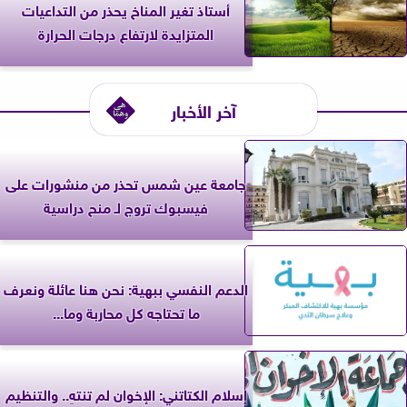
أستاذ تغير المناخ يحذر من التداعيات
المتزايدة لارتفاع درجات الحرارة
آخر الأخبار
جامعة عين شمس تحذر من منشورات على
فيسبوك تروج لـ منح دراسية
الدعم النفسي ببهية: نحن هنا عائلة ونعرف
ما تحتاجه كل محاربة وما...
إسلام الكتاتني: الإخوان لم تنتهِ.. والتنظيم