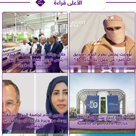
الأعلى قراءة
تووليت يحتفل بطرح ألبوم «صديق
خلال جولته اليوم بمحافظة مطروح..
البرنامج» في حفل «يلا ساحل» 14
رئيس الوزراء يتفقد معصرة زيتون
أغسطس
”فيرجينيا” المطورة
الأمين العام لجامعة الدول العربية
شهادات ادخار بنك CIB.. أفضل
يبحث مع وزيرة خارجية اليمن تطورات
خيارات الادخار بعوائد تنافسية
الأوضاع...