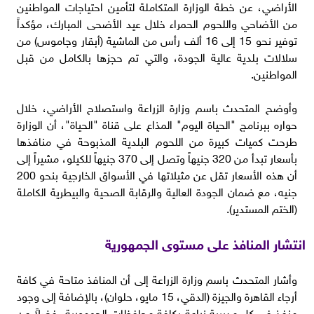
الأراضي، عن خطة الوزارة المتكاملة لتأمين احتياجات المواطنين
من الأضاحي واللحوم الحمراء خلال عيد الأضحى المبارك، مؤكداً
توفير نحو 15 إلى 16 ألف رأس من الماشية (أبقار وجاموس) من
سلالات بلدية عالية الجودة، والتي تم حجزها بالكامل من قبل
المواطنين.
وأوضح المتحدث باسم وزارة الزراعة واستصلاح الأراضي، خلال
حواره ببرنامج "الحياة اليوم" المذاع على قناة "الحياة"، أن الوزارة
طرحت كميات كبيرة من اللحوم البلدية المذبوحة في منافذها
بأسعار تبدأ من 320 جنيهاً وتصل إلى 370 جنيهاً للكيلو، مشيراً إلى
أن هذه الأسعار تقل عن مثيلاتها في الأسواق الخارجية بنحو 200
جنيه، مع ضمان الجودة العالية والرقابة الصحية والبيطرية الكاملة
(الختم المستدير).
انتشار المنافذ على مستوى الجمهورية
وأشار المتحدث باسم وزارة الزراعة إلى أن المنافذ متاحة في كافة
أرجاء القاهرة والجيزة (الدقي، 15 مايو، حلوان)، بالإضافة إلى وجود
منفذ في كل مديرية زراعة بكافة محافظات الجمهورية، فضلاً عن