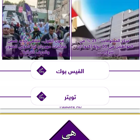
”مركز المعلومات”: 31 % من
فنون القول.. ملتقى جديد ضمن
المواطنين في 33 دولة أكدوا أن
فعاليات مهرجان قنا الدولي للفنون
شركات...
والحرف التراثية
الفيس بوك
تويتر
Tweets by