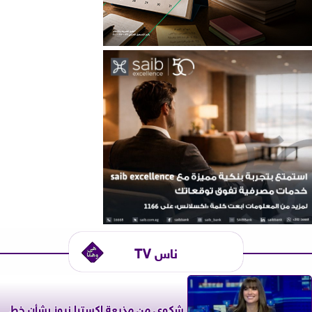
ناس TV
شكوى من مذيعة إكسترا نيوز بشأن خط