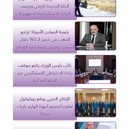
الدلتا الجديدة تاريخي ويجسد
الرؤية الاستشرافية للجمهورية
الجديدة
شعبة المعادن الثمينة: تراجع
الذهب في مصر 2.3% خلال
أسبوع.. وفرص قوية لنمو القطاع
التصديري
نائب رئيس الوزراء يتابع موقف
زيادة الاحتياطي الاستراتيجي من
السلع الغذائية
الإنتاج الحربي يوقع بروتوكول
تعاون لتصنيع أجهزة الهايبر باريك
محليًا