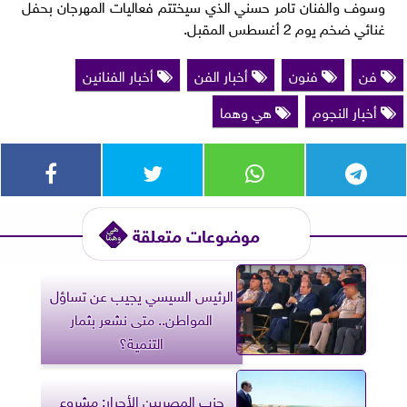
وسوف والفنان تامر حسني الذي سيختتم فعاليات المهرجان بحفل
غنائي ضخم يوم 2 أغسطس المقبل.
فن
فنون
أخبار الفن
أخبار الفنانين
أخبار النجوم
هي وهما
موضوعات متعلقة
الرئيس السيسي يجيب عن تساؤل
المواطن.. متى نشعر بثمار
التنمية؟
حزب المصريين الأحرار: مشروع