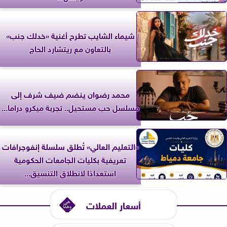
شيماء الشايب تطرح أغنية «خدلك جنب»
بالتعاون مع ريتشارد الحاج
محمد رضوان ينضم ضيف شرف إلى
مسلسل حب مستحيل.. تجربة ميكرو دراما...
«التعليم العالي» تُطلق سلسلة إنفوجرافات
تعريفية بكليات الجامعات الحكومية
استعدادًا لانطلاق التنسيق...
أسعار العملات