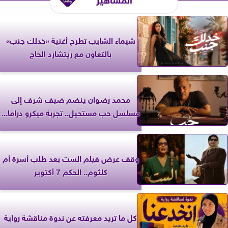
شيماء الشايب تطرح أغنية «خدلك جنب»
بالتعاون مع ريتشارد الحاج
محمد رضوان ينضم ضيف شرف إلى
مسلسل حب مستحيل.. تجربة ميكرو دراما...
وقف عرض فيلم الست بعد طلب أسرة أم
كلثوم.. الحكم 7 أكتوير
كل ما تريد معرفته عن ندوة مناقشة رواية