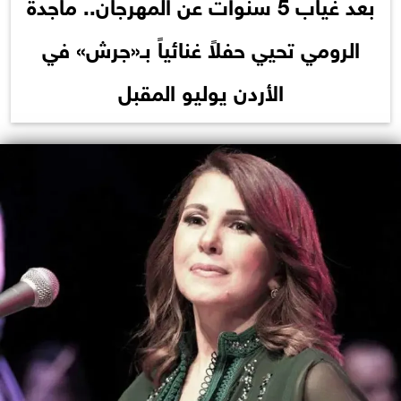
بعد غياب 5 سنوات عن المهرجان.. ماجدة
الرومي تحيي حفلاً غنائياً بـ«جرش» في
الأردن يوليو المقبل