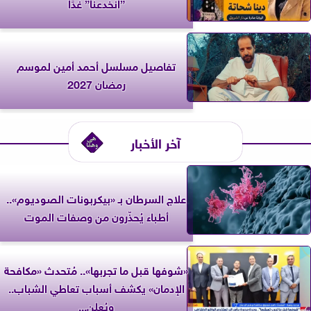
”انخدعنا” غدًا
تفاصيل مسلسل أحمد أمين لموسم
رمضان 2027
آخر الأخبار
علاج السرطان بـ «بيكربونات الصوديوم»..
أطباء يُحذّرون من وصفات الموت
«شوفها قبل ما تجربها».. مُتحدث «مكافحة
الإدمان» يكشف أسباب تعاطي الشباب..
ويُعلن...