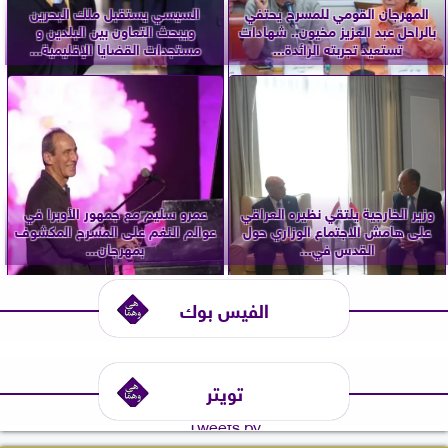
المهرجان القومي للمسرح يحتفي
السيسي يستقبل ملك البحرين
بالراحل عبد العزيز مخيون.. شهادات
ويبحث التعاون بين البلدين و
تستعيد تجربته الرائدة...
مستجدات القضايا الإقليمية...
وزير الخارجية يلتقي نظيره العراقي
عمرو سليم مع جمهور الأوبرا في
على هامش الاجتماع الوزاري حول
عوالم النغم على المسرح المكشوف
القدس في...
بمهرجان...
الفيس بوك
تويتر
Tweets by