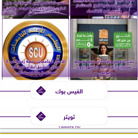
حسن الشافعي يثير التساؤلات حول
الأراضي الصناعية تعزز الاستثمار
تعاون غنائي جديد مع محمد حماقي
وتدعم نمو الاقتصاد
بنك التعمير والإسكان يتيح تقسيط
الأعلى للجامعات: خطة زمنية من 3
مشتريات فتح الله 3 أشهر بدون
مراحل لتطبيق نظام الساعات
فوائد...
المعتمدة والتخصصات...
الفيس بوك
تويتر
Tweets by