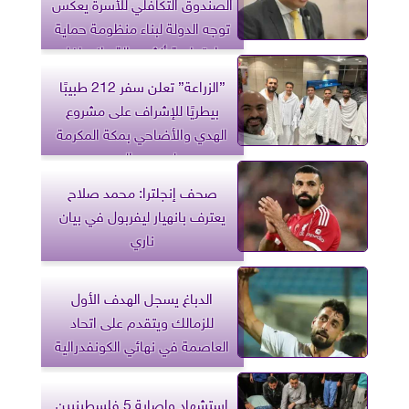
الصندوق التكافلي للأسرة يعكس
توجه الدولة لبناء منظومة حماية
اجتماعية أكثر عدالة وإنصافا
”الزراعة” تعلن سفر 212 طبيبًا
بيطريًا للإشراف على مشروع
الهدي والأضاحي بمكة المكرمة
لموسم الحج
صحف إنجلترا: محمد صلاح
يعترف بانهيار ليفربول في بيان
ناري
الدباغ يسجل الهدف الأول
للزمالك ويتقدم على اتحاد
العاصمة في نهائي الكونفدرالية
استشهاد وإصابة 5 فلسطينيين