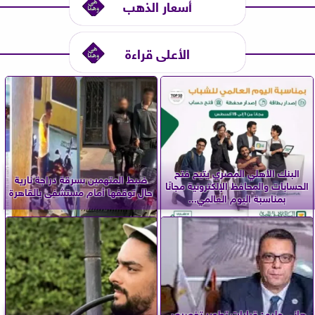
أسعار الذهب
الأعلى قراءة
البنك الأهلي المصري يتيح فتح
ضبط المتهمين بسرقة دراجة نارية
الحسابات والمحافظ الإلكترونية مجانًا
حال توقفها أمام مستشفى بالقاهرة
بمناسبة اليوم العالمي...
هاني حليم: قرارات تطوير تخصيص