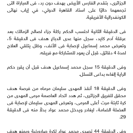
الجزائرى، بتقدم الفارس الأبيض بهدف دون رد، فى المباراة التى
تجمعهما حاليًا على استاد القاهرة الدولي، في إياب نهائى
الكونفدرالية الأفريقية.
فى الدقيقة الثانية احتسب الحكم ركلة جزاء لصالح الزمالك بعد
عرقلة آدم كايد، سجل منها عدى الدباغ هدف فى الدقيقة 5،
وتعرض محمد إسماعيل لإصابة فى الأنف، وظل يتلقي العلاج
لمدة 4 دقائق، قبل أن يعود للمشاركة مع فريقه.
وفى الدقيقة 15 سجل محمد إسماعيل هدف قبل أن يقرر حكم
الراية إلغاءه بداعى التسلل.
وفى الدقيقة 18 أنقذ المهدى سليمان مرماه من فرصة هدف
محقق للفريق الجزائرى، ثم هدد اتحاد العاصمة مرمى المهدى من
كرة ثابتة مرت أعلى المرمى، وتعرض المهدى سليمان لإصابة فى
العضلة الضامة، ليغادر ويدخل محمد عواد بدلاً منه فى الدقيقة
29.
وفى الدقيقة 44 تصدى محمد عواد لكرة صاروخية ويمنع هدف