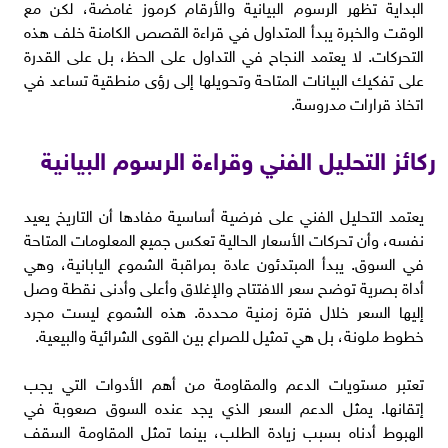
البداية تظهر الرسوم البيانية والأرقام كرموز غامضة، لكن مع
الوقت والخبرة يبدأ المتداول في قراءة القصص الكامنة خلف هذه
التحركات. لا يعتمد النجاح في التداول على الحظ، بل على القدرة
على تفكيك البيانات المتاحة وتحويلها إلى رؤى منطقية تساعد في
اتخاذ قرارات مدروسة.
ركائز التحليل الفني وقراءة الرسوم البيانية
يعتمد التحليل الفني على فرضية أساسية مفادها أن التاريخ يعيد
نفسه، وأن تحركات الأسعار الحالية تعكس جميع المعلومات المتاحة
في السوق. يبدأ المبتدئون عادة بمراقبة الشموع اليابانية، وهي
أداة بصرية توضح سعر الافتتاح والإغلاق وأعلى وأدنى نقطة وصل
إليها السعر خلال فترة زمنية محددة. هذه الشموع ليست مجرد
خطوط ملونة، بل هي تمثيل للصراع بين القوى الشرائية والبيعية.
تعتبر مستويات الدعم والمقاومة من أهم الأدوات التي يجب
إتقانها. يمثل الدعم السعر الذي يجد عنده السوق صعوبة في
الهبوط أدناه بسبب زيادة الطلب، بينما تمثل المقاومة السقف