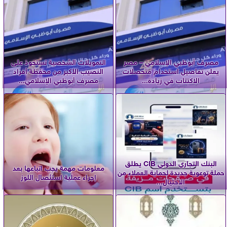
مصرف أبوظبي الإسلامي – مصر
التمويلات الشخصية تستحوذ على
يعلن تفاصيل استخدام متحصلات
النصيب الأكبر من محفظة أفراد
الاكتتاب في زيادة...
مصرف أبوظبي الإسلامي...
البنك التجاري الدولي CIB يطلق
معلومات مهمة يجب اتباعها بعد
حملة توعوية جديدة لحماية العملاء من
إجراء عملية استئصال اللوز
الاحتيال...