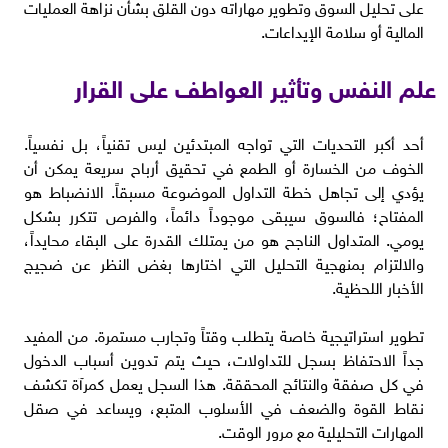
على تحليل السوق وتطوير مهاراته دون القلق بشأن نزاهة العمليات
المالية أو سلامة الإيداعات.
علم النفس وتأثير العواطف على القرار
أحد أكبر التحديات التي تواجه المبتدئين ليس تقنياً، بل نفسياً.
الخوف من الخسارة أو الطمع في تحقيق أرباح سريعة يمكن أن
يؤدي إلى تجاهل خطة التداول الموضوعة مسبقاً. الانضباط هو
المفتاح؛ فالسوق سيبقى موجوداً دائماً، والفرص تتكرر بشكل
يومي. المتداول الناجح هو من يمتلك القدرة على البقاء محايداً،
والالتزام بمنهجية التحليل التي اختارها بغض النظر عن ضجيج
الأخبار اللحظية.
تطوير استراتيجية خاصة يتطلب وقتاً وتجارب مستمرة. من المفيد
جداً الاحتفاظ بسجل للتداولات، حيث يتم تدوين أسباب الدخول
في كل صفقة والنتائج المحققة. هذا السجل يعمل كمرآة تكشف
نقاط القوة والضعف في الأسلوب المتبع، ويساعد في صقل
المهارات التحليلية مع مرور الوقت.