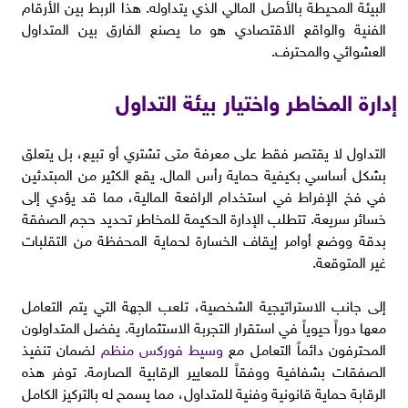
البيئة المحيطة بالأصل المالي الذي يتداوله. هذا الربط بين الأرقام
الفنية والواقع الاقتصادي هو ما يصنع الفارق بين المتداول
العشوائي والمحترف.
إدارة المخاطر واختيار بيئة التداول
التداول لا يقتصر فقط على معرفة متى تشتري أو تبيع، بل يتعلق
بشكل أساسي بكيفية حماية رأس المال. يقع الكثير من المبتدئين
في فخ الإفراط في استخدام الرافعة المالية، مما قد يؤدي إلى
خسائر سريعة. تتطلب الإدارة الحكيمة للمخاطر تحديد حجم الصفقة
بدقة ووضع أوامر إيقاف الخسارة لحماية المحفظة من التقلبات
غير المتوقعة.
إلى جانب الاستراتيجية الشخصية، تلعب الجهة التي يتم التعامل
معها دوراً حيوياً في استقرار التجربة الاستثمارية. يفضل المتداولون
المحترفون دائماً التعامل مع
وسيط فوركس منظم
لضمان تنفيذ
الصفقات بشفافية ووفقاً للمعايير الرقابية الصارمة. توفر هذه
الرقابة حماية قانونية وفنية للمتداول، مما يسمح له بالتركيز الكامل