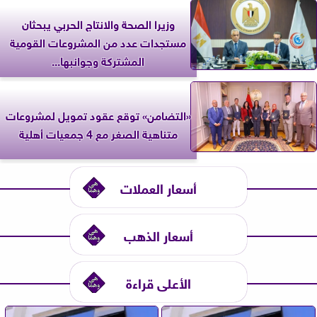
وزيرا الصحة والانتاج الحربي يبحثان
مستجدات عدد من المشروعات القومية
المشتركة وجوانبها...
«التضامن» توقع عقود تمويل لمشروعات
متناهية الصغر مع 4 جمعيات أهلية
أسعار العملات
أسعار الذهب
الأعلى قراءة