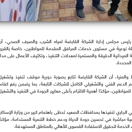
ئيس مجلس إدارة الشركة القابضة لمياه الشرب والصرف الصحي، أن
نقلة نوعية في مستوى خدمات المرافق المقدمة للمواطنين، خاصة بالقرى
عة الميدانية الدقيقة والمستمرة لمعدلات التنفيذ، وتكثيف الأعمال على مدار
المحددة.
المنيا، أن الشركة القابضة تتابع بصورة دورية موقف تنفيذ وتشغيل
لدعم الفني والتشغيلي الكامل للشركات التابعة، بما يضمن رفع كفاءة
اطنين، مؤكدًا أهمية الالتزام بأعلى معايير الجودة في التنفيذ والتشغيل
الجاري تنفيذها بمحافظات الصعيد تحظى باهتمام كبير من وزارة الإسكان
مية مباشرة في تحسين جودة الحياة ودعم خطط التنمية المستدامة، مؤكدًا
 الخدمة لتحقيق الاستفادة القصوى للأهالي بالمناطق المستهدفة.