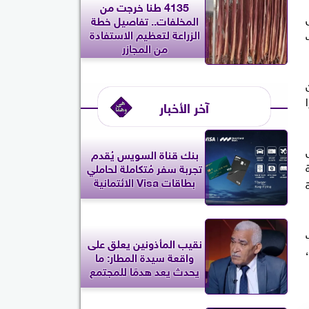
4135 طنا خرجت من
المخلفات.. تفاصيل خطة
الزراعة لتعظيم الاستفادة
من المجازر
آخر الأخبار
بنك قناة السويس يُقدم
تجربة سفر مُتكاملة لحاملي
بطاقات Visa الائتمانية
نقيب المأذونين يعلق على
واقعة سيدة المطار: ما
يحدث يعد هدمًا للمجتمع