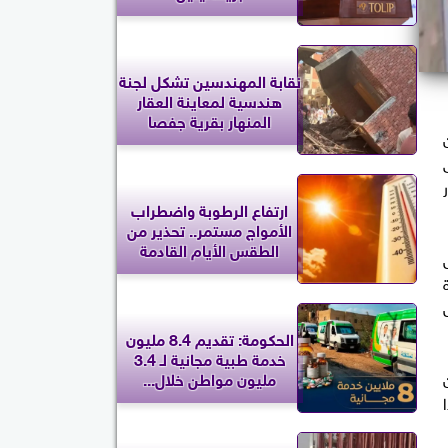
نقابة المهندسين تشكل لجنة
هندسية لمعاينة العقار
المنهار بقرية جفصا
ارتفاع الرطوبة واضطراب
الأمواج مستمر.. تحذير من
الطقس الأيام القادمة
الحكومة: تقديم 8.4 مليون
خدمة طبية مجانية لـ 3.4
مليون مواطن خلال...