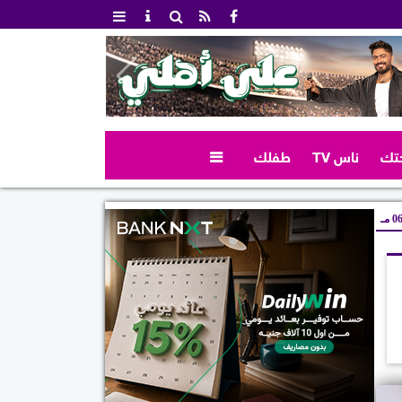
تك
ناس TV
طفلك

 مـ