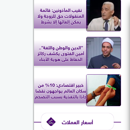
نقيب المأذونين: قائمة
المنقولات حق للزوجة ولا
يمكن إلغائها إلا بشرط
”الدين والوطن واللغة”..
أمين الفتوى يكشف ركائز
الحفاظ على هوية الأبناء
خبير اقتصادي: 10% من
سكان العالم يواجهون نقصًا
حادًا بالتغذية بسبب التضخم
أسعار العملات