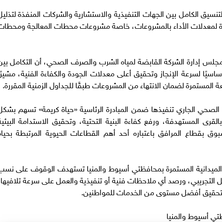
ق الكامل بين الجهات التنفيذية والاستشارية والشركات المنفذة لتذليل
مرة لمعدلات الأداء بالمشروعات، خاصة مشروعات محطات المعالجة ومحطات
مجلس إدارة الشركة القابضة لمياه الشرب والصرف الصحي، أن التكامل بين
سيًا لسرعة الإنجاز وتحقيق أعلى معدلات الجودة والكفاءة الفنية، مشيرًا
عة المستمرة لضمان الانتهاء من المشروعات طبقًا للجداول الزمنية المقررة.
صحي الجاري تنفيذها ضمن المبادرة الرئاسية «حياة كريمة» تسهم بشكل
رى المستهدفة، ورفع كفاءة البنية التحتية، وتحقيق الاستدامة البيئية
بوق بقطاع المرافق باعتباره أحد أهم القطاعات الحيوية المرتبطة بحياة
 الميدانية المستمرة بمحافظتي أسيوط والمنيا تستهدف الوقوف على نسب
يل التجريبي، ورصد أي ملاحظات فنية أو تنفيذية والعمل على سرعة تلافيها،
وتحقيق أفضل مستوى من الخدمات للمواطنين.