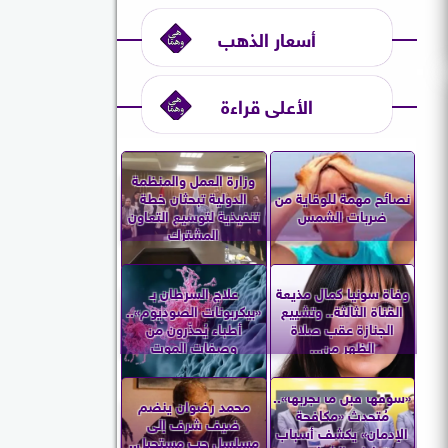
أسعار الذهب
الأعلى قراءة
وزارة العمل والمنظمة
نصائح مهمة للوقاية من
الدولية تبحثان خطة
ضربات الشمس
تنفيذية لتوسيع التعاون
المشترك
وفاة سونيا كمال مذيعة
علاج السرطان بـ
القناة الثالثة.. وتشييع
«بيكربونات الصوديوم»..
الجنازة عقب صلاة
أطباء يُحذّرون من
الظهر من...
وصفات الموت
«شوفها قبل ما تجربها»..
محمد رضوان ينضم
مُتحدث «مكافحة
ضيف شرف إلى
الإدمان» يكشف أسباب
مسلسل حب مستحيل..