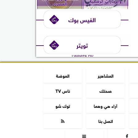
والإجازات الرسمية
المصري
الفيس بوك
تويتر
Tweets by
المشاهير
الموضة
صحتك
ناس TV
آراء هي وهما
توك شو
اتصل بنا


