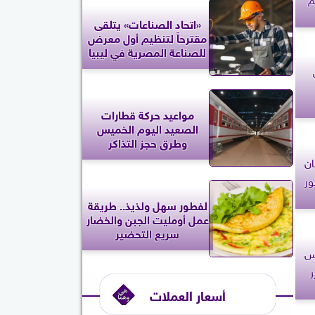
«اتحاد الصناعات» يتلقى
مقترحاً لتنظيم أول معرض
للصناعة المصرية في ليبيا
مواعيد حركة قطارات
الصعيد اليوم الخميس
وطرق حجز التذاكر
ان
ور
لفطور سهل ولذيذ.. طريقة
عمل أومليت الجبن والخضار
سريع التحضير
لس
ر
أسعار العملات