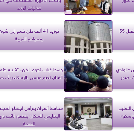
عمليات الرمد
شون محافظة البحيرة تستقبل 55
توريد 41 ألف طن قمح إلى شون
وصوامع الغربية
 «الوادي
وسط غياب نجوم الفن.. تشييع جثم
الفنان نعيم عيسى بالإسكندرية.. ص
وائل التعليم
محافظ أسوان يترأس اجتماع المج
جاسكو»
الإقليمي للسكان بحضور نائب وزي
الصحة