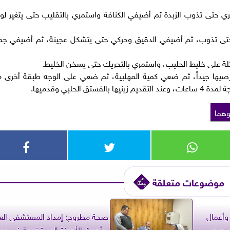
ري حتى تذوب الزبدة ثم أضيفي الكنافة واستمري بالتقليب حتى يتغير لون
ا حتى تذوب، ثم أضيفي الدقيق وحركي حتى يتشكل عجينة، ثم أضيفي جم
ائلة على خليط الحليب، واستمري بالتحريك حتى يسخن الخليط.
يها جيداً، ثم ضعي كمية المهلبية، ثم ضعي على الوجه طبقة أخرى 
 الحلبي وقدميها.
هما
موضوعات متعلقة
 وأعمال
صحة مطروح: إمداد المستشفى الع
.. صور
بأحدث الأجهزة المستخدمة في دع