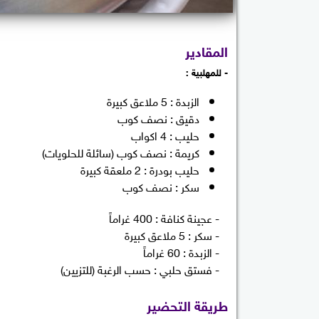
المقادير
- للمهلبية :
الزبدة : 5 ملاعق كبيرة
دقيق : نصف كوب
حليب : 4 اكواب
كريمة : نصف كوب (سائلة للحلويات)
حليب بودرة : 2 ملعقة كبيرة
سكر : نصف كوب
- عجينة كنافة : 400 غراماً
- سكر : 5 ملاعق كبيرة
- الزبدة : 60 غراماً
- فستق حلبي : حسب الرغبة (للتزيين)
طريقة التحضير