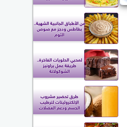
من الأطباق الجانبية الشهية..
بطاطس ودجز مع صوص
الثوم
لمحبي الحلويات الفاخرة..
طريقة عمل براونيز
الشوكولاتة
طرق تحضير مشروب
الإلكتروليتات لترطيب
الجسم ودعم العضلات