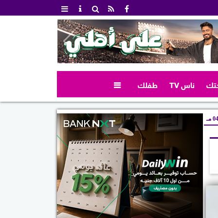
تك
ناس TV
طفلك

 مـ