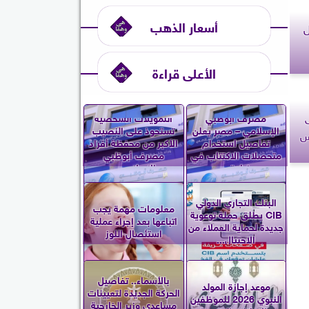
أسعار الذهب
ل
الأعلى قراءة
مصرف أبوظبي
التمويلات الشخصية
الإسلامي – مصر يعلن
تستحوذ على النصيب
س
تفاصيل استخدام
الأكبر من محفظة أفراد
متحصلات الاكتتاب في
مصرف أبوظبي
زيادة...
الإسلامي...
البنك التجاري الدولي
معلومات مهمة يجب
CIB يطلق حملة توعوية
اتباعها بعد إجراء عملية
جديدة لحماية العملاء من
استئصال اللوز
الاحتيال...
بالأسماء.. تفاصيل
موعد إجازة المولد
الحركة الجديدة لتعيينات
النبوي 2026 للموظفين
مساعدي وزير الخارجية