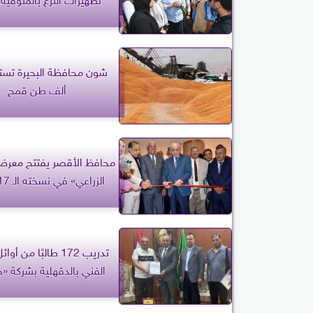
ألف طن قمح
محافظ الأقصر يفتتح معرض
الزراعي» في نسخته الـ 17.. صور
تدريب 172 طالبًا من أ
الفني بالدقهلية بشركة «