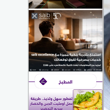
المطبخ
لفطور سهل ولذيذ.. طريقة
عمل أومليت الجبن والخضار
سريع التحضير