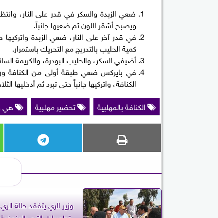
ضعي الزبدة والسكر في قدر على النار، وانتظ
ويصبح أشقر اللون ثم ضعيها جانباً.
في قدر آخر على النار، ضعي الزبدة واتركيه
كمية الحليب بالتدريج مع التحريك باستمرار.
أضيفي السكر، والحليب البودرة، والكريمة الس
في بايركس ضعي طبقة أولى من الكنافة ورص
الكنافة، واتركيها جانباً حتى تبرد ثم أدخليها الثلاجة لمدة 4 ساعات، وعند التقديم زينيها بالفستق
الكنافة بالمهلبية
تحضير مهلبية
هي و
وزير الري يتفقد حالة الري
تطهيرات الترع بالمنوفية