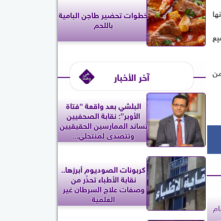
ها
خطوات تحضير طاجن البامية
باللحم
يع
من
آخر الأخبار
البلشي بعد واقعة “فتاة
الأوبر”: نقابة الصحفيين
تساند الممارسين الحقيقيين
وتتصدى لمنتحلي...
كربونات الصوديوم أبرزها..
نقابة الأطباء تحذّر من
وصفات علاج السرطان غير
العلمية
ام
م