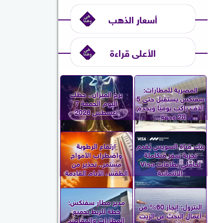
أسعار الذهب
الأعلى قراءة
المصرية للمطارات:
برج الميزان.. حظك
سفنكس يستقبل حتى 5
اليوم الجمعة 7
آلاف راكب يوميًا ويخدم
أغسطس 2026
28 وجهة...
بنك قناة السويس يُقدم
ارتفاع الرطوبة
تجربة سفر مُتكاملة
واضطراب الأمواج
لحاملي بطاقات Visa
مستمر.. تحذير من
الائتمانية
الطقس الأيام القادمة
مدير مطار سفنكس:
البترول: إنجاز 60% من
خطة للربط بجميع
أعمال البحث عن الزيت
المطارات والمقاصد