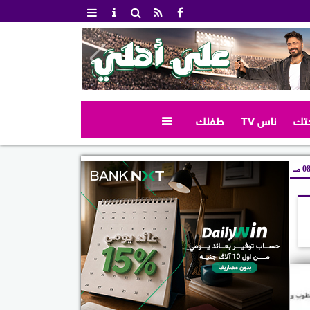
تك
ناس TV
طفلك

 مـ