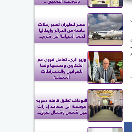
ويوسف الصديق...
مصر للطيران تُسير رحلات
خاصة من الجزائر وإيطاليا
لدعم السياحة في شرم...
ة
وزير الري: تعامل فوري مع
الشكاوى وحسمها وفقا
للقوانين والاشتراطات
المنظمة
الأوقاف تطلق قافلة دعوية
موسعة إلى مساجد إدارات
عين شمس وشمال شرق...