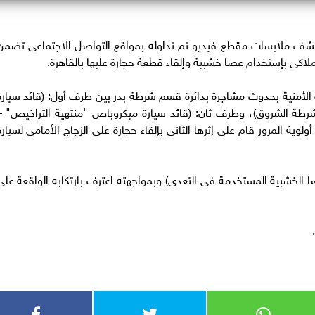
ن كشف ملابسات مقطع فيديو تم تداوله بمواقع التواصل الاجتماعى تضمن
لاكى بإستخدام عصا خشبية وإلقاء قطعة حجارة عليها بالقاهرة.
 الجارى تبلغ للأجهزة الأمنية بحدوث مشاجرة بدائرة قسم شرطة بدر بين طرف أول: (قائد سيار
رطة الشروق)، وطرف ثان: (قائد سيارة ميكروباص "منتهية التراخيص" –
وية المرور قام على إثرها الثانى بإلقاء حجارة على الزجاج الأمامى لسيارة
الخشبية المستخدمة فى التعدى) وبمواجهته اعترف بارتكابه الواقعة على