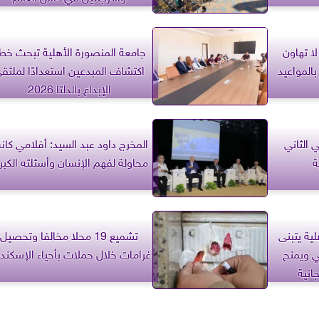
لا تهاون
جامعة المنصورة الأهلية تبحث خط
بالمواعيد
اكتشاف المبدعين استعدادًا لملتق
الإبداع بالدلتا 2026
 الثاني
المخرج داود عبد السيد: أفلامي كا
ة
محاولة لفهم الإنسان وأسئلته الكب
ية يتبنى
تشميع 19 محلا مخالفا وتحصيل
عي ويمنح
غرامات خلال حملات بأحياء الإسكندر
انية