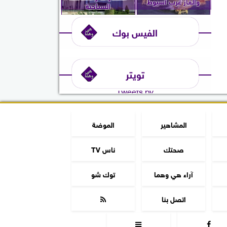
والغاز غرب أسيوط
السياحية
الفيس بوك
تويتر
Tweets by
المشاهير
الموضة
صحتك
ناس TV
آراء هي وهما
توك شو
اتصل بنا


