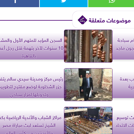
موضوعات متعلقة
م سباحة
السجن المؤبد للمتهم الأول والمشد
جون ماجد
10 سنوات لآخر بتهمة قتل رجل أعم
بالقاهرة
ب بعدة
رئيس مركز ومدينة سيدي سالم يتف
ية
جزر الشخلوبة لوضع مقترح لتطويره
وتحويلها لمزار سياحي
حث توسيع
مراكز الشباب والأندية الرياضية بكف
ت الاتحاد
الشيخ تستعد لبث مباراة مصر
والأرجنتين في كأس العالم