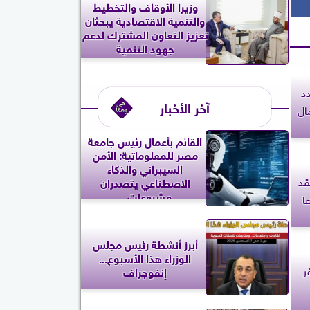
وزيرا الأوقاف والتخطيط
والتنمية الاقتصادية يبحثان
تعزيز التعاون المشترك لدعم
جهود التنمية
د
آخر الأخبار
ال
القائم بأعمال رئيس جامعة
مصر للمعلوماتية: الأمن
السيبراني والذكاء
قد
الاصطناعي يتصدران
مشروعات...
ا
أبرز أنشطة رئيس مجلس
الوزراء هذا الأسبوع...
ر
إنفوجراف