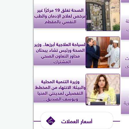
الصحة تغلق 19 مركزًا غير
مرخص لعلاج الإدمان والطب
ة
النفسي بالمقطم
ى
السياحة العلاجية أبرزها.. وزير
الصحة ورئيس تشاد يبحثان
محاور التعاون الصحي
نت
المشترك...
رى
وزيرة التنمية المحلية
والبيئة: الانتهاء من المخطط
التفصيلي لمدينتي المنيا
ويوسف الصديق...
ية
أسعار العملات