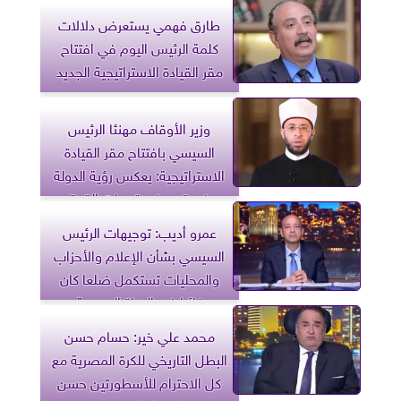
طارق فهمي يستعرض دلالات
كلمة الرئيس اليوم في افتتاح
مقر القيادة الاستراتيجية الجديد
وزير الأوقاف مهنئا الرئيس
السيسي بافتتاح مقر القيادة
الاستراتيجية: يعكس رؤية الدولة
في ترسيخ مقومات القوة
عمرو أديب: توجيهات الرئيس
السيسي بشأن الإعلام والأحزاب
والمحليات تستكمل ضلعا كان
غائبا في الحياة المصرية
محمد علي خير: حسام حسن
البطل التاريخي للكرة المصرية مع
كل الاحترام للأسطورتين حسن