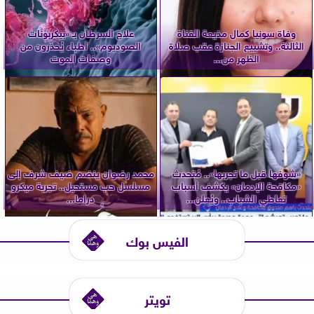
وفاة سونيا كمال مذيعة القناة
علاج السرطان بـ «بيكربونات
الثالثة.. وتشييع الجنازة عقب صلاة
الصوديوم».. أطباء يُحذّرون من
الظهر من...
وصفات الموت
«شوفها قبل ما تجربها».. مُتحدث
محمد رضوان ينضم ضيف شرف إلى
«مكافحة الإدمان» يكشف أسباب
مسلسل حب مستحيل.. تجربة ميكرو
تعاطي الشباب.. ويُعلن...
دراما...
الفيس بوك
تويتر