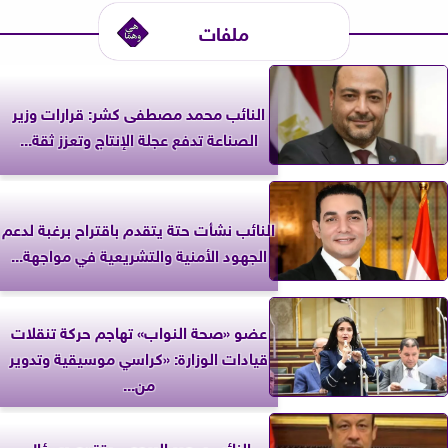
ملفات
النائب محمد مصطفى كشر: قرارات وزير
الصناعة تدفع عجلة الإنتاج وتعزز ثقة...
النائب نشأت حتة يتقدم باقتراح برغبة لدعم
الجهود الأمنية والتشريعية في مواجهة...
عضو «صحة النواب» تهاجم حركة تنقلات
قيادات الوزارة: «كراسي موسيقية وتدوير
من...
النائب سمير البيومي يتقدم بسؤال