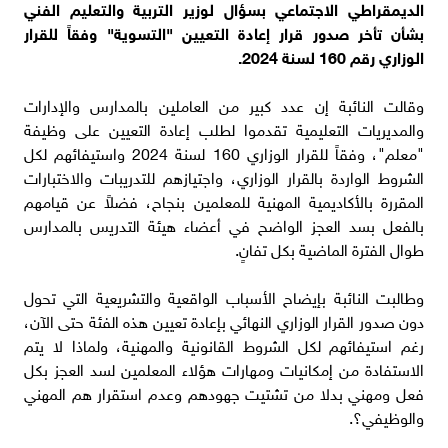
الديمقراطي الاجتماعي بسؤال لوزير التربية والتعليم الفني
بشأن تأخر صدور قرار إعادة التعيين "التسوية" وفقاً للقرار
الوزاري رقم 160 لسنة 2024.
وقالت النائبة إن عدد كبير من العاملين بالمدارس والإدارات
والمديريات التعليمية تقدموا لطلب إعادة التعيين على وظيفة
"معلم"، وفقاً للقرار الوزاري 160 لسنة 2024 واستيفائهم لكل
الشروط الواردة بالقرار الوزاري، واجتيازهم للتدريبات والاختبارات
المقررة بالأكاديمية المهنية للمعلمين بنجاح، فضلاً عن قيامهم
بالفعل بسد العجز الواضح في أعضاء هيئة التدريس بالمدارس
طوال الفترة الماضية بكل تفانٍ.
وطالبت النائبة بإيضاح الأسباب الواقعية والتشريعية التي تحول
دون صدور القرار الوزاري النهائي بإعادة تعيين هذه الفئة حتى الآن،
رغم استيفائهم لكل الشروط القانونية والمهنية، ولماذا لا يتم
الاستفادة من إمكانيات ومهارات هؤلاء المعلمين لسد العجز بكل
فعل ومهني بدلا من تشتيت جهودهم وعدم استقرار هم المهني
والوظيفي؟.