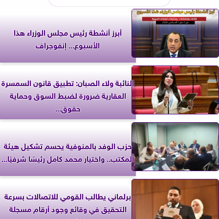
أبرز أنشطة رئيس مجلس الوزراء هذا
الأسبوع... إنفوجراف
النائبة ولاء الصبان: تطبيق قانون السمسرة
العقارية ضرورة لضبط السوق وحماية
حقوق...
حزب الوفد بالمنوفية يحسم تشكيل هيئة
المكتب.. واختيار محمد كامل رئيسًا شرفيًا...
برلماني يطالب القومي للاتصالات بسرعة
التحقيق في وقائع وجود أرقام مسجلة