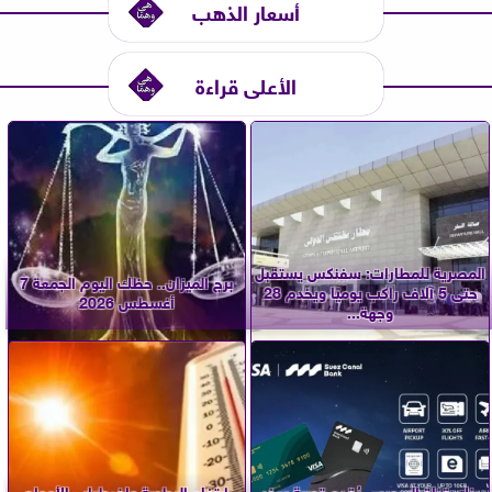
أسعار الذهب
الأعلى قراءة
المصرية للمطارات: سفنكس يستقبل
برج الميزان.. حظك اليوم الجمعة 7
حتى 5 آلاف راكب يوميًا ويخدم 28
أغسطس 2026
وجهة...
بنك قناة السويس يُقدم تجربة سفر
ارتفاع الرطوبة واضطراب الأمواج