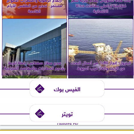
مُتكاملة لحاملي بطاقات Visa
مستمر.. تحذير من الطقس الأيام
الائتمانية
القادمة
البترول: إنجاز 60% من أعمال البحث
مدير مطار سفنكس: خطة للربط
عن الزيت والغاز غرب أسيوط
بجميع المطارات والمقاصد السياحية
الفيس بوك
تويتر
Tweets by