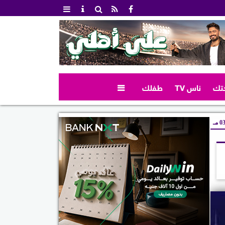
تك
ناس TV
طفلك

 مـ