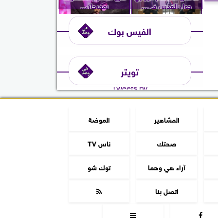
حول القدس في...
بمهرجان...
الفيس بوك
تويتر
Tweets by
المشاهير
الموضة
صحتك
ناس TV
آراء هي وهما
توك شو
اتصل بنا


