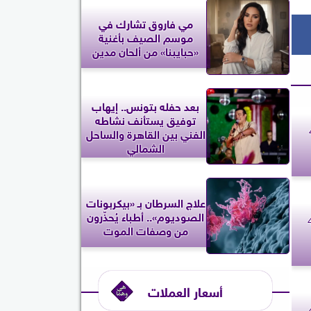
مي فاروق تشارك في
موسم الصيف بأغنية
«حبايبنا» من ألحان مدين
بعد حفله بتونس.. إيهاب
توفيق يستأنف نشاطه
 السبت 4
الفني بين القاهرة والساحل
الشمالي
علاج السرطان بـ «بيكربونات
الصوديوم».. أطباء يُحذّرون
 حظك اليوم السبت 4
من وصفات الموت
أسعار العملات
ليوم السبت 4