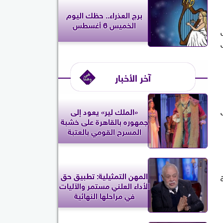
برج العذراء.. حظك اليوم
الخميس 6 أغسطس
آخر الأخبار
«الملك لير» يعود إلى
جمهوره بالقاهرة على خشبة
المسرح القومي بالعتبة
المهن التمثيلية: تطبيق حق
الأداء العلني مستمر والآليات
في مراحلها النهائية