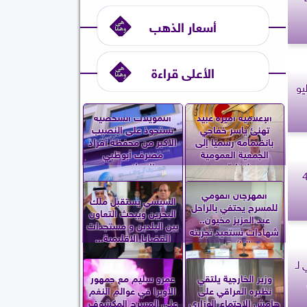
أسعار الذهب
الأعلى قراءة
وم السبت 4 يوليو
الإعلامية أميرة عبيد
التمويلات الشخصية
تهنئ ياسر خفاجي
تستحوذ على النصيب
بانضمامه رسميًا إلى
الأكبر من محفظة أفراد
الجمعية العمومية
مصرف أبوظبي
لنقابة...
الإسلامي...
قوس.. حظك اليوم السبت 4
المهرجان القومي
السيسي يستقبل ملك
للمسرح يحتفي بالراحل
البحرين ويبحث التعاون
عبد العزيز مخيون..
بين البلدين و مستجدات
شهادات تستعيد تجربته
القضايا الإقليمية...
الرائدة...
لـ
وزير الخارجية يلتقي
عمرو سليم مع جمهور
نظيره العراقي على
الأوبرا في عوالم النغم
هامش الاجتماع الوزاري
على المسرح المكشوف