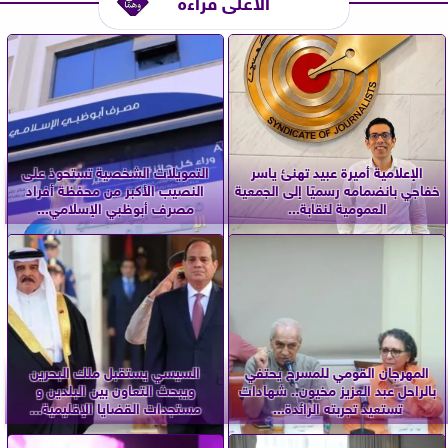
الأعلى قراءة
الإعلامية أميرة عبيد تهنئ ياسر
التمويلات الشخصية تستحوذ على
خفاجي بانضمامه رسميًا إلى الجمعية
النصيب الأكبر من محفظة أفراد
العمومية لنقابة...
مصرف أبوظبي الإسلامي...
المهرجان القومي للمسرح يحتفي
السيسي يستقبل ملك البحرين
بالراحل عبد العزيز مخيون.. شهادات
ويبحث التعاون بين البلدين و
تستعيد تجربته الرائدة...
مستجدات القضايا الإقليمية...