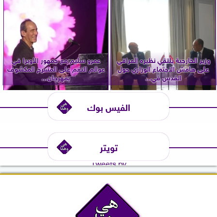
وزير الخارجية يلتقي نظيره العراقي
عمرو سليم مع جمهور الأوبرا في
على هامش الاجتماع الوزاري حول
عوالم النغم على المسرح المكشوف
القدس في...
بمهرجان...
الفيس بوك
تويتر
Tweets by