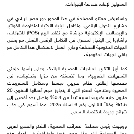
الممولين لإعادة هندسة الإجراءات.
واستعرض ممثلو المصلحة في هذا المحور دور مصر الريادي في
مشاريع التحول الرقمي، وتكامل البنية التحتية لمنظومة الفواتير
والإيصالات الإلكترونية مباشرة مع نقاط البيع (POS) للشركات،
وأشاروا إلى الإنجاز المصري في التكامل الرقمي الفعلي مع بعض
الجهات الحكومية المختلفة وجاري العمل لاستكمال هذا التكامل مع
باقي الجهات الحكومية .
كما أبرز التقرير المبادرات المصرية الرائدة، وعلى رأسها حزمتي
التسهيلات الضريبية، وما تضمنته من مزايا وتحفيزات، في
مقدمتها إطلاق نظام ضريبي مبسط ومتكامل للمشروعات
الصغيرة ومتناهية الصغر التي لا يتجاوز حجم أعمالها السنوي 20
مليون جنيه بضريبة نسبية تبدأ من 0.4% وتصل بحد أقصى إلى
1.5% وفقاً للقانون رقم 6 لسنة 2025، مما أسهم في جذب
شرائح جديدة للاقتصاد الرسمي.
ووجهت رئيس مصلحة الضرائب المصرية، الشكر والتقدير لفريق
عمل المصلحة الذي مثل مصر بتميز واحترافية في إعداد هذه