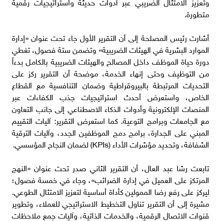
وتعزيز الامتثال الضريبي عبر أدوات حديثة واستراتيجيات رقمية
متطورة.
أشارت رئيس المصلحة إلى أن التقرير الأول جاء تحت عنوان «إدارة
الموارد البشرية في الهيئات الضريبية» وتضمن ستة فصول، تغطي
دورة حياة الموظف داخل المصالح والهيئات الضريبية بالكامل بدءاً
من التوظيف وحتى إنهاء الخدمة، موضحة أن التقرير ركز على
التحديات المرتبطة بالبيروقراطية وضمان التنافسية مع القطاع
الخاص، واستعرض أحدث استراتيجيات جذب الكفاءات عبر
المنصات الإلكترونية وأدوات الذكاء الاصطناعي إلى جانب التعاون
مع الجامعات وبرامج التوعية. كما استعرض التقرير: آليات التقييم
المبني على الجدارة، برامج دمج الموظفين الجدد، وآليات الترقية
الشفافة، وتحديد مؤشرات الأداء (KPIs) لضمان النجاح المؤسسي.
تابعت رشا عبد العال، أن التقرير الثاني صدر تحت عنوان «النهج
المرتكز على العميل في إدارة الضرائب»، وجاء في خمسة فصول؛
ليركز على رفع رضا الممولين كأداة أساسية لتعزيز الامتثال الطوعي.
مشيرة إلى أن التقرير تناول التخطيط الاستراتيجي للعملاء، وتطوير
قنوات الاتصال الرقمية، والخدمات الذاتية، وآليات جمع ملاحظات