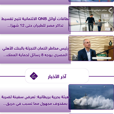
بطاقات أوائل QNB الائتمانية تتيح تقسيط
تذاكر مصر للطيران حتى 12 شهرًا...
رئيس مخاطر ائتمان التجزئة بالبنك الأهلي
المصري يوجه 8 رسائل لحماية العملاء...
آخر الأخبار
‎هيئة بحرية بريطانية: تعرض سفينة لضربة
بمقذوف مجهول مما تسبب في حريق...