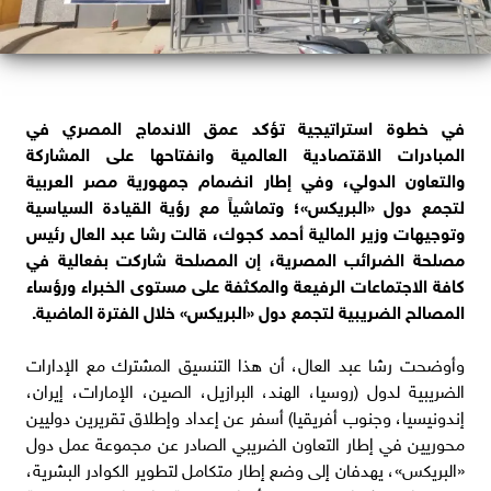
في خطوة استراتيجية تؤكد عمق الاندماج المصري في
المبادرات الاقتصادية العالمية وانفتاحها على المشاركة
والتعاون الدولي، وفي إطار انضمام جمهورية مصر العربية
لتجمع دول «البريكس»؛ وتماشياً مع رؤية القيادة السياسية
وتوجيهات وزير المالية أحمد كجوك، قالت رشا عبد العال رئيس
مصلحة الضرائب المصرية، إن المصلحة شاركت بفعالية في
كافة الاجتماعات الرفيعة والمكثفة على مستوى الخبراء ورؤساء
المصالح الضريبية لتجمع دول «البريكس» خلال الفترة الماضية.
وأوضحت رشا عبد العال، أن هذا التنسيق المشترك مع الإدارات
الضريبية لدول (روسيا، الهند، البرازيل، الصين، الإمارات، إيران،
إندونيسيا، وجنوب أفريقيا) أسفر عن إعداد وإطلاق تقريرين دوليين
محوريين في إطار التعاون الضريبي الصادر عن مجموعة عمل دول
«البريكس»، يهدفان إلى وضع إطار متكامل لتطوير الكوادر البشرية،