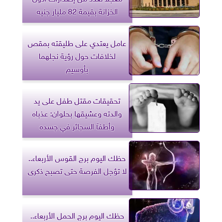
الخزانة بقيمة 82 مليار جنيه
عامل يعتدي على طليقته بمقص
لخلافات حول رؤية نجلهما
بأوسيم
تحقيقات مقتل طفل على يد
والدته وعشيقها بحلوان: عذباه
وأطفآ السجائر في جسده
حظك اليوم برج القوس الأربعاء..
لا تؤجل الفرصة حتى تصبح ذكرى
حظك اليوم برج الحمل الأربعاء..