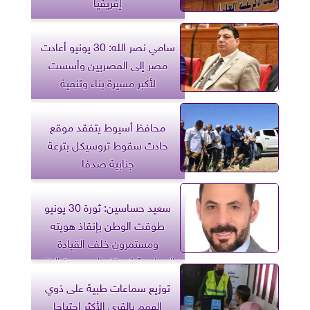
إفريقيا
سامي نصر الله: 30 يونيو أعادت
مصر إلى المصريين وأسست
لأكبر مسيرة بناء وتنمية
محافظ أسيوط يتفقد موقع
حادث سقوط تروسيكل بترعة
جنابية صدفا
سعيد حساسين: ثورة 30 يونيو
طوقت الوطن بإنقاذ هويته
ومستمرون خلف القيادة
السياسية لاستكمال مسيرة البناء
والجمهورية الجديدة
توزيع سماعات طبية على ذوي
الهمم بالقرى الأكثر احتياجا