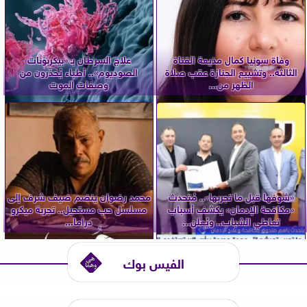
وفاة سونيا كمال مذيعة القناة
علاج السرطان بـ «بيكربونات
الثالثة.. وتشييع الجنازة عقب صلاة
الصوديوم».. أطباء يُحذّرون من
الظهر من...
وصفات الموت
«شوفها قبل ما تجربها».. مُتحدث
محمد رضوان ينضم ضيف شرف إلى
«مكافحة الإدمان» يكشف أسباب
مسلسل حب مستحيل.. تجربة ميكرو
تعاطي الشباب.. ويُعلن...
دراما...
الفيس بوك