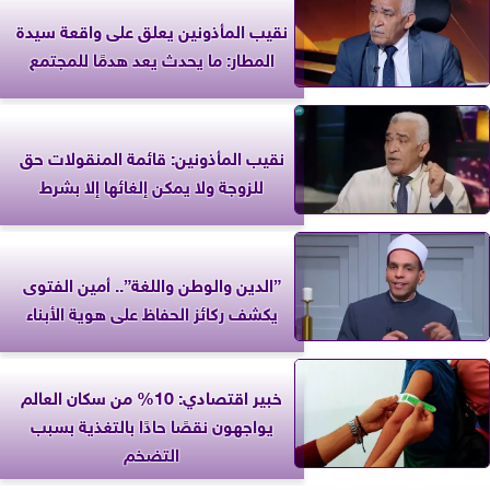
نقيب المأذونين يعلق على واقعة سيدة
المطار: ما يحدث يعد هدمًا للمجتمع
نقيب المأذونين: قائمة المنقولات حق
للزوجة ولا يمكن إلغائها إلا بشرط
”الدين والوطن واللغة”.. أمين الفتوى
يكشف ركائز الحفاظ على هوية الأبناء
خبير اقتصادي: 10% من سكان العالم
يواجهون نقصًا حادًا بالتغذية بسبب
التضخم