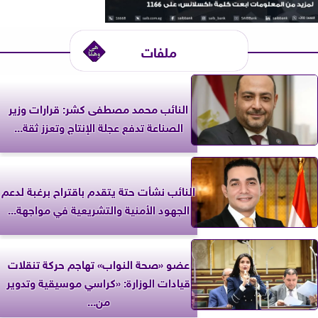
ملفات
النائب محمد مصطفى كشر: قرارات وزير
الصناعة تدفع عجلة الإنتاج وتعزز ثقة...
النائب نشأت حتة يتقدم باقتراح برغبة لدعم
الجهود الأمنية والتشريعية في مواجهة...
عضو «صحة النواب» تهاجم حركة تنقلات
قيادات الوزارة: «كراسي موسيقية وتدوير
من...