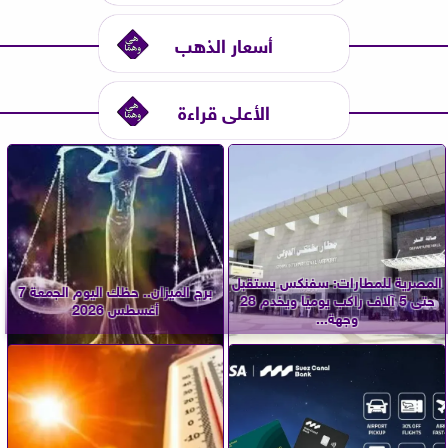
أسعار الذهب
الأعلى قراءة
المصرية للمطارات: سفنكس يستقبل
برج الميزان.. حظك اليوم الجمعة 7
حتى 5 آلاف راكب يوميًا ويخدم 28
أغسطس 2026
وجهة...