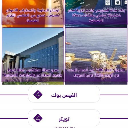
بنك قناة السويس يُقدم تجربة سفر
ارتفاع الرطوبة واضطراب الأمواج
مُتكاملة لحاملي بطاقات Visa
مستمر.. تحذير من الطقس الأيام
الائتمانية
القادمة
البترول: إنجاز 60% من أعمال البحث
مدير مطار سفنكس: خطة للربط
عن الزيت والغاز غرب أسيوط
بجميع المطارات والمقاصد السياحية
الفيس بوك
تويتر
Tweets by