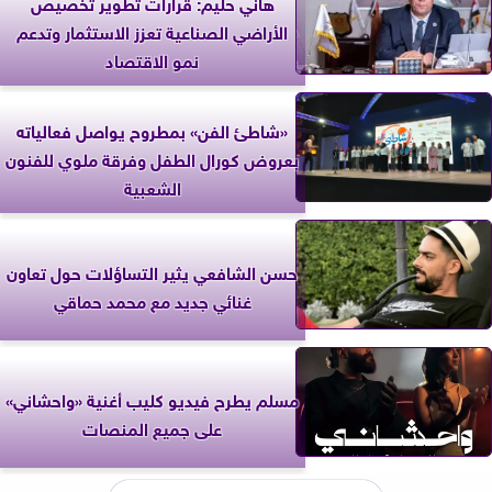
هاني حليم: قرارات تطوير تخصيص
الأراضي الصناعية تعزز الاستثمار وتدعم
نمو الاقتصاد
«شاطئ الفن» بمطروح يواصل فعالياته
بعروض كورال الطفل وفرقة ملوي للفنون
الشعبية
حسن الشافعي يثير التساؤلات حول تعاون
غنائي جديد مع محمد حماقي
مسلم يطرح فيديو كليب أغنية «واحشاني»
على جميع المنصات