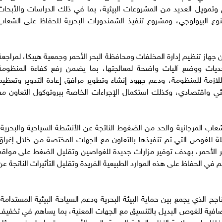
وتمويل العديد من المشروعات البيئية، بما في ذلك الدراسات والأبحاث
التنوع البيولوجي، ومشروع تنفيذ الشمندورات البحرية للحفاظ على الشعاب
هاز تنظيم إدارة المخلفات ومحافظة البحر الأحمر وجمعية هيبكا، لمراجعة
حديات ووضع آليات واضحة لمعالجتها، بما يضمن رفع كفاءة المنظومة
اللازمة للمنظومة، ودعم جهود إنشاء وتطوير مرافق إعادة التدوير وتعظيم
ي واقتصادي، وكذلك استكمال الإجراءات الخاصة ببروتوكول التعاون مع
لشعاب المرجانية والحد من الضغوط الناتجة عن الأنشطة السياحية والبحرية،
ة للغوص التي تم تنفيذها بالتعاون مع الجهات المختصة من خلال إغراق
 الأحمر، بهدف توفير مزارات جديدة للغواصين وتقليل الضغط على مواقع
 في الحفاظ على هذه الموارد الطبيعية الفريدة وتقليل التأثيرات الناتجة عن
ح الذي يجمع بين حماية البيئة البحرية ودعم السياحة البيئية المستدامة،
ضافية للغوص البديل بالتنسيق مع الجهات المعنية، بما يساهم في تخفيف
اظ على سلامة النظم البيئية البحرية بالبحر الأحمر ، وقد استعرض ممثلو