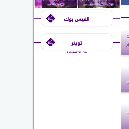
حول القدس في...
بمهرجان...
الفيس بوك
ة
تويتر
ر
Tweets by
ن
ل