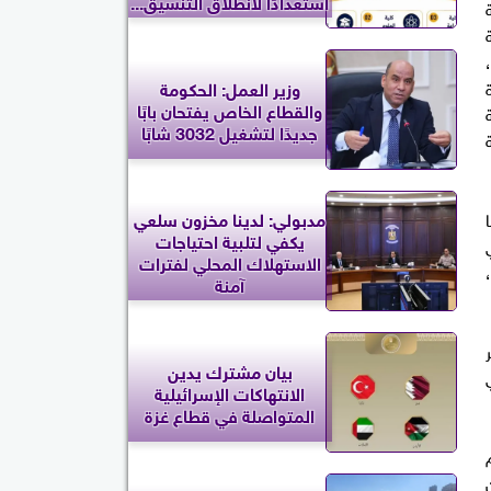
استعدادًا لانطلاق التنسيق...
ة
وزير العمل: الحكومة
والقطاع الخاص يفتحان بابًا
جديدًا لتشغيل 3032 شابًا
مدبولي: لدينا مخزون سلعي
يكفي لتلبية احتياجات
الاستهلاك المحلي لفترات
آمنة
بيان مشترك يدين
الانتهاكات الإسرائيلية
المتواصلة في قطاع غزة
400 طن من