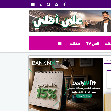
تك
ناس TV
طفلك

 مـ