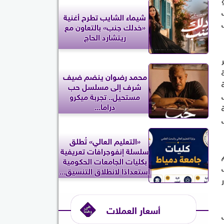
شيماء الشايب تطرح أغنية
«خدلك جنب» بالتعاون مع
ريتشارد الحاج
ة
محمد رضوان ينضم ضيف
شرف إلى مسلسل حب
مستحيل.. تجربة ميكرو
دراما...
«التعليم العالي» تُطلق
سلسلة إنفوجرافات تعريفية
بكليات الجامعات الحكومية
استعدادًا لانطلاق التنسيق...
أسعار العملات