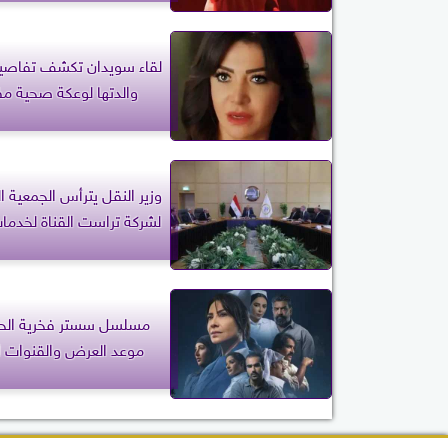
لقاء سويدان تكشف تفاص
والدتها لوعكة صحية مف
وزير النقل يترأس الجمعية ا
لشركة تراست القناة لخدما
موعد العرض والقنوات ال