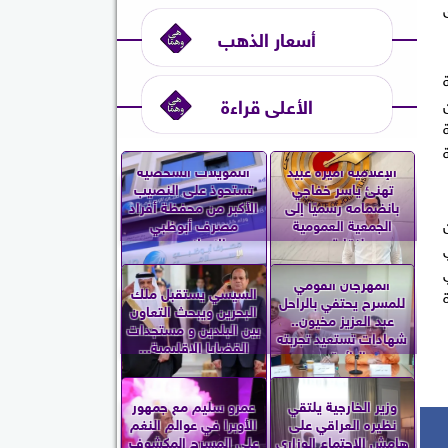
أسعار الذهب
الأعلى قراءة
الإعلامية أميرة عبيد
التمويلات الشخصية
تهنئ ياسر خفاجي
تستحوذ على النصيب
بانضمامه رسميًا إلى
الأكبر من محفظة أفراد
الجمعية العمومية
مصرف أبوظبي
لنقابة...
الإسلامي...
المهرجان القومي
السيسي يستقبل ملك
للمسرح يحتفي بالراحل
البحرين ويبحث التعاون
عبد العزيز مخيون..
بين البلدين و مستجدات
شهادات تستعيد تجربته
القضايا الإقليمية...
الرائدة...
وزير الخارجية يلتقي
عمرو سليم مع جمهور
نظيره العراقي على
الأوبرا في عوالم النغم
هامش الاجتماع الوزاري
على المسرح المكشوف