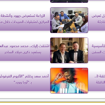
يل تعرض
الزراعة تستعرض جهود وأنشطة
اجئة
المركزي لمتبقيات المبيدات خلال ما
لتأسيسية
اشتقت إليك.. محمد محمود عبدالعز
ت السفن
يستعيد ذكرى ميلاد الساحر
مسلسل سستر فخرية الحلقة 3..
أحمد سعد يختتم ”الألبوم الفرفوش
ناقلة
بـ ”أوبا وورد”