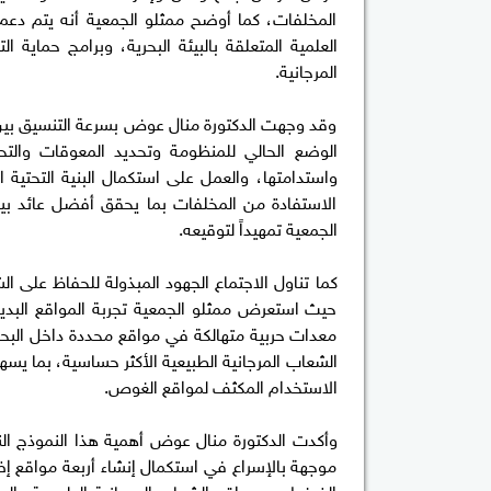
المخلفات، كما أوضح ممثلو الجمعية أنه يتم دعم 
العلمية المتعلقة بالبيئة البحرية، وبرامج حماية 
المرجانية.
وقد وجهت الدكتورة منال عوض بسرعة التنسيق بين ج
الوضع الحالي للمنظومة وتحديد المعوقات والت
واستدامتها، والعمل على استكمال البنية التحتية 
الاستفادة من المخلفات بما يحقق أفضل عائد بيئ
الجمعية تمهيداً لتوقيعه.
كما تناول الاجتماع الجهود المبذولة للحفاظ على ا
حيث استعرض ممثلو الجمعية تجربة المواقع البديل
معدات حربية متهالكة في مواقع محددة داخل البحر
الشعاب المرجانية الطبيعية الأكثر حساسية، بما يسهم
الاستخدام المكثف لمواقع الغوص.
وأكدت الدكتورة منال عوض أهمية هذا النموذج الناج
موجهة بالإسراع في استكمال إنشاء أربعة مواقع إ
الضغط عن مواقع الشعاب المرجانية الطبيعية والحف