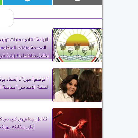
”الزراعة” تتابع عمليات توزي
المدعمة وتؤكد: المنظوم
بكامل طاقتها ولا زيادة في
”اتوقعوا مين”.. إسعاد يو
لحلقة الأحد من ”صاحبة ا
تفاعل جماهيري كبير مع ك
أولى حفلاته بهولند