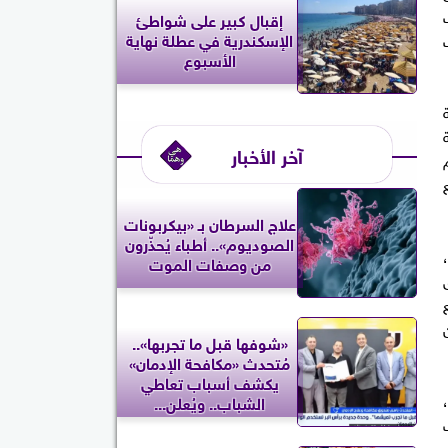
إقبال كبير على شواطئ
الإسكندرية في عطلة نهاية
الأسبوع
آخر الأخبار
علاج السرطان بـ «بيكربونات
الصوديوم».. أطباء يُحذّرون
من وصفات الموت
«شوفها قبل ما تجربها»..
مُتحدث «مكافحة الإدمان»
يكشف أسباب تعاطي
الشباب.. ويُعلن...