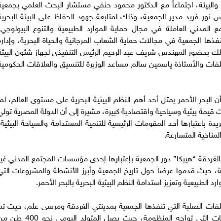
والبيئة، اجتماعاً مع الدكتور محمود حنفي مستشار البحث العلمي بجمعية
لبيئة بالغردقة (HEPCA) والمهندس نور فريد مدير الجمعية، وذلك لمتابعة جهود الحفاظ على البيئة البحري
ع المدني العاملة في مجال حماية الموارد الطبيعية والتنوع البيولوجي،
ها الجمعية في مجالات حماية الشعاب المرجانية والحياة البحرية، وإدارة
لك بحضور المهندس شريف عبد الرحيم الرئيس التنفيذى لجهاز شئون البيئة
خلفات والأستاذة ياسمين سالم مساعد الوزيرة للتنسيق والعلاقات الحكومية
بحر الأحمر يمثل أحد أهم النظم البيئية البحرية على مستوى العالم، لما
 قيمة بيئية وسياحية واقتصادية كبيرة، مشيرة إلى أن الدولة المصرية تولي
فريدة باعتبارها أحد المقومات الرئيسية للتنمية المستدامة والسياحة البيئية،
لمناخية المتسارعة.
غردقة “هيبكا” دور الجمعية بإعتبارها إحدى مؤسسات المجتمع المدني غير
رية، حيث قدموا عرضاً حول تاريخ الجمعية وأبرز الأنشطة والمشروعات التي
د الطبيعية وتعزيز استدامة النظم البيئية البحرية بالبحر الأحمر.
خلفات الصلبة التي تنفذها الجمعية بمدينتي الغردقة ومرسى علم، حيث تم
عرض مراحل جمع ونقل وإدارة المخلفات والتحديات التي تواجه المنظومة، حيث يصل المتولد اليومى نحو 