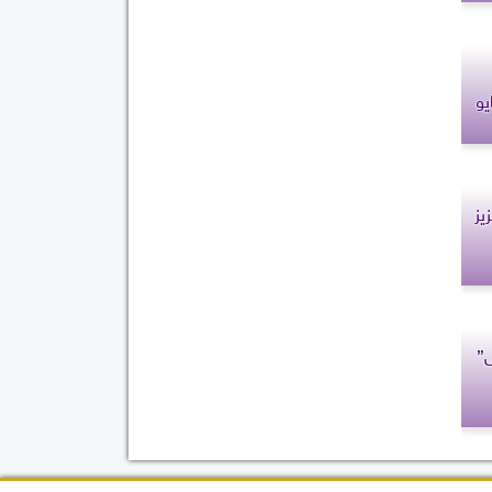
يو
يز
”