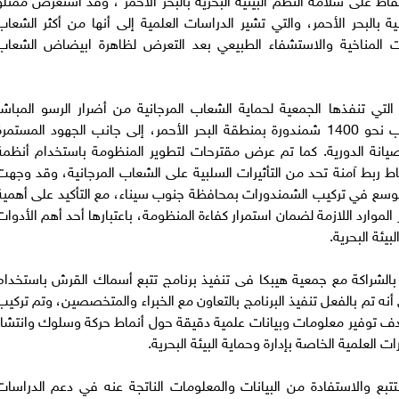
ة بالبحر الأحمر، والتي تشير الدراسات العلمية إلى أنها من أكثر الشعاب
ات المناخية والاستشفاء الطبيعي بعد التعرض لظاهرة ابيضاض الشعاب
لتي تنفذها الجمعية لحماية الشعاب المرجانية من أضرار الرسو المباشر
للمراكب السياحية ومراكب الغوص، حيث تم تركيب نحو 1400 شمندورة بمنطقة البحر الأحمر، إلى جانب الجهود المستمر
صيانة الدورية. كما تم عرض مقترحات لتطوير المنظومة باستخدام أنظمة
اط ربط آمنة تحد من التأثيرات السلبية على الشعاب المرجانية، وقد وجهت
 للتوسع في تركيب الشمندورات بمحافظة جنوب سيناء، مع التأكيد على أهمية
موارد اللازمة لضمان استمرار كفاءة المنظومة، باعتبارها أحد أهم الأدوات
يئة البحرية.
الشراكة مع جمعية هيبكا فى تنفيذ برنامج تتبع أسماك القرش باستخدام
نه تم بالفعل تنفيذ البرنامج بالتعاون مع الخبراء والمتخصصين، وتم تركيب
ف توفير معلومات وبيانات علمية دقيقة حول أنماط حركة وسلوك وانتشار
 العلمية الخاصة بإدارة وحماية البيئة البحرية.
ع والاستفادة من البيانات والمعلومات الناتجة عنه في دعم الدراسات