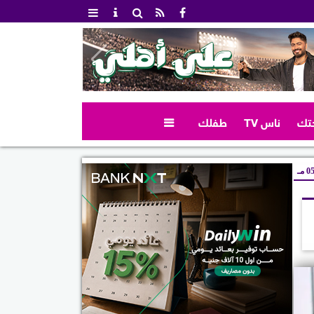
تك
ناس TV
طفلك

 مـ