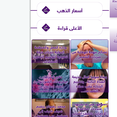
لول
أسعار الذهب
الأعلى قراءة
ينة
وزارة العمل والمنظمة
نصائح مهمة للوقاية من
الدولية تبحثان خطة
ضربات الشمس
تنفيذية لتوسيع التعاون
المشترك
وفاة سونيا كمال مذيعة
علاج السرطان بـ
القناة الثالثة.. وتشييع
«بيكربونات الصوديوم»..
الجنازة عقب صلاة
أطباء يُحذّرون من
الظهر من...
وصفات الموت
«شوفها قبل ما تجربها»..
محمد رضوان ينضم
مُتحدث «مكافحة
ضيف شرف إلى
الإدمان» يكشف أسباب
مسلسل حب مستحيل..