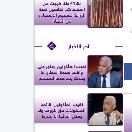
4135 طنا خرجت من
المخلفات.. تفاصيل خطة
الزراعة لتعظيم الاستفادة
من المجازر
آخر الأخبار
نقيب المأذونين يعلق على
واقعة سيدة المطار: ما
يحدث يعد هدمًا للمجتمع
نقيب المأذونين: قائمة
المنقولات حق للزوجة ولا
يمكن إلغائها إلا بشرط