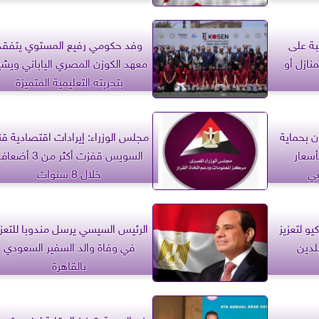
يبة على
وفد حكومي رفيع المستوي يتفقد
نازل أو
معهد الكوزن المصري الياباني ويشي
بتجربته التعليمية المتميزة
ن بحماية
مجلس الوزراء: إيرادات اقتصادية قن
سعار
السويس قفزت أكثر من 3 أض
عي
خلال 8 سنوات
يو لتعزيز
الرئيس السيسي يرسل مندوبا للتعز
بلدين
في وفاة والد السفير السعودي
بالقاهرة
 بسبب
‎وزير الصحة: تعزيز الوقاية لرفع متو