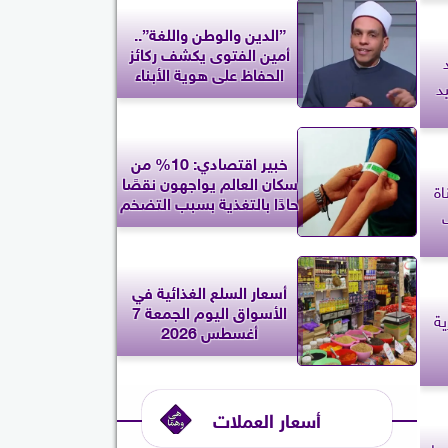
”الدين والوطن واللغة”..
أمين الفتوى يكشف ركائز
الحفاظ على هوية الأبناء
د
خبير اقتصادي: 10% من
سكان العالم يواجهون نقصًا
اة
حادًا بالتغذية بسبب التضخم
عاف
أسعار السلع الغذائية في
الأسواق اليوم الجمعة 7
ية
أغسطس 2026
أسعار العملات
سط