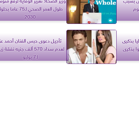
وم
طول العمر الصحي لـ75 عاما بح
2030
يا بذكرى
تأجيل دعوى حبس الفنان أحمد عز
ا بذكرى
لعدم سداد 570 ألف جنيه نفقة ز
لـ7 يوليو