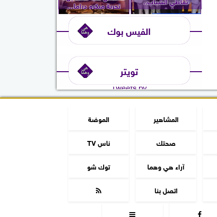
تعاطي الشباب..
تجربة ميكرو دراما...
ويُعلن...
الفيس بوك
تويتر
Tweets by
المشاهير
الموضة
صحتك
ناس TV
آراء هي وهما
توك شو
اتصل بنا


