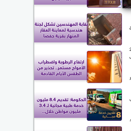
نقابة المهندسين تشكل لجنة
هندسية لمعاينة العقار
المنهار بقرية جفصا
ر إلى أن نحو مليون و240
ارتفاع الرطوبة واضطراب
الأمواج مستمر.. تحذير من
الطقس الأيام القادمة
الحكومة: تقديم 8.4 مليون
خدمة طبية مجانية لـ 3.4
مليون مواطن خلال...