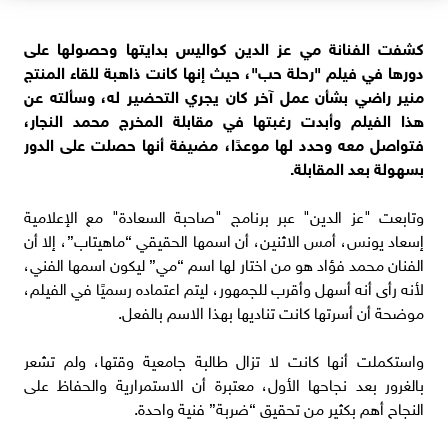
كشفت الفنانة مي عز الدين كواليس بدايتها وحصولها على
دورها في فيلم "رحلة حب"، حيث إنها كانت ذاهبة للقاء المنتج
منير راضي بشأن عمل آخر كان يجري التحضير له، وسألته عن
هذا الفيلم وأبدت رغبتها في مقابلة المخرج محمد النجار،
فتواصل معه وحدد لها موعدًا، مضيفة أنها حصلت على الدور
بسهولة بعد المقابلة.
وتابعت "عز الدين" عبر برنامج "صاحبة السعادة" مع الإعلامية
إسعاد يونس، أمس الاثنين، أن اسمها الحقيقي “ماهيتاب”، إلا أن
الفنان محمد فؤاد هو من اختار لها اسم “مي” ليكون اسمها الفني،
لأنه رأى أنه أسهل وأقرب للجمهور، ليتم اعتماده رسميًا في الفيلم،
موضحة أن أسرتها كانت تناديها بهذا الاسم بالفعل.
واستكملت أنها كانت لا تزال طالبة جامعية وقتها، ولم تشعر
بالغرور بعد نجاحها الأول، معتبرة أن الاستمرارية والحفاظ على
النجاح أهم بكثير من تحقيق “ضربة” فنية واحدة.