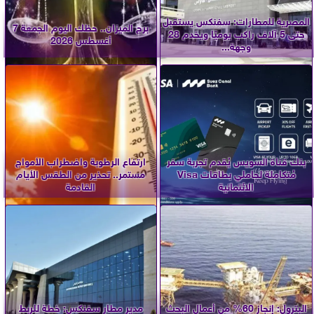
المصرية للمطارات: سفنكس يستقبل
برج الميزان.. حظك اليوم الجمعة 7
حتى 5 آلاف راكب يوميًا ويخدم 28
أغسطس 2026
وجهة...
بنك قناة السويس يُقدم تجربة سفر
ارتفاع الرطوبة واضطراب الأمواج
مُتكاملة لحاملي بطاقات Visa
مستمر.. تحذير من الطقس الأيام
الائتمانية
القادمة
البترول: إنجاز 60% من أعمال البحث
مدير مطار سفنكس: خطة للربط