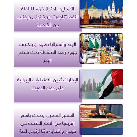
الكرملين: احتجاز فرنسا لناقلة
النفط ”تاجور” غير قانوني ويقترب
من القرصنة
الهند وأستراليا تتعهدان بتكثيف
جهود رصد الأنشطة تحت سطح
البحر
الإمارات تُدين الاعتداءات الإيرانية
على دولة الكويت
السفير المصري يتحدث باسم
إفريقيا من الأمم المتحدة في
فيينا.. وانتخابه نائبًا لرئيس لجنة