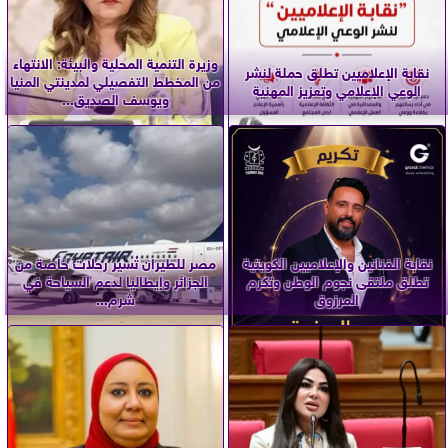
وزيرة التنمية المحلية والبيئة: الانتهاء
نقابة الإعلاميين تطلق حملة لنشر
من المخطط التفصيلي لمدينتي المنيا
الوعي الإعلامي وتعزيز المهنية
ويوسف الصديق...
نقابة الفنانين والإعلاميين الكويتية
مصر للطيران تُسير رحلات خاصة من
تطلق ملتقى نجوم الوطن وتكرم
الجزائر وإيطاليا لدعم السياحة في
المرزوق
شرم...