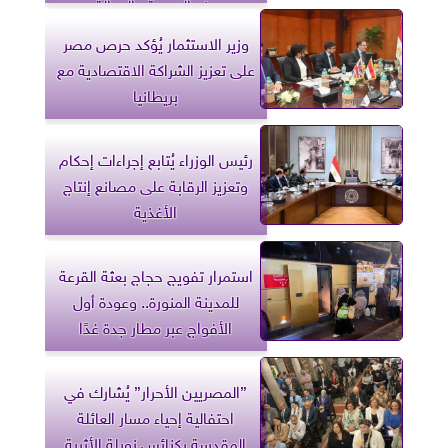
منع الجريمة والعدالة
وزير الاستثمار يُؤكد حرص مصر
على تعزيز الشراكة الاقتصادية مع
بريطانيا
رئيس الوزراء يُتابع إجراءات إحكام
وتعزيز الرقابة على مصانع إنتاج
الأغذية
استمرار تفويج حجاج بعثة القرعة
للمدينة المنورة.. وعودة أول
الأفواج عبر مطار جدة غدًا
”المصريين الأحرار” يُشارك في
احتفالية إحياء مسار العائلة
المقدسة بكنائس زويلة الأثرية