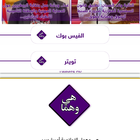
النائبة ولاء الصبان: تطبيق قانون
غدا.. ورشة عمل بنقابة البيطريين حول
السمسرة العقارية ضرورة لضبط
الحماية المهنية والمظلة التأمينية
السوق وحماية حقوق...
للأطباء العاملين...
الفيس بوك
تويتر
Tweets by
هي وهما، الإعلامية أميرة عبيد