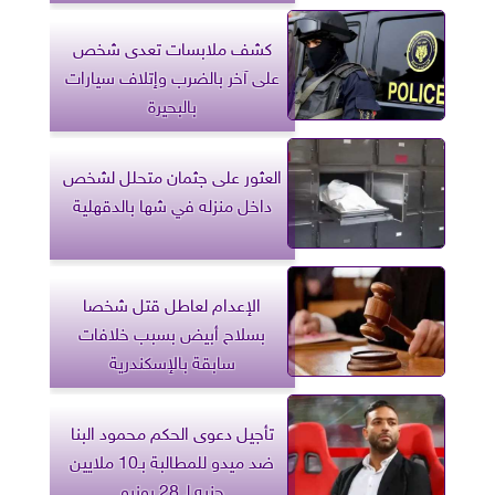
كشف ملابسات تعدى شخص
على آخر بالضرب وإتلاف سيارات
بالبحيرة
العثور على جثمان متحلل لشخص
داخل منزله في شها بالدقهلية
الإعدام لعاطل قتل شخصا
بسلاح أبيض بسبب خلافات
سابقة بالإسكندرية
تأجيل دعوى الحكم محمود البنا
ضد ميدو للمطالبة بـ10 ملايين
جنيه لـ 28 يونيو