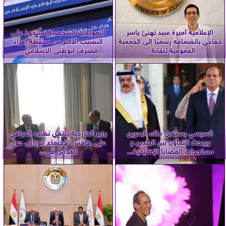
الإعلامية أميرة عبيد تهنئ ياسر
التمويلات الشخصية تستحوذ على
خفاجي بانضمامه رسميًا إلى الجمعية
النصيب الأكبر من محفظة أفراد
العمومية لنقابة...
مصرف أبوظبي الإسلامي...
السيسي يستقبل ملك البحرين
وزير الخارجية يلتقي نظيره العراقي
ويبحث التعاون بين البلدين و
على هامش الاجتماع الوزاري حول
مستجدات القضايا الإقليمية...
القدس في...