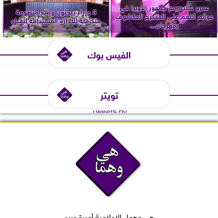
عمرو سليم مع جمهور الأوبرا في
3 وزراء يبحثون وضع منظومة
عوالم النغم على المسرح المكشوف
متكاملة للإدارة المستدامة للمياه
بمهرجان...
الفيس بوك
تويتر
Tweets by
هي وهما، الإعلامية أميرة عبيد