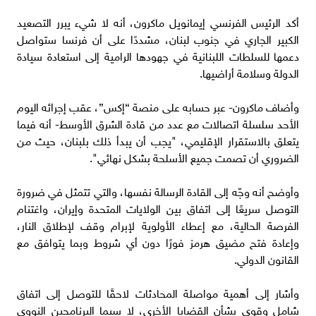
أكد الرئيس الفرنسي إيمانويل ماكرون، أنه لا شيء يبرر التصعيد
الكبير الجاري في جنوب لبنان، مشددًا على أن فرنسا ستواصل
دعمها للسلطات اللبنانية في جهودها الرامية إلى استعادة سيادة
الدولة وسلامة أراضيها.
وأضاف ماكرون- عبر حسابه على منصة “إكس”، عقب إجرائه اليوم
الأحد سلسلة اتصالات مع عدد من قادة الشرق الأوسط- أنه فيما
يتعلق بالاستقرار الإقليمي، "يجب أن يبدأ ذلك بلبنان، حيث من
الضروري أن تصمت جميع الأسلحة بشكل نهائي".
وأوضح أنه وجّه إلى القادة الرسالة نفسها، والتي تتمثل في ضرورة
التوصل سريعًا إلى اتفاق بين الولايات المتحدة وإيران، واغتنام
الفرصة الحالية، مع إعطاء الأولوية لإبرام وقف لإطلاق النار،
وإعادة فتح مضيق هرمز فورًا دون أي شروط وبما يتوافق مع
القانون الدولي.
وأشار إلى أهمية مواصلة المحادثات لاحقًا للتوصل إلى اتفاق
شامل وقوي بشأن القضايا الأخرى، لا سيما البرنامجين النووي