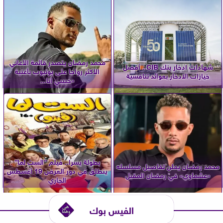
محمد رمضان يتصدر قائمة الأغاني
شهادات ادخار بنك CIB.. أفضل
الأكثر رواجا على يوتيوب بأغنية
خيارات الادخار بعوائد تنافسية
«حبيبي أنا...
بطولة يسرا.. فيلم ”الست لما”
محمد رمضان يعلن تفاصيل مسلسله
ينطلق في دور العرض 19 أغسطس
«عشماوي» في رمضان المقبل
الجاري
الفيس بوك