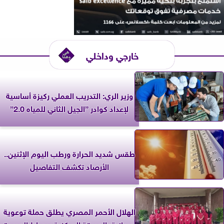
خارجي وداخلي
وزير الري: التدريب العملي ركيزة أساسية
لإعداد كوادر ”الجيل الثاني للمياه 2.0”
طقس شديد الحرارة ورطب اليوم الإثنين..
الأرصاد تكشف التفاصيل
الهلال الأحمر المصري يطلق حملة توعوية
ميدانية بالحديقة المركزية بدمياط الجديدة