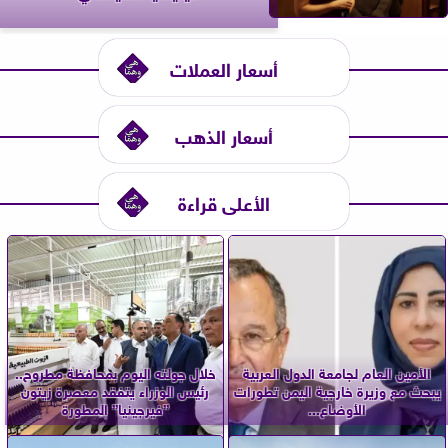
أسعار العملات
أسعار الذهب
الأعلى قراءة
الأمين العام لجامعة الدول العربية
خلال جولته اليوم بمحافظة مطروح..
يبحث مع وزيرة خارجية اليمن تطورات
رئيس الوزراء يتفقد معصرة زيتون
الأوضاع...
”فيرجينيا” المطورة