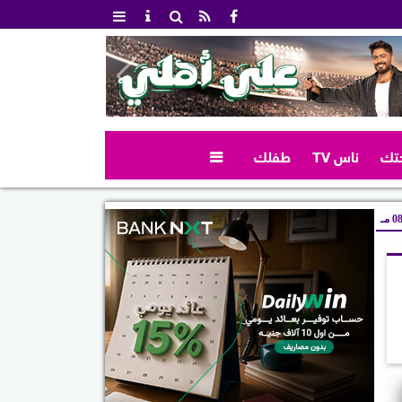
تك
ناس TV
طفلك

 مـ