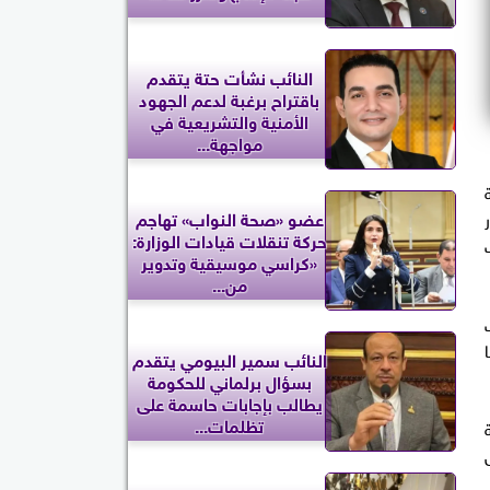
النائب نشأت حتة يتقدم
باقتراح برغبة لدعم الجهود
الأمنية والتشريعية في
مواجهة...
عضو «صحة النواب» تهاجم
حركة تنقلات قيادات الوزارة:
«كراسي موسيقية وتدوير
من...
النائب سمير البيومي يتقدم
بسؤال برلماني للحكومة
يطالب بإجابات حاسمة على
تظلمات...