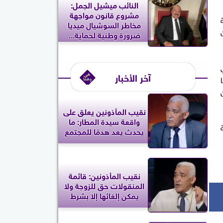
النائب ميشيل الجمل:
مشروع قانون مواجهة
مخاطر السوشيال ميديا
ضرورة وطنية لحماية...
آخر الأخبار
نقيب المأذونين يعلق على
واقعة سيدة المطار: ما
يحدث يعد هدمًا للمجتمع
نقيب المأذونين: قائمة
المنقولات حق للزوجة ولا
يمكن إلغائها إلا بشرط