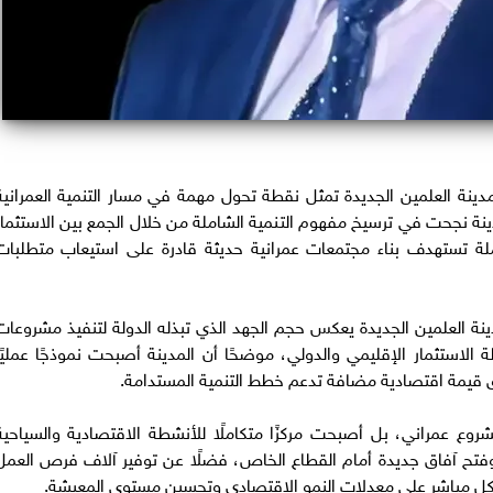
ينة العلمين الجديدة تمثل نقطة تحول مهمة في مسار التنمية العمرانية
ينة نجحت في ترسيخ مفهوم التنمية الشاملة من خلال الجمع بين الاستثمار
لة تستهدف بناء مجتمعات عمرانية حديثة قادرة على استيعاب متطلبات
ة العلمين الجديدة يعكس حجم الجهد الذي تبذله الدولة لتنفيذ مشروعات
الاستثمار الإقليمي والدولي، موضحًا أن المدينة أصبحت نموذجًا عمليًا
يق قيمة اقتصادية مضافة تدعم خطط التنمية المستدامة.
روع عمراني، بل أصبحت مركزًا متكاملًا للأنشطة الاقتصادية والسياحية
وفتح آفاق جديدة أمام القطاع الخاص، فضلًا عن توفير آلاف فرص العمل
 مباشر على معدلات النمو الاقتصادي وتحسين مستوى المعيشة.