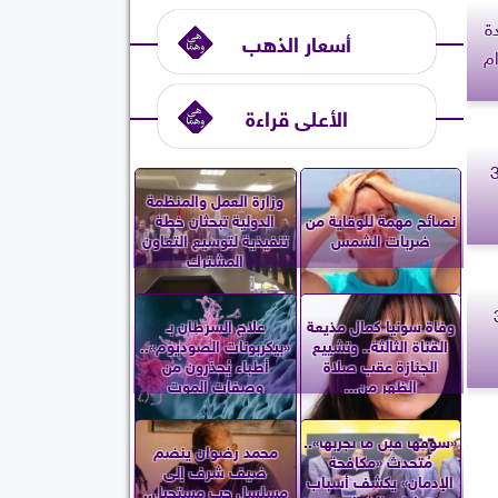
ة
أسعار الذهب
م
الأعلى قراءة
وم الأحد 31
وزارة العمل والمنظمة
نصائح مهمة للوقاية من
الدولية تبحثان خطة
ضربات الشمس
تنفيذية لتوسيع التعاون
المشترك
لأحد 31
وفاة سونيا كمال مذيعة
علاج السرطان بـ
القناة الثالثة.. وتشييع
«بيكربونات الصوديوم»..
الجنازة عقب صلاة
أطباء يُحذّرون من
الظهر من...
وصفات الموت
«شوفها قبل ما تجربها»..
محمد رضوان ينضم
مُتحدث «مكافحة
ضيف شرف إلى
الإدمان» يكشف أسباب
مسلسل حب مستحيل..