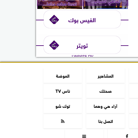
تعاطي الشباب..
تجربة ميكرو دراما...
ويُعلن...
الفيس بوك
تويتر
Tweets by
المشاهير
الموضة
صحتك
ناس TV
آراء هي وهما
توك شو
اتصل بنا


