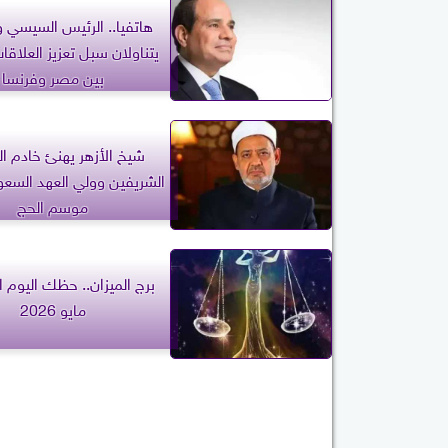
هاتفيا.. الرئيس السيسي 
يتناولان سبل تعزيز العلاقات
بين مصر وفرنسا
شيخ الأزهر يهنئ خادم ال
الشريفين وولي العهد السعو
موسم الحج
مايو 2026