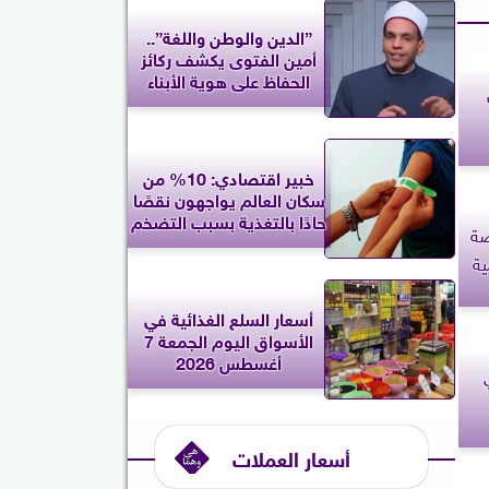
”الدين والوطن واللغة”..
أمين الفتوى يكشف ركائز
الحفاظ على هوية الأبناء
خبير اقتصادي: 10% من
سكان العالم يواجهون نقصًا
حادًا بالتغذية بسبب التضخم
صة
ية
أسعار السلع الغذائية في
الأسواق اليوم الجمعة 7
أغسطس 2026
أسعار العملات