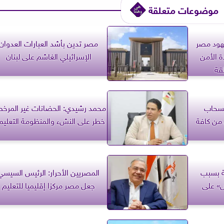
موضوعات متعلقة
هود مصر
مصر تدين بأشد العبارات العدوان
 الأمن
الإسرائيلي الغاشم على لبنان
قة
نسحاب
محمد رشيدي: الحضانات غير المرخ
 من كافة
خطر على النشء والمنظومة التعليم
ة بسبب
المصريين الأحرار: الرئيس السيسي
» على
جعل مصر مركزا إقليميا للتعليم