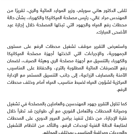
تلقى الدكتور هاني سويلم، وزير الموارد المائية والري، تقريرًا من
المهندس مراد غالي، رئيس مصلحة الميكانيكا والكهرباء، بشأن حالة
محطات رفع المياه والجهود التي تبذلها المصلحة خلال إجازة عيد
الأضحى المبارك.
واستعرض التقرير موقف تشغيل محطات الرفع على مستوى
الجمهورية، والإجراءات التي اتخذتها أجهزة مصلحة الميكانيكا
والكهرباء بالتنسيق مع أجهزة مصلحة الري وهيئة الصرف، لضمان
رفع التصرفات المائية المطلوبة بالترع، والحفاظ على المناسيب
الآمنة بالمصارف الزراعية، إلى جانب التنسيق المستمر مع الإدارة
المركزية لشؤون المياه لضبط مناسيب المياه أمام وخلف محطات
الرفع.
كما تناول التقرير جهود المهندسين والعاملين بالمصلحة في تشغيل
وصيانة المحطات والتعامل الفوري مع أي طوارئ قد تطرأ خلال
فترة الإجازة، من خلال تنفيذ برامج المرور الدوري على المحطات
لمتابعة الحالة الفنية لوحدات الرفع، والتأكد من انتظام التشغيل
والورديات ومراقبة المناسيب بمختلف المواقع.