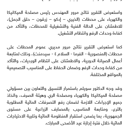
واستعرض التقرير نتائج مرور المهندس رئيس مصلحة الميكانيكا
والكهرباء على محطات (الخيري – إدكو – زرقون – حلق الجمل)،
للاطمئنان على الحالة الفنية والتشغيلية للمحطات، والتأكد من
كفاءة وحدات الرفع وانتظام التشغيل.
كما استعرض التقرير نتائج مرور مديري عموم المحطات على
محطات (المنصورية - الفرما - السلام ٤ - سيدمنت)، وذلك لمتابعة
أعمال الصيانة الدورية، والاطمئنان على انتظام الورديات، والتأكد
من كفاءة وحدات الرفع وضمان الحفاظ على المناسيب التصميمية
بالمواقع المختلفة.
وقد وجه الدكتور سويلم باستمرار التنسيق والتعاون بين مسؤولي
مصلحة الميكانيكا والكهرباء ومصلحة الري وهيئة الصرف، واتخاذ
جميع الإجراءات اللازمة لضمان رفع التصرفات المائية المطلوبة
بالترع، ومتابعة المناسيب بالمصارف الزراعية على مستوى
الجمهورية، بما يضمن استقرار المنظومة المائية وتلبية الاحتياجات
المائية خلال فترة إجازة عيد الأضحى المبارك.