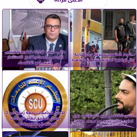
هاني حليم: قرارات تطوير تخصيص
ضبط المتهمين بسرقة دراجة نارية
الأراضي الصناعية تعزز الاستثمار
حال توقفها أمام مستشفى بالقاهرة
وتدعم نمو الاقتصاد
الأعلى للجامعات: خطة زمنية من 3
حسن الشافعي يثير التساؤلات حول
مراحل لتطبيق نظام الساعات
تعاون غنائي جديد مع محمد حماقي
المعتمدة والتخصصات...