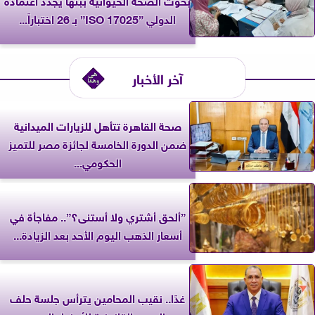
الدولي ”ISO 17025” بـ 26 اختباراً...
آخر الأخبار
صحة القاهرة تتأهل للزيارات الميدانية
ضمن الدورة الخامسة لجائزة مصر للتميز
الحكومي...
”ألحق أشتري ولا أستنى؟”.. مفاجأة في
أسعار الذهب اليوم الأحد بعد الزيادة...
غدًا.. نقيب المحامين يترأس جلسة حلف