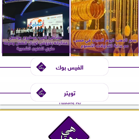
«شاطئ الفن» بمطروح يواصل
سعر الذهب اليوم السبت في مصر..
فعالياته بعروض كورال الطفل وفرقة
مع بداية التداولات الأسبوع
ملوي للفنون الشعبية
الفيس بوك
تويتر
Tweets by