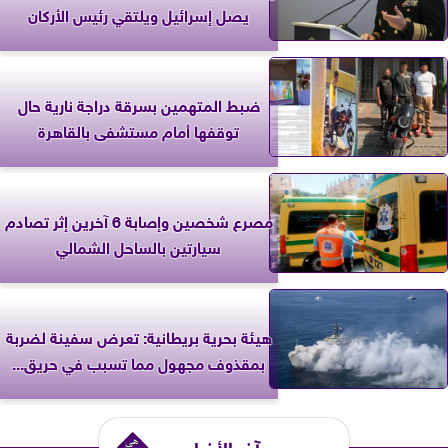
يصل إسرائيل ويلتقي رئيس الأركان
ضبط المتهمين بسرقة دراجة نارية حال
توقفها أمام مستشفى بالقاهرة
مصرع شخصين وإصابة 6 آخرين إثر تصادم
سيارتين بالساحل الشمالي
‎هيئة بحرية بريطانية: تعرض سفينة لضربة
بمقذوف مجهول مما تسبب في حريق...
آخر الأخبار