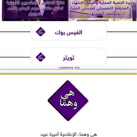
وزيرة التنمية المحلية والبيئة: الانتهاء
نقابة الفنانين والإعلاميين الكويتية
من المخطط التفصيلي لمدينتي المنيا
تطلق ملتقى نجوم الوطن وتكرم
ويوسف الصديق...
المرزوق
الفيس بوك
تويتر
Tweets by
هي وهما، الإعلامية أميرة عبيد