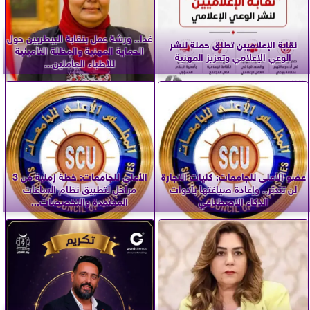
غدا.. ورشة عمل بنقابة البيطريين حول
نقابة الإعلاميين تطلق حملة لنشر
الحماية المهنية والمظلة التأمينية
الوعي الإعلامي وتعزيز المهنية
للأطباء العاملين...
عضو الأعلى للجامعات: كليات التجارة
الأعلى للجامعات: خطة زمنية من 3
لن تندثر.. وإعادة صياغتها بأدوات
مراحل لتطبيق نظام الساعات
الذكاء الاصطناعي
المعتمدة والتخصصات...